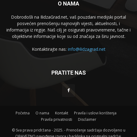
O NAMA
Dobrodošli na IlidzaGrad.net, vaš pouzdani medijski portal
posvećen prenošenju najnovijih vijesti, aktuelnosti, i
informacija iz regije. Naš cilj je osigurati pravovremene, tačne i
objektivne informacije koje su od značaja za širu javnost.
Kontaktirajte nas:
info@ilidzagrad.net
PRATITE NAS
Početna
O nama
Kontakt
Pravila i uslovi korištenja
Pravila privatnosti
Disclaimer
© Sva prava pridržana - 2025. - Prenošenje sadržaja dozvoljeno u
OBAVEZNO navođenje izvora i backlinka na originalni sadržaj.