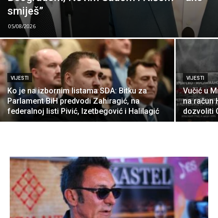
smiješ”
05/08/2026
VIJESTI
VIJESTI
Ko je na izbornim listama SDA: Bitku za
Vučić u M
Parlament BiH predvodi Zahiragić, na
na račun 
federalnoj listi Pivić, Izetbegović i Halilagić
dozvoliti 