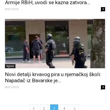
Armije RBiH, uvodi se kazna zatvora...
09/07/2026
0
Vijesti
Novi detalji krvavog pira u njemačkoj školi:
Napadač iz Bavarske je...
08/07/2026
0
2
3
4