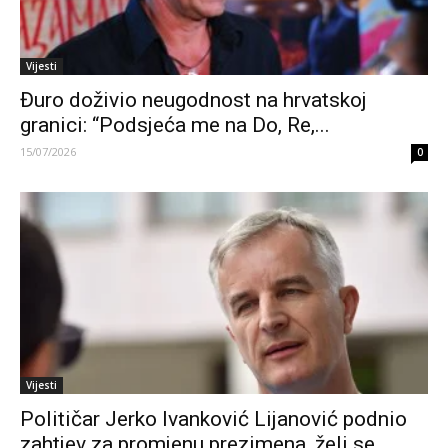
Vijesti
Đuro doživio neugodnost na hrvatskoj
granici: “Podsjeća me na Do, Re,...
15/07/2026
0
Vijesti
Političar Jerko Ivanković Lijanović podnio
zahtjev za promjenu prezimena, želi se...