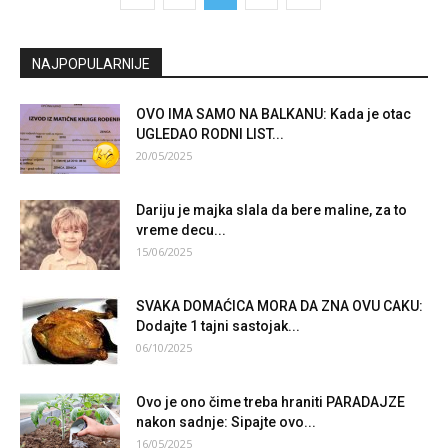
NAJPOPULARNIJE
OVO IMA SAMO NA BALKANU: Kada je otac
UGLEDAO RODNI LIST...
20/05/2025
Dariju je majka slala da bere maline, za to
vreme decu...
15/06/2025
SVAKA DOMAĆICA MORA DA ZNA OVU CAKU:
Dodajte 1 tajni sastojak...
06/10/2025
Ovo je ono čime treba hraniti PARADAJZE
nakon sadnje: Sipajte ovo...
16/05/2025