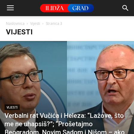
Naslovnica
Vijesti
Stranica 3
VIJESTI
VIJESTI
Verbalni rat Vučića i Heleza: “Lažove, što
me ne uhapsiš?”; “Prošetajmo
Beogradom, Novim Sadom i Nišom – ako