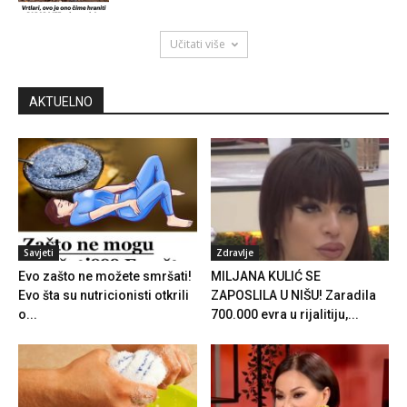
Učitati više
AKTUELNO
Savjeti
Zdravlje
Evo zašto ne možete smršati!
MILJANA KULIĆ SE
Evo šta su nutricionisti otkrili
ZAPOSLILA U NIŠU! Zaradila
o...
700.000 evra u rijalitiju,...