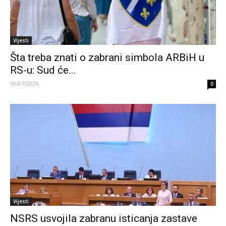
Vijesti
Šta treba znati o zabrani simbola ARBiH u
RS-u: Sud će...
09/07/2026
0
Vijesti
NSRS usvojila zabranu isticanja zastave