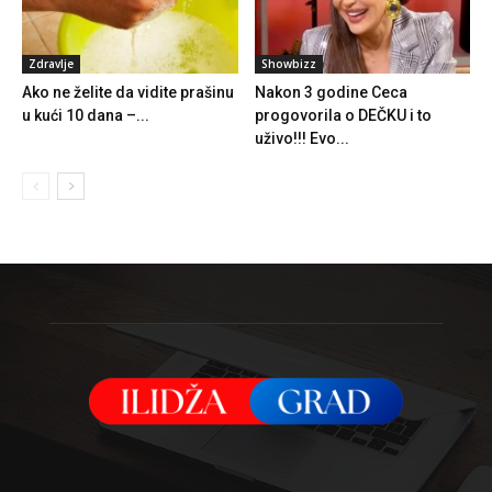
Zdravlje
Showbizz
Ako ne želite da vidite prašinu
Nakon 3 godine Ceca
u kući 10 dana –...
progovorila o DEČKU i to
uživo!!! Evo...