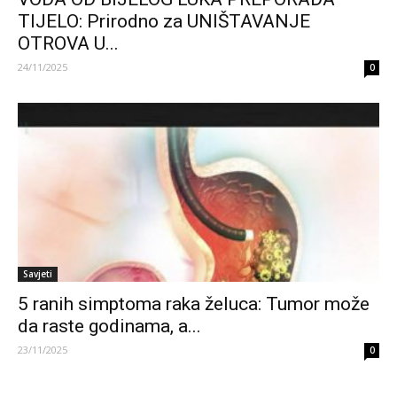
TIJELO: Prirodno za UNIŠTAVANJE
OTROVA U...
24/11/2025
0
Savjeti
5 ranih simptoma raka želuca: Tumor može
da raste godinama, a...
23/11/2025
0