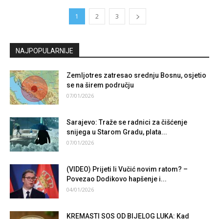
1
2
3
NAJPOPULARNIJE
Zemljotres zatresao srednju Bosnu, osjetio
se na širem području
07/01/2026
Sarajevo: Traže se radnici za čišćenje
snijega u Starom Gradu, plata...
07/01/2026
(VIDEO) Prijeti li Vučić novim ratom? –
Povezao Dodikovo hapšenje i...
04/01/2026
KREMASTI SOS OD BIJELOG LUKA: Kad