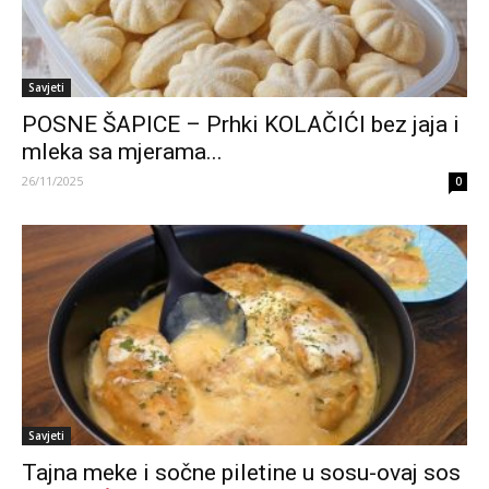
Savjeti
POSNE ŠAPICE – Prhki KOLAČIĆI bez jaja i
mleka sa mjerama...
26/11/2025
0
Savjeti
Tajna meke i sočne piletine u sosu-ovaj sos