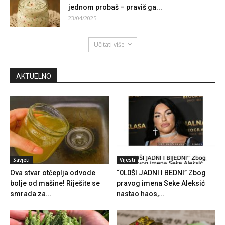
jednom probaš – praviš ga...
23/04/2025
Učitati više
AKTUELNO
Savjeti
Vijesti
Ova stvar otčeplja odvode
“0L0ŠI JADNI I BEDNI” Zbog
bolje od mašine! Riješite se
pravog imena Seke Aleksić
smrada za...
nastao haos,...