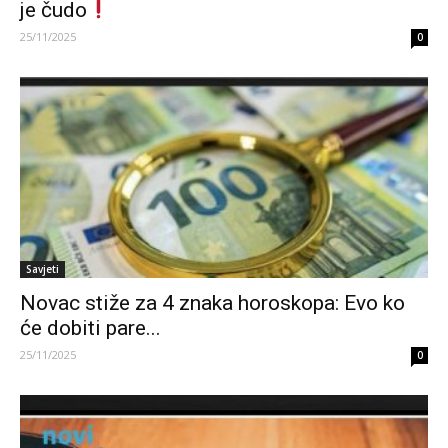
je čudo
25/11/2025
0
Savjeti
Novac stiže za 4 znaka horoskopa: Evo ko
će dobiti pare...
25/11/2025
0