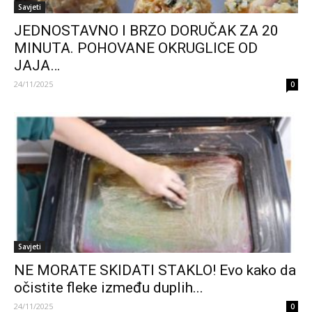
Savjeti
JEDNOSTAVNO I BRZO DORUČAK ZA 20
MINUTA. POHOVANE OKRUGLICE OD
JAJA…
24/11/2025
0
Savjeti
NE MORATE SKIDATI STAKLO! Evo kako da
očistite fleke između duplih...
24/11/2025
0