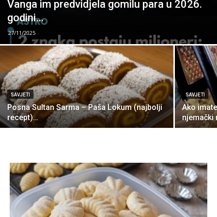
Vanga im predvidjela gomilu para u 2026.
godini…
27/11/2025
SAVJETI
SAVJETI
Posna Sultan Sarma – Paša Lokum (najbolji
Ako imate 
recept)…
njemački 