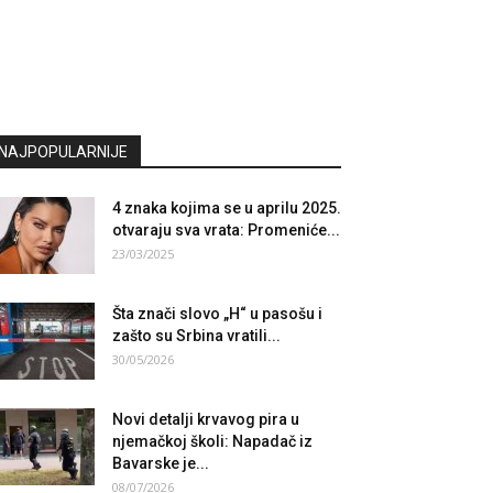
NAJPOPULARNIJE
4 znaka kojima se u aprilu 2025.
otvaraju sva vrata: Promeniće...
23/03/2025
Šta znači slovo „H“ u pasošu i
zašto su Srbina vratili...
30/05/2026
Novi detalji krvavog pira u
njemačkoj školi: Napadač iz
Bavarske je...
08/07/2026