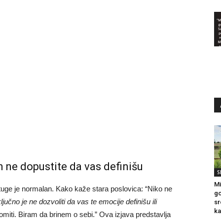
ih ne dopustite da vas definišu
S
Mi
 i tuge je normalan. Kako kaže stara poslovica: “Niko ne
go
jučno je ne dozvoliti da vas te emocije definišu ili
sr
ka
lomiti. Biram da brinem o sebi.” Ova izjava predstavlja