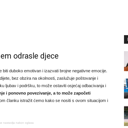
njem odrasle djece
e biti duboko emotivan i izazvati brojne negativne emocije.
jete, bez obzira na okolnosti, zaslužuje poštovanje i
ku ljubav i podršku, to može ostaviti osjećaj odbacivanja i
nje i ponovno povezivanje, a to može započeti
m članku istražit ćemo kako se nositi s ovom situacijom i
se nastavlja nakon oglasa