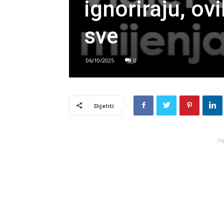
ignoriraju, ov
sve
06/10/2025
0
Dijeliti
Og