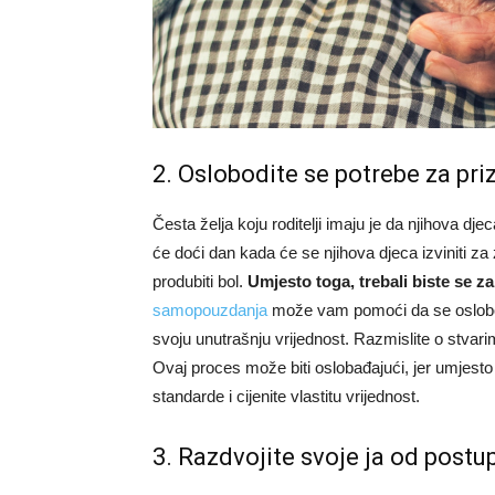
2. Oslobodite se potrebe za pr
Česta želja koju roditelji imaju je da njihova dje
će doći dan kada će se njihova djeca izviniti 
produbiti bol.
Umjesto toga, trebali biste se zah
samopouzdanja
može vam pomoći da se oslobodi
svoju unutrašnju vrijednost. Razmislite o stvarima 
Ovaj proces može biti oslobađajući, jer umjesto
standarde i cijenite vlastitu vrijednost.
3. Razdvojite svoje ja od postu