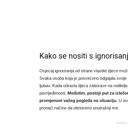
Kako se nositi s ignorisa
Osjećaj ignoriranja od strane vlastite djece mož
Svaka osoba koja je posvećeno odgajala svoje di
ljubav. Kada odrasla djeca zaborave na roditeljs
povrijeđenosti.
Međutim, postoji put za izleče
promjenom vašeg pogleda na situaciju.
U ovo
pronaći načine da obnovimo unutrašnji mir.
Sadržaj 