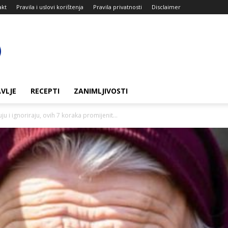
akt
Pravila i uslovi korištenja
Pravila privatnosti
Disclaimer
VLJE
RECEPTI
ZANIMLJIVOSTI
u i ignoriraju, ovih 7 koraka promijenit...