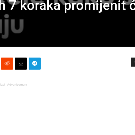
ih 7 koraka promijenit 
lasi - Advertisement