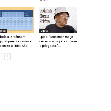
ijesti
Vijesti
bela s izračunom
Ljubo: “Musliman me je
jnižih penzija za nove
čuvao u svojoj kući tokom
risnike u FBiH: Ako...
cijelog rata.”...