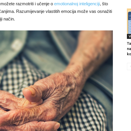
, možete razmotriti i učenje o
emotionalnoj inteligenciji
, što
anjima. Razumijevanje vlastitih emocija može vas osnažiti
ji način.
V
Ta
na
ko