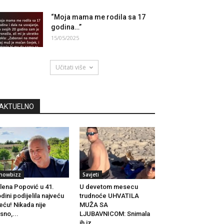
“Moja mama me rodila sa 17
godina…”
15/05/2025
Učitati više
AKTUELNO
howbizz
Savjeti
lena Popović u 41.
U devetom mesecu
dini podijelila najveću
trudnoće UHVATILA
eću! Nikada nije
MUŽA SA
sno,...
LJUBAVNICOM: Snimala
ih iz...