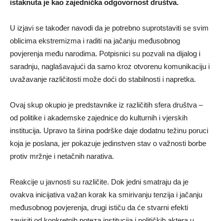
istaknuta je kao zajednička odgovornost društva.
U izjavi se također navodi da je potrebno suprotstaviti se svim
oblicima ekstremizma i raditi na jačanju međusobnog
povjerenja među narodima. Potpisnici su pozvali na dijalog i
saradnju, naglašavajući da samo kroz otvorenu komunikaciju i
uvažavanje različitosti može doći do stabilnosti i napretka.
Ovaj skup okupio je predstavnike iz različitih sfera društva –
od politike i akademske zajednice do kulturnih i vjerskih
institucija. Upravo ta širina podrške daje dodatnu težinu poruci
koja je poslana, jer pokazuje jedinstven stav o važnosti borbe
protiv mržnje i netačnih narativa.
Reakcije u javnosti su različite. Dok jedni smatraju da je
ovakva inicijativa važan korak ka smirivanju tenzija i jačanju
međusobnog povjerenja, drugi ističu da će stvarni efekti
zavisiti od konkretnih poteza institucija i političkih aktera u