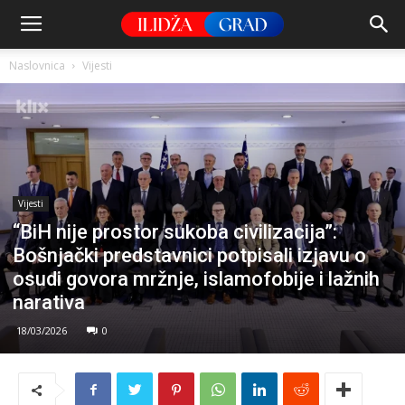
Naslovnica
Vijesti
Vijesti
“BiH nije prostor sukoba civilizacija”:
Bošnjački predstavnici potpisali izjavu o
osudi govora mržnje, islamofobije i lažnih
narativa
18/03/2026
0