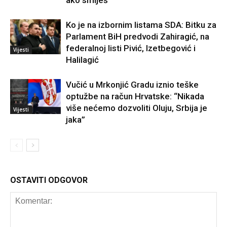
ako smiješ”
Ko je na izbornim listama SDA: Bitku za
Parlament BiH predvodi Zahiragić, na
federalnoj listi Pivić, Izetbegović i
Vijesti
Halilagić
Vučić u Mrkonjić Gradu iznio teške
optužbe na račun Hrvatske: “Nikada
više nećemo dozvoliti Oluju, Srbija je
Vijesti
jaka”
OSTAVITI ODGOVOR