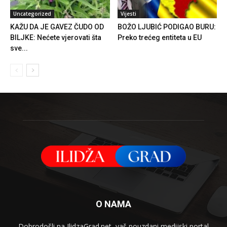
Uncategorized
Vijesti
KAŽU DA JE GAVEZ ČUDO OD
BOŽO LJUBIĆ PODIGAO BURU:
BILJKE: Nećete vjerovati šta
Preko trećeg entiteta u EU
sve...
O NAMA
Dobrodošli na IlidzaGrad.net, vaš pouzdani medijski portal