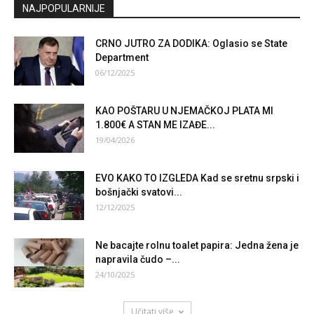
NAJPOPULARNIJE
CRNO JUTRO ZA DODIKA: Oglasio se State
Department
06/12/2025
KAO POŠTARU U NJEMAČKOJ PLATA MI
1.800€ A STAN ME IZAĐE...
19/04/2026
EVO KAKO TO IZGLEDA Kad se sretnu srpski i
bošnjački svatovi...
12/12/2025
Ne bacajte rolnu toalet papira: Jedna žena je
napravila čudo –...
24/10/2025
Učitati više