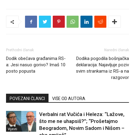
Prethodni članak
Naredni članak
Dodik obećava građanima RS-
Dodika pogodila bošnjačka
a: Jesi nasuo gorivo? Imaš 10
deklaracija: Najavljuje poziv
posto popusta
svim strankama iz RS-a na
razgovor
POVEZANI ČLANCI
VIŠE OD AUTORA
Verbalni rat Vučića i Heleza: “Lažove,
što me ne uhapsiš?”; “Prošetajmo
Beogradom, Novim Sadom i Nišom –
Vijesti