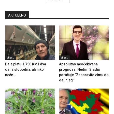
AKTUELNO
Vijesti
Vijesti
Daje platu 1.750 KM i dva
Apsolutno neočekivana
dana slobodna, ali niko
prognoza: Nedim Sladić
neće...
poručuje “Zaboravite zimu do
daljnjeg”