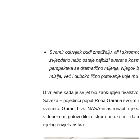
Svemir oduvijek budi znatiželju, ali i skro
zvjezdano nebo ostaje najbliži susret s ko
perspektiva se dramatično mijenja. Njegov 
misija, već i duboko lično putovanje koje mu 
U vrijeme kada je svijet bio zaokupljen rivals
Saveza – pojedinci poput Rona Garana svojim i
svemira. Garan, bivši NASA-in astronaut, nije s
s dubokom, gotovo filozofskom porukom – da naš s
cijelog čovječanstva.