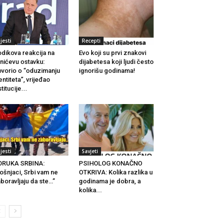
ijesti
Recepti
dikova reakcija na
Evo koji su prvi znakovi
nićevu ostavku:
dijabetesa koji ljudi često
vorio o “oduzimanju
ignorišu godinama!
entiteta”, vrijeđao
stitucije...
ijesti
Savjeti
ORUKA SRBINA:
PSIHOLOG KONAČNO
ošnjaci, Srbi vam ne
OTKRIVA: Kolika razlika u
boravljaju da ste…”
godinama je dobra, a
kolika...