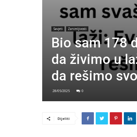
Savjeti
Zanimljivosti
Bio sam 178 d
da živimo u l
da rešimo svo
28/05/2025
0
Dijeliti