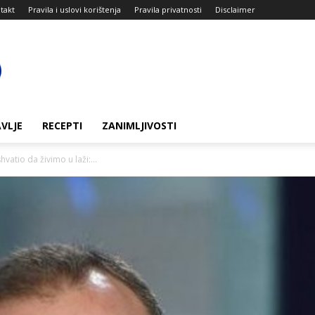
takt
Pravila i uslovi korištenja
Pravila privatnosti
Disclaimer
VLJE
RECEPTI
ZANIMLJIVOSTI
vatio da živimo u laži:...