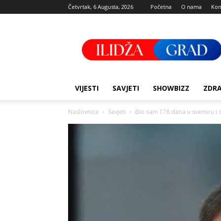
Četvrtak, 6 Augusta, 2026
Početna
O nama
Kon
Ilidza
Grad
VIJESTI
SAVJETI
SHOWBIZZ
ZDRA
Naslovnica
Savjeti
Bio sam 178 dana u svemiru i sh