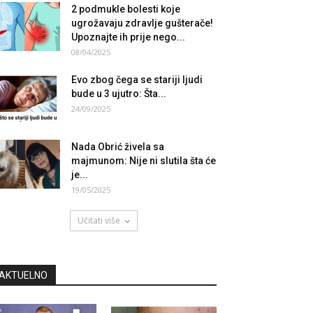
2 podmukle bolesti koje
ugrožavaju zdravlje gušterače!
Upoznajte ih prije nego...
08/04/2025
Evo zbog čega se stariji ljudi
bude u 3 ujutro: Šta...
24/09/2025
Nada Obrić živela sa
majmunom: Nije ni slutila šta će
je...
19/05/2025
Učitati više
AKTUELNO