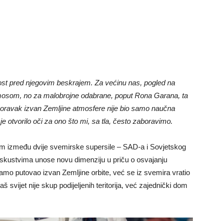
mnost pred njegovim beskrajem. Za većinu nas, pogled na
smosom, no za malobrojne odabrane, poput Rona Garana, ta
boravak izvan Zemljine atmosfere nije bio samo naučna
je otvorilo oči za ono što mi, sa tla, često zaboravimo.
tvom između dvije svemirske supersile – SAD-a i Sovjetskog
skustvima unose novu dimenziju u priču o osvajanju
amo putovao izvan Zemljine orbite, već se iz svemira vratio
vijet nije skup podijeljenih teritorija, već zajednički dom