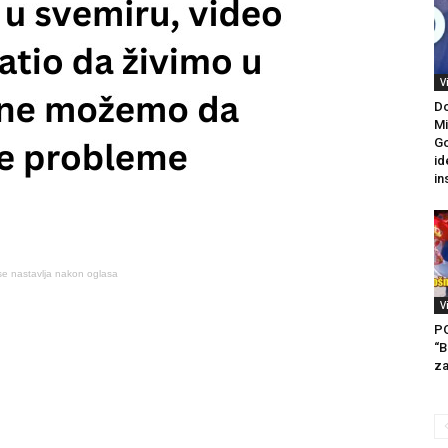
V
Do
Mi
Go
id
in
se nastavlja nakon oglasa
V
P
“B
za