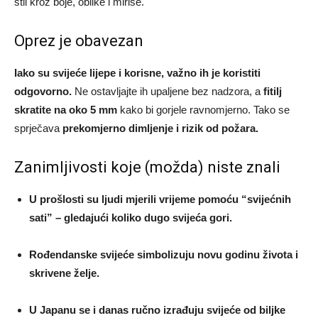
stil kroz boje, oblike i mirise.
Oprez je obavezan
Iako su svijeće lijepe i korisne, važno ih je koristiti
odgovorno.
Ne ostavljajte ih upaljene bez nadzora, a
fitilj
skratite na oko 5 mm
kako bi gorjele ravnomjerno. Tako se
sprječava
prekomjerno dimljenje i rizik od požara.
Zanimljivosti koje (možda) niste znali
U prošlosti su ljudi mjerili vrijeme pomoću “svijećnih
sati” – gledajući koliko dugo svijeća gori.
Rođendanske svijeće simbolizuju novu godinu života i
skrivene želje.
U Japanu se i danas ručno izrađuju svijeće od biljke