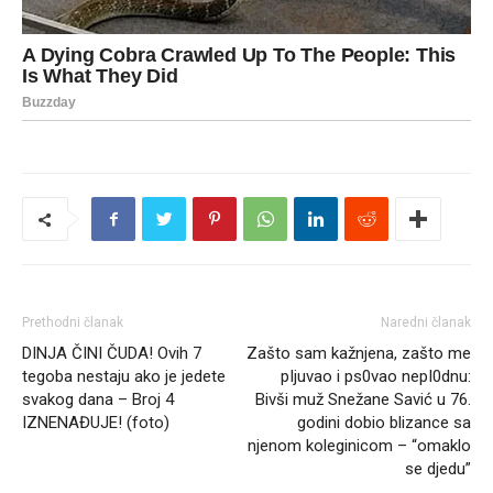
Prethodni članak
Naredni članak
DINJA ČINI ČUDA! Ovih 7
Zašto sam kažnjena, zašto me
tegoba nestaju ako je jedete
pIjuvao i ps0vao nepI0dnu:
svakog dana – Broj 4
Bivši muž Snežane Savić u 76.
IZNENAĐUJE! (foto)
godini dobio blizance sa
njenom koleginicom – “omaklo
se djedu”