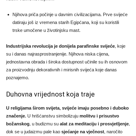
Njihova priča počinje u davnim civilizacijama. Prve svijeće
datiraju još iz vremena starih Egipćana, koji su koristili
trske umočene u životinjsku mast.
Industrijska revolucija je donijela parafinske svijeće
, koje
su i danas najrasprostranjenije. Njihova niska cijena,
jednostavna obrada i široka dostupnost učinile su ih osnovom
za proizvodnju dekorativnih i mirisnih svijeća koje danas
poznajemo.
Duhovna vrijednost koja traje
U religijama širom svijeta, svijeće imaju posebno i duboko
značenje.
U hrišćanstvu simbolizuju
molitvu i prisustvo
božanskog
, u budizmu su
alat za meditaciju i prosvjetljenje
,
dok se u judaizmu pale kao
sjećanje na vječnost
, naročito