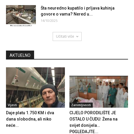
Šta neuredno kupatilo i prljava kuhinja
govore o vama? Nered u...
14/10/2025
Učitati više
AKTUELNO
Vijesti
Zanimljivosti
Daje platu 1.750 KM i dva
CIJELO PORODILIŠTE JE
dana slobodna, ali niko
OSTALO U ČUDU: Žena na
neće...
svijet donijela…
P0GLEDAJTE...