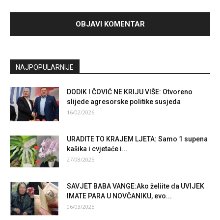
NAJPOPULARNIJE
DODIK I ČOVIĆ NE KRIJU VIŠE: Otvoreno
slijede agresorske politike susjeda
16/02/2026
URADITE TO KRAJEM LJETA: Samo 1 supena
kašika i cvjetaće i...
27/08/2025
SAVJET BABA VANGE:Ako želiite da UVIJEK
IMATE PARA U NOVČANIKU, evo...
06/03/2025