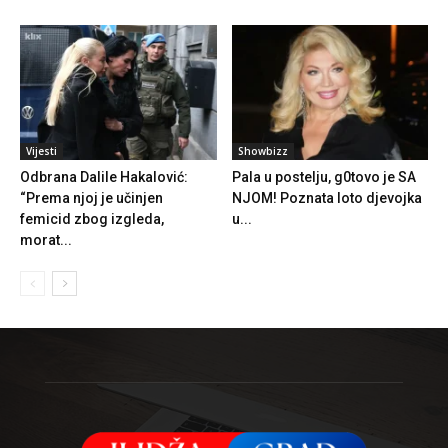
Vijesti
Showbizz
Odbrana Dalile Hakalović:
Pala u postelju, g0tovo je SA
“Prema njoj je učinjen
NJOM! Poznata loto djevojka
femicid zbog izgleda,
u...
morat...