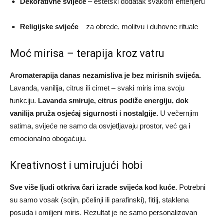
Dekorativne svijeće
– estetski dodatak svakom enterijeru
Religijske svijeće
– za obrede, molitvu i duhovne rituale
Moć mirisa – terapija kroz vatru
Aromaterapija danas nezamisliva je bez mirisnih svijeća.
Lavanda, vanilija, citrus ili cimet – svaki miris ima svoju
funkciju.
Lavanda smiruje, citrus podiže energiju, dok
vanilija pruža osjećaj sigurnosti i nostalgije.
U večernjim
satima, svijeće ne samo da osvjetljavaju prostor, već ga i
emocionalno obogaćuju.
Kreativnost i umirujući hobi
Sve više ljudi otkriva čari izrade svijeća kod kuće.
Potrebni
su samo vosak (sojin, pčelinji ili parafinski), fitilj, staklena
posuda i omiljeni miris. Rezultat je ne samo personalizovan