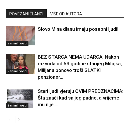
POVEZANI ČLANCI
VIŠE OD AUTORA
Slovo M na dlanu imaju posebni ljudi!!
Zanimljivosti
BEZ STARCA NEMA UDARCA: Nakon
razvoda od 53 godine starijeg Milojka,
Milijanu ponovo troši SLATKI
Zanimljivosti
penzioner…
Stari ljudi vjeruju OVIM PREDZNACIMA:
Šta znači kad snijeg padne, a vrijeme
mu nije….
Zanimljivosti