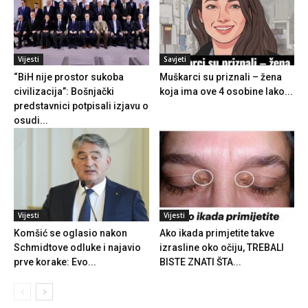
Vijesti
Savjeti
“BiH nije prostor sukoba
Muškarci su priznali – žena
civilizacija”: Bošnjački
koja ima ove 4 osobine lako...
predstavnici potpisali izjavu o
osudi...
Vijesti
Vijesti
Komšić se oglasio nakon
Ako ikada primjetite takve
Schmidtove odluke i najavio
izrasline oko očiju, TREBALI
prve korake: Evo...
BISTE ZNATI ŠTA...