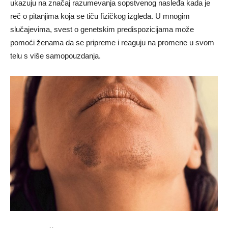
ukazuju na značaj razumevanja sopstvenog nasleđa kada je
reč o pitanjima koja se tiču fizičkog izgleda. U mnogim
slučajevima, svest o genetskim predispozicijama može
pomoći ženama da se pripreme i reaguju na promene u svom
telu s više samopouzdanja.