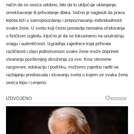
način da se oseća udobno, bilo da to uključuje uklanjanje,
omekšavanje ili prihvatanje dlaka. Važno je naglasiti da prava
lepota leži u samopouzdanju i prepoznavanju individualnosti
svake žene.
U svetu koji često postavlja nerealna očekivanja
o fizičkom izgledu, ključno je da se fokusiramo na unutrašnju
snagu i autentičnost. Izgradnja zajednice koja prihvata
različitosti i slavi jedinstvenost svake žene može doprineti
stvaranju pozitivnijeg okruženja za sve.
Kroz otvorene
razgovore, edukaciju i podršku, možemo zajedno raditi na
razbijanju predrasuda i stvaranju sveta u kojem se svaka žena
oseća lepo i cenjeno.