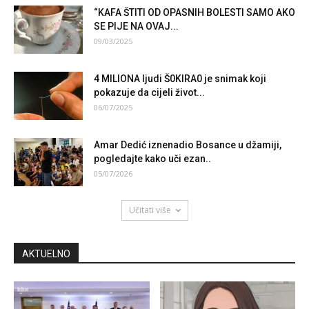
“KAFA ŠTITI OD OPASNIH BOLESTI SAMO AKO
SE PIJE NA OVAJ...
09/03/2025
4 MILIONA ljudi Š0KIRA0 je snimak koji
pokazuje da cijeli život...
06/07/2025
Amar Dedić iznenadio Bosance u džamiji,
pogledajte kako uči ezan..
05/07/2026
Učitati više
AKTUELNO