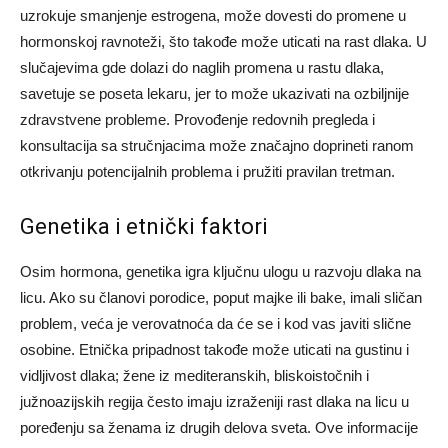
uzrokuje smanjenje estrogena, može dovesti do promene u
hormonskoj ravnoteži, što takođe može uticati na rast dlaka. U
slučajevima gde dolazi do naglih promena u rastu dlaka,
savetuje se poseta lekaru, jer to može ukazivati na ozbiljnije
zdravstvene probleme. Provođenje redovnih pregleda i
konsultacija sa stručnjacima može značajno doprineti ranom
otkrivanju potencijalnih problema i pružiti pravilan tretman.
Genetika i etnički faktori
Osim hormona, genetika igra ključnu ulogu u razvoju dlaka na
licu. Ako su članovi porodice, poput majke ili bake, imali sličan
problem, veća je verovatnoća da će se i kod vas javiti slične
osobine. Etnička pripadnost takođe može uticati na gustinu i
vidljivost dlaka; žene iz mediteranskih, bliskoistočnih i
južnoazijskih regija često imaju izraženiji rast dlaka na licu u
poređenju sa ženama iz drugih delova sveta. Ove informacije