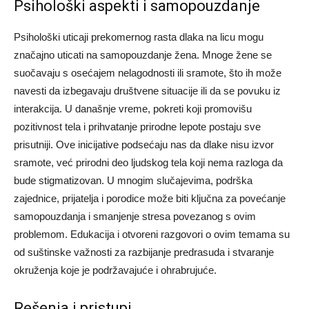
Psihološki aspekti i samopouzdanje
Psihološki uticaji prekomernog rasta dlaka na licu mogu
značajno uticati na samopouzdanje žena. Mnoge žene se
suočavaju s osećajem nelagodnosti ili sramote, što ih može
navesti da izbegavaju društvene situacije ili da se povuku iz
interakcija.
U današnje vreme, pokreti koji promovišu
pozitivnost tela i prihvatanje prirodne lepote postaju sve
prisutniji. Ove inicijative podsećaju nas da dlake nisu izvor
sramote, već prirodni deo ljudskog tela koji nema razloga da
bude stigmatizovan.
U mnogim slučajevima, podrška
zajednice, prijatelja i porodice može biti ključna za povećanje
samopouzdanja i smanjenje stresa povezanog s ovim
problemom. Edukacija i otvoreni razgovori o ovim temama su
od suštinske važnosti za razbijanje predrasuda i stvaranje
okruženja koje je podržavajuće i ohrabrujuće.
Rešenja i pristupi