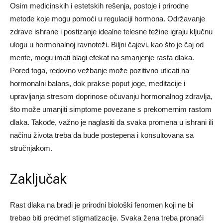
Osim medicinskih i estetskih rešenja, postoje i prirodne
metode koje mogu pomoći u regulaciji hormona. Održavanje
zdrave ishrane i postizanje idealne telesne težine igraju ključnu
ulogu u hormonalnoj ravnoteži. Biljni čajevi, kao što je čaj od
mente, mogu imati blagi efekat na smanjenje rasta dlaka.
Pored toga, redovno vežbanje može pozitivno uticati na
hormonalni balans, dok prakse poput joge, meditacije i
upravljanja stresom doprinose očuvanju hormonalnog zdravlja,
što može umanjiti simptome povezane s prekomernim rastom
dlaka.
Takođe, važno je naglasiti da svaka promena u ishrani ili
načinu života treba da bude postepena i konsultovana sa
stručnjakom.
Zaključak
Rast dlaka na bradi je prirodni biološki fenomen koji ne bi
trebao biti predmet stigmatizacije. Svaka žena treba pronaći