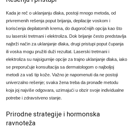
Kada je reč o uklanjanju dlaka, postoji mnogo metoda, od
privremenih rešenja poput brijanja, depilacije voskom i
korisćenja depilatornih krema, do dugoročnijih opcija kao što
su laserski tretmani i elektroliza. Dok brijanje često predstavlja
najbrži način za uklanjanje dlaka, drugi pristupi poput čupanja
ili voska mogu pružiti duži rezultat.
Laserski tretmani i
elektroliza su najsigurnije opcije za trajno uklanjanje dlaka, iako
se preporučuje konsultacija sa dermatologom o najboljoj
metodi za vaš tip kože.
Važno je napomenuti da ne postoji
univerzalno rešenje; svaka žena treba da pronađe metodu
koja joj najviše odgovara, uzimajući u obzir svoje individualne
potrebe i zdravstveno stanje.
Prirodne strategije i hormonska
ravnoteža