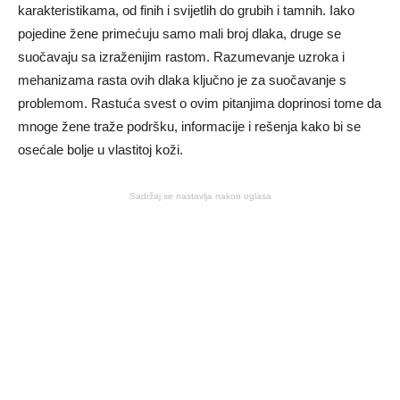
karakteristikama, od finih i svijetlih do grubih i tamnih. Iako
pojedine žene primećuju samo mali broj dlaka, druge se
suočavaju sa izraženijim rastom. Razumevanje uzroka i
mehanizama rasta ovih dlaka ključno je za suočavanje s
problemom. Rastuća svest o ovim pitanjima doprinosi tome da
mnoge žene traže podršku, informacije i rešenja kako bi se
osećale bolje u vlastitoj koži.
Sadržaj se nastavlja nakon oglasa