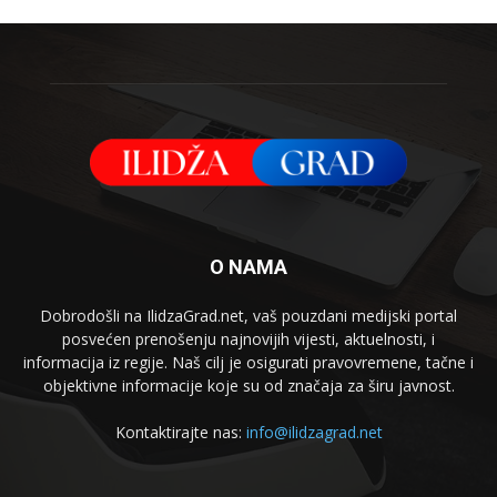
O NAMA
Dobrodošli na IlidzaGrad.net, vaš pouzdani medijski portal
posvećen prenošenju najnovijih vijesti, aktuelnosti, i
informacija iz regije. Naš cilj je osigurati pravovremene, tačne i
objektivne informacije koje su od značaja za širu javnost.
Kontaktirajte nas:
info@ilidzagrad.net