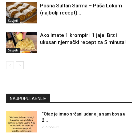
Posna Sultan Sarma – Paša Lokum
(najbolji recept)…
Savjeti
Ako imate 1 krompir i 1 jaje. Brz i
ukusan njemački recept za 5 minuta!
Savjeti
NAJPOPULARNIJE
“Otac je imao srčani udar a ja sam bosa u
2...
20/05/2025