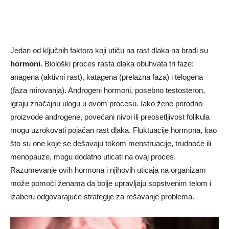
Jedan od ključnih faktora koji utiču na rast dlaka na bradi su
hormoni
. Biološki proces rasta dlaka obuhvata tri faze:
anagena (aktivni rast), katagena (prelazna faza) i telogena
(faza mirovanja). Androgeni hormoni, posebno testosteron,
igraju značajnu ulogu u ovom procesu. Iako žene prirodno
proizvode androgene, povećani nivoi ili preosetljivost folikula
mogu uzrokovati pojačan rast dlaka. Fluktuacije hormona, kao
što su one koje se dešavaju tokom menstruacije, trudnoće ili
menopauze, mogu dodatno uticati na ovaj proces.
Razumevanje ovih hormona i njihovih uticaja na organizam
može pomoći ženama da bolje upravljaju sopstvenim telom i
izaberu odgovarajuće strategije za rešavanje problema.