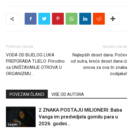
Prethodni članak
Naredni članak
VODA OD BIJELOG LUKA
Najlepših deset dana: Počev
PREPORAĐA TIJELO: Prirodno
od sutra, kreće deset dana iz
za UNIŠTAVANJE OTROVA U
snova za ova tri znaka
ORGANIZMU…
zodijaka!
POVEZANI ČLANCI
VIŠE OD AUTORA
2 ZNAKA POSTAJU MILIONERI: Baba
Vanga im predvidjela gomilu para u
2026. godini…
Savjeti