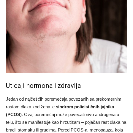
Uticaji hormona i zdravlja
Jedan od najčešćih poremećaja povezanih sa prekomernim
rastom dlaka kod žena je
sindrom policističnih jajnika
(PCOS)
. Ovaj poremećaj može povećati nivo androgena u
telu, što se manifestuje kao hirzutizam – pojačan rast dlaka na
bradi, stomaku ili grudima. Pored PCOS-a, menopauza, koja