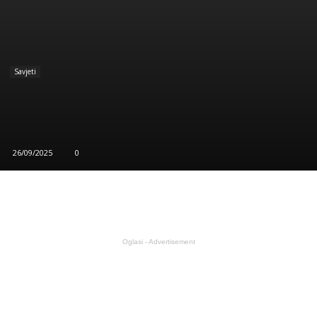
Savjeti
Čim ustanem pojedem po 1 list čuvarkuće:
Evo šta mi se desilo NAKON SAMO PAR
DANA!
26/09/2025
0
Oglasi - Advertisement