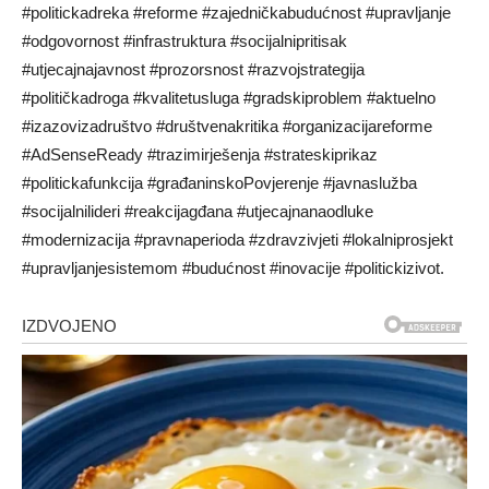
#politickadreka #reforme #zajedničkabudućnost #upravljanje
#odgovornost #infrastruktura #socijalnipritisak
#utjecajnajavnost #prozorsnost #razvojstrategija
#političkadroga #kvalitetusluga #gradskiproblem #aktuelno
#izazovizadruštvo #društvenakritika #organizacijareforme
#AdSenseReady #trazimirješenja #strateskiprikaz
#politickafunkcija #građaninskoPovjerenje #javnaslužba
#socijalnilideri #reakcijagđana #utjecajnanaodluke
#modernizacija #pravnaperioda #zdravzivjeti #lokalniprosjekt
#upravljanjesistemom #budućnost #inovacije #politickizivot.