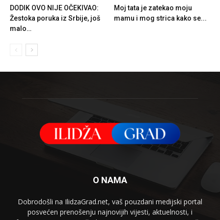
DODIK OVO NIJE OČEKIVAO:
Moj tata je zatekao moju
Žestoka poruka iz Srbije, još
mamu i mog strica kako se...
malo…
O NAMA
Dobrodošli na IlidzaGrad.net, vaš pouzdani medijski portal
posvećen prenošenju najnovijih vijesti, aktuelnosti, i