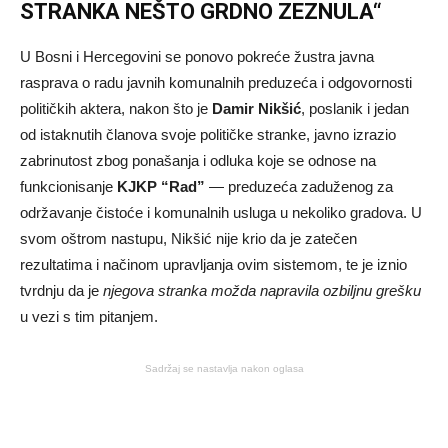
STRANKA NEŠTO GRDNO ZEZNULA“
U Bosni i Hercegovini se ponovo pokreće žustra javna
rasprava o radu javnih komunalnih preduzeća i odgovornosti
političkih aktera, nakon što je
Damir Nikšić
, poslanik i jedan
od istaknutih članova svoje političke stranke, javno izrazio
zabrinutost zbog ponašanja i odluka koje se odnose na
funkcionisanje
KJKP “Rad”
— preduzeća zaduženog za
održavanje čistoće i komunalnih usluga u nekoliko gradova. U
svom oštrom nastupu, Nikšić nije krio da je zatečen
rezultatima i načinom upravljanja ovim sistemom, te je iznio
tvrdnju da je
njegova stranka možda napravila ozbiljnu grešku
u vezi s tim pitanjem.
Sadržaj se nastavlja nakon oglasa