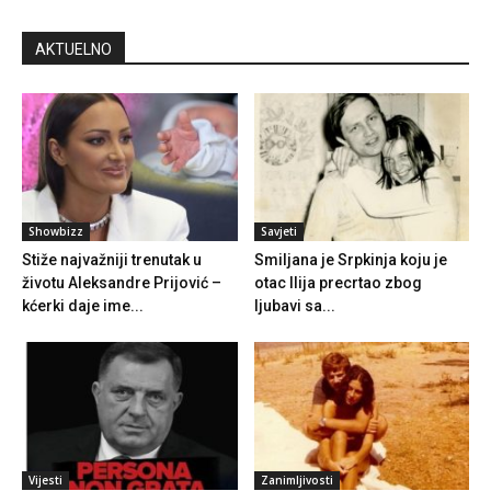
AKTUELNO
Showbizz
Savjeti
Stiže najvažniji trenutak u
Smiljana je Srpkinja koju je
životu Aleksandre Prijović –
otac Ilija precrtao zbog
kćerki daje ime...
ljubavi sa...
Vijesti
Zanimljivosti