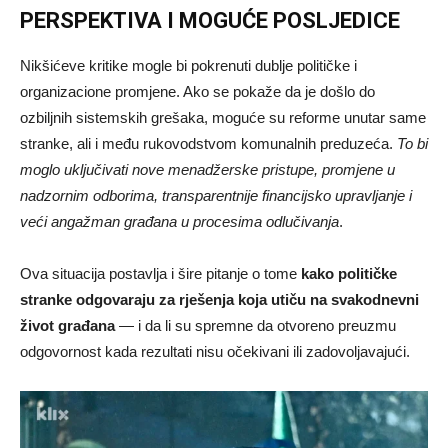
PERSPEKTIVA I MOGUĆE POSLJEDICE
Nikšićeve kritike mogle bi pokrenuti dublje političke i
organizacione promjene. Ako se pokaže da je došlo do
ozbiljnih sistemskih grešaka, moguće su reforme unutar same
stranke, ali i među rukovodstvom komunalnih preduzeća.
To bi
moglo uključivati nove menadžerske pristupe, promjene u
nadzornim odborima, transparentnije financijsko upravljanje i
veći angažman građana u procesima odlučivanja
.
Ova situacija postavlja i šire pitanje o tome
kako političke
stranke odgovaraju za rješenja koja utiču na svakodnevni
život građana
— i da li su spremne da otvoreno preuzmu
odgovornost kada rezultati nisu očekivani ili zadovoljavajući.