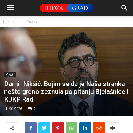
Naslovnica
Vijesti
Vijesti
Damir Nikšić: Bojim se da je Naša stranka
nešto grdno zeznula po pitanju Bjelašnice i
KJKP Rad
11/01/2026
0