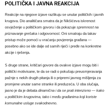
POLITIČKA I JAVNA REAKCIJA
Reakcije na njegove izjave razlikuju se unutar političkih i javnih
krugova. Dio analitičara smatra da je Nikšićeva iskrenost
osvježenje u političkom govoru i da pokazuje
spremnost na
priznavanje grešaka i odgovornost
. Oni smatraju da takav
pristup može pomoći u vraćanju povjerenja građana —
posebno ako se ide dalje od samih riječi i pređe na konkretne
akcije i rješenja.
S druge strane, kritičari govore da ovakve izjave mogu biti i
politički motivisane, te da se radi o pokušaju preusmjeravanja
pažnje s nekih drugih pitanja ili o pripremi javnog mišljenja za
promjene unutar same stranke ili preduzeća. U oba slučaja,
jasno je da je debata
dinamična i da se prati intenzivno — kako
u političkim krugovima, tako i među građanima koji koriste
komunalne usluge svakodnevno
.