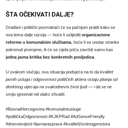
ŠTA OČEKIVATI DALJE?
Građani i politički posmatrači će sa pažnjom pratiti kako se
ova tema dalje razvija — hoće li uslijediti
organizacione
reforme u komunalnim službama
, hoće li se unutar stranke
pokrenuti promjene, ili će se cijela priča završiti samo kao
jedna javna kritika bez konkretnih posljedica
.
U svakom slučaju, ova situacija podsjeća na to da
kvalitet
javnih usluga i odgovornost političkih aktera ostaju pitanja od
direktnog utjecaja na svakodnevni život ljudi — i da se ne
smiju ignorirati niti olako shvatiti
.
#BosnaiHercegovina #komunalneusluge
#političkaOdgovornost #KJKPRad #AdSenseFriendly
#dnevnevijesti #javnarasprava #kvalitetživotnogprostora