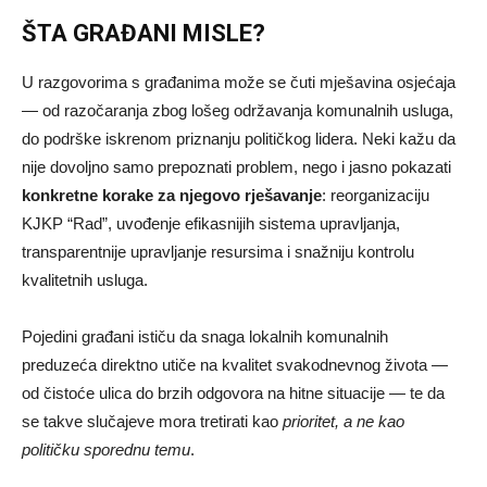
ŠTA GRAĐANI MISLE?
U razgovorima s građanima može se čuti mješavina osjećaja
— od razočaranja zbog lošeg održavanja komunalnih usluga,
do podrške iskrenom priznanju političkog lidera. Neki kažu da
nije dovoljno samo prepoznati problem, nego i jasno pokazati
konkretne korake za njegovo rješavanje
: reorganizaciju
KJKP “Rad”, uvođenje efikasnijih sistema upravljanja,
transparentnije upravljanje resursima i snažniju kontrolu
kvalitetnih usluga.
Pojedini građani ističu da snaga lokalnih komunalnih
preduzeća direktno utiče na kvalitet svakodnevnog života —
od čistoće ulica do brzih odgovora na hitne situacije — te da
se takve slučajeve mora tretirati kao
prioritet, a ne kao
političku sporednu temu
.