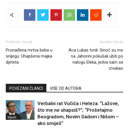
Prethodni članak
Naredni članak
Pronađena mrtva beba u
Aca Lukas tvrdi: Sinoć su me
snijegu: Uhapšena majka
na Jahorini pokušali ubiti po
djeteta
nalogu Eleka, jedva sam se
izvukao
POVEZANI ČLANCI
VIŠE OD AUTORA
Verbalni rat Vučića i Heleza: “Lažove,
što me ne uhapsiš?”; “Prošetajmo
Beogradom, Novim Sadom i Nišom –
Vijesti
ako smiješ”