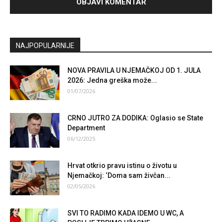
NAJPOPULARNIJE
NOVA PRAVILA U NJEMAČKOJ OD 1. JULA
2026: Jedna greška može...
01/07/2026
CRNO JUTRO ZA DODIKA: Oglasio se State
Department
06/12/2025
Hrvat otkrio pravu istinu o životu u
Njemačkoj: ‘Doma sam živčan...
02/05/2026
SVI TO RADIMO KADA IDEMO U WC, A