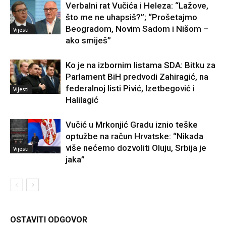
Verbalni rat Vučića i Heleza: “Lažove,
što me ne uhapsiš?”; “Prošetajmo
Beogradom, Novim Sadom i Nišom –
Vijesti
ako smiješ”
Ko je na izbornim listama SDA: Bitku za
Parlament BiH predvodi Zahiragić, na
federalnoj listi Pivić, Izetbegović i
Vijesti
Halilagić
Vučić u Mrkonjić Gradu iznio teške
optužbe na račun Hrvatske: “Nikada
više nećemo dozvoliti Oluju, Srbija je
Vijesti
jaka”
OSTAVITI ODGOVOR