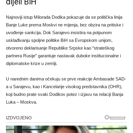
dijeli BiH
Najnoviji istup Milorada Dodika pokazuje da se politička linija
Banje Luke prema Moskvi ne mijenja, bez obzira na pritiske i
uvođenje sankcija. Dok Sarajevo insistira na potpunom
usklađivanju spoljne politike BiH sa Evropskom unijom,
otvoreno deklarisanje Republike Srpske kao “strateškog
partnera Rusije” garantuje nastavak duboke institucionalne i
diplomatske krize u zemlji.
U narednim danima očekuju se prve reakcije Ambasade SAD-
a u Sarajevu, kao i Kancelarije visokog predstavnika (OHR),
koji budno prate svaki Dodikov potez i izjavu na relaciji Banja
Luka – Moskva.