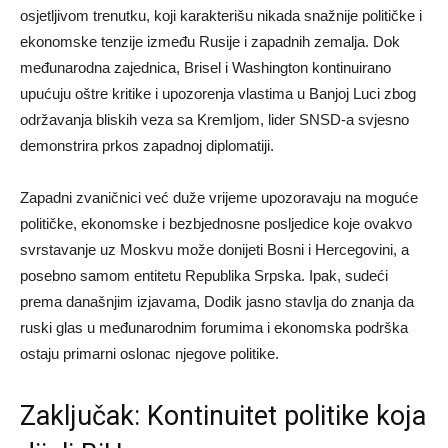
osjetljivom trenutku, koji karakterišu nikada snažnije političke i
ekonomske tenzije između Rusije i zapadnih zemalja. Dok
međunarodna zajednica, Brisel i Washington kontinuirano
upućuju oštre kritike i upozorenja vlastima u Banjoj Luci zbog
održavanja bliskih veza sa Kremljom, lider SNSD-a svjesno
demonstrira prkos zapadnoj diplomatiji.
Zapadni zvaničnici već duže vrijeme upozoravaju na moguće
političke, ekonomske i bezbjednosne posljedice koje ovakvo
svrstavanje uz Moskvu može donijeti Bosni i Hercegovini, a
posebno samom entitetu Republika Srpska. Ipak, sudeći
prema današnjim izjavama, Dodik jasno stavlja do znanja da
ruski glas u međunarodnim forumima i ekonomska podrška
ostaju primarni oslonac njegove politike.
Zaključak: Kontinuitet politike koja