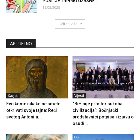
POSLIJE TRPIMO UŽASNE...
15/03/2025
Učitati više
AKTUELNO
Savjeti
Vijesti
Evo kome nikako ne smete
“BiH nije prostor sukoba
otkrivati svoje tajne: Reči
civilizacija”: Bošnjački
svetog Antonija...
predstavnici potpisali izjavu o
osudi...