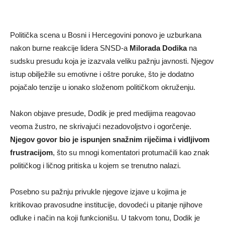
Politička scena u Bosni i Hercegovini ponovo je uzburkana
nakon burne reakcije lidera SNSD-a
Milorada Dodika
na
sudsku presudu koja je izazvala veliku pažnju javnosti. Njegov
istup obilježile su emotivne i oštre poruke, što je dodatno
pojačalo tenzije u ionako složenom političkom okruženju.
Nakon objave presude, Dodik je pred medijima reagovao
veoma žustro, ne skrivajući nezadovoljstvo i ogorčenje.
Njegov govor bio je ispunjen snažnim riječima i vidljivom
frustracijom
, što su mnogi komentatori protumačili kao znak
političkog i ličnog pritiska u kojem se trenutno nalazi.
Posebno su pažnju privukle njegove izjave u kojima je
kritikovao pravosudne institucije, dovodeći u pitanje njihove
odluke i način na koji funkcionišu. U takvom tonu, Dodik je