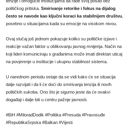
tenzije i omogućiti institucijama da rade svoj posao bez
političkog pritiska.
Smirivanje retorike i fokus na dijalog
često se navode kao ključni koraci ka stabilnijem društvu
,
posebno u situacijama kada su emocije na visokom nivou.
Ovaj slučaj još jednom pokazuje koliko su političke izjave i
reakcije važan faktor u oblikovanju javnog mnijenja. Način na
koji lideri komuniciraju s građanima može imati direktan uticaj
na povjerenje u institucije i ukupnu stabilnost sistema.
U narednom periodu ostaje da se vidi kako će se situacija
dalje razvijati i da li će doći do smirivanja tenzija ili novih
političkih sukoba. Ono što je sigurno jeste da će ovakvi
događaji i dalje biti u centru pažnje javnosti.
#BiH #MiloradDodik #Politika #Presuda #Pravosuđe
#RepublikaSrpska #Balkan #Vijesti