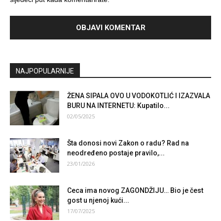
NAJPOPULARNIJE
ŽENA SIPALA OVO U VODOKOTLIĆ I IZAZVALA
BURU NA INTERNETU: Kupatilo...
02/05/2025
Šta donosi novi Zakon o radu? Rad na
neodređeno postaje pravilo,...
23/01/2026
Ceca ima novog ZAGONDŽIJU… Bio je čest
gost u njenoj kući...
17/07/2025