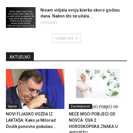
Nisam vidjela svoju kćerku skoro godinu
dana. Nakon što se udala...
29/05/2025
Učitati više
AKTUELNO
Vijesti
Zanimljivosti
NOVI FIJASKO VOŽDA IZ
NEĆE MOĆI POBJEĆI OD
LAKTAŠA: Kako je Milorad
NOVCA: OVA 2
Dodik ponovno pokušao...
HOROSKOPSKA ZNAKA U
AVGUSTU...