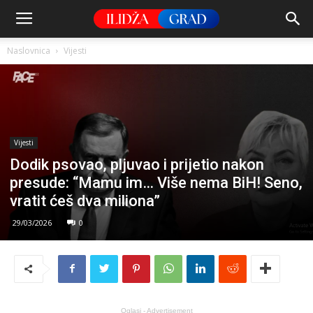
Naslovnica
Vijesti
Vijesti
Dodik psovao, pljuvao i prijetio nakon
presude: “Mamu im… Više nema BiH! Seno,
vratit ćeš dva miliona”
29/03/2026
0
Oglasi - Advertisement