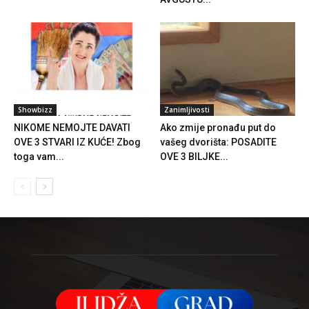
Showbizz
Zanimljivosti
NIKOME NEMOJTE DAVATI
Ako zmije pronađu put do
OVE 3 STVARI IZ KUĆE! Zbog
vašeg dvorišta: POSADITE
toga vam...
OVE 3 BILJKE...