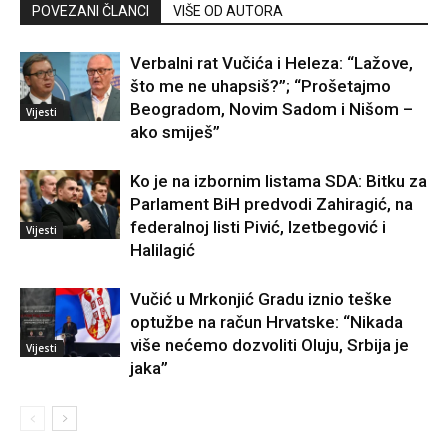
POVEZANI ČLANCI
VIŠE OD AUTORA
Verbalni rat Vučića i Heleza: “Lažove,
što me ne uhapsiš?”; “Prošetajmo
Beogradom, Novim Sadom i Nišom –
Vijesti
ako smiješ”
Ko je na izbornim listama SDA: Bitku za
Parlament BiH predvodi Zahiragić, na
federalnoj listi Pivić, Izetbegović i
Vijesti
Halilagić
Vučić u Mrkonjić Gradu iznio teške
optužbe na račun Hrvatske: “Nikada
više nećemo dozvoliti Oluju, Srbija je
Vijesti
jaka”