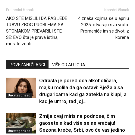
Prethodni članak
Naredni članak
AKO STE MISLILI DA PAS JEDE
4 znaka kojima se u aprilu
TRAVU ZBOG PROBLEMA SA
2025. otvaraju sva vrata:
STOMAKOM PREVARILI STE
Promeniće im se život iz
SE: EVO šta je prava istina,
korena
morate znati
POVEZANI ČLANCI
VIŠE OD AUTORA
Odrasla je pored oca alkoholičara,
majku molila da ga ostavi: Bježala sa
drugaricama kad ga zatekla na klupi, a
Uncategorized
kad je umro, tad joj...
Zmije ovaj miris ne podnose, čim
gaosete nikad više se ne vraćaju!
Sezona kreće, Srbi, ovo će vas jedino
Uncategorized