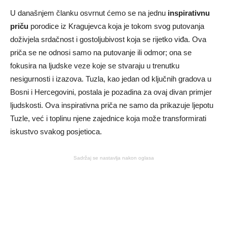
U današnjem članku osvrnut ćemo se na jednu
inspirativnu
priču
porodice iz Kragujevca koja je tokom svog putovanja
doživjela srdačnost i gostoljubivost koja se rijetko viđa. Ova
priča se ne odnosi samo na putovanje ili odmor; ona se
fokusira na ljudske veze koje se stvaraju u trenutku
nesigurnosti i izazova. Tuzla, kao jedan od ključnih gradova u
Bosni i Hercegovini, postala je pozadina za ovaj divan primjer
ljudskosti. Ova inspirativna priča ne samo da prikazuje ljepotu
Tuzle, već i toplinu njene zajednice koja može transformirati
iskustvo svakog posjetioca.
Sadržaj se nastavlja nakon oglasa