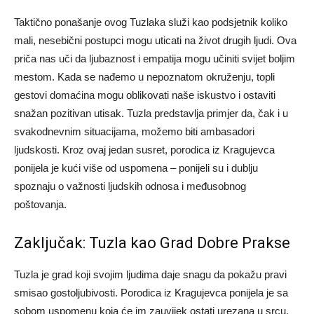
Taktično ponašanje ovog Tuzlaka služi kao podsjetnik koliko
mali, nesebični postupci mogu uticati na život drugih ljudi. Ova
priča nas uči da ljubaznost i empatija mogu učiniti svijet boljim
mestom. Kada se nađemo u nepoznatom okruženju, topli
gestovi domaćina mogu oblikovati naše iskustvo i ostaviti
snažan pozitivan utisak. Tuzla predstavlja primjer da, čak i u
svakodnevnim situacijama, možemo biti ambasadori
ljudskosti. Kroz ovaj jedan susret, porodica iz Kragujevca
ponijela je kući više od uspomena – ponijeli su i dublju
spoznaju o važnosti ljudskih odnosa i međusobnog
poštovanja.
Zaključak: Tuzla kao Grad Dobre Prakse
Tuzla je grad koji svojim ljudima daje snagu da pokažu pravi
smisao gostoljubivosti. Porodica iz Kragujevca ponijela je sa
sobom uspomenu koja će im zauvijek ostati urezana u srcu.