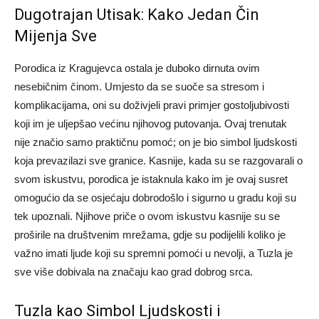
Dugotrajan Utisak: Kako Jedan Čin
Mijenja Sve
Porodica iz Kragujevca ostala je duboko dirnuta ovim
nesebičnim činom. Umjesto da se suoče sa stresom i
komplikacijama, oni su doživjeli pravi primjer gostoljubivosti
koji im je uljepšao većinu njihovog putovanja. Ovaj trenutak
nije značio samo praktičnu pomoć; on je bio simbol ljudskosti
koja prevazilazi sve granice. Kasnije, kada su se razgovarali o
svom iskustvu, porodica je istaknula kako im je ovaj susret
omogućio da se osjećaju dobrodošlo i sigurno u gradu koji su
tek upoznali. Njihove priče o ovom iskustvu kasnije su se
proširile na društvenim mrežama, gdje su podijelili koliko je
važno imati ljude koji su spremni pomoći u nevolji, a Tuzla je
sve više dobivala na značaju kao grad dobrog srca.
Tuzla kao Simbol Ljudskosti i