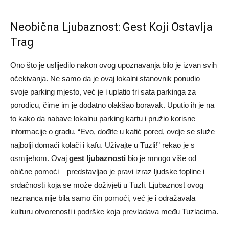
Neobična Ljubaznost: Gest Koji Ostavlja
Trag
Ono što je uslijedilo nakon ovog upoznavanja bilo je izvan svih
očekivanja. Ne samo da je ovaj lokalni stanovnik ponudio
svoje parking mjesto, već je i uplatio tri sata parkinga za
porodicu, čime im je dodatno olakšao boravak. Uputio ih je na
to kako da nabave lokalnu parking kartu i pružio korisne
informacije o gradu. “Evo, dođite u kafić pored, ovdje se služe
najbolji domaći kolači i kafu. Uživajte u Tuzli!” rekao je s
osmijehom. Ovaj
gest ljubaznosti
bio je mnogo više od
obične pomoći – predstavljao je pravi izraz ljudske topline i
srdačnosti koja se može doživjeti u Tuzli. Ljubaznost ovog
neznanca nije bila samo čin pomoći, već je i odražavala
kulturu otvorenosti i podrške koja prevladava među Tuzlacima.