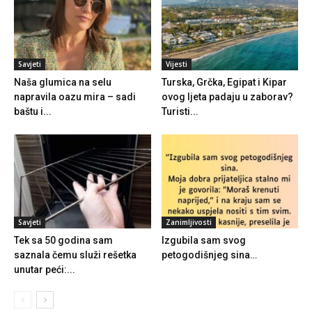
Savjeti
Vijesti
Naša glumica na selu
Turska, Grčka, Egipat i Kipar
napravila oazu mira – sadi
ovog ljeta padaju u zaborav?
baštu i...
Turisti...
Savjeti
Zanimljivosti
Tek sa 50 godina sam
Izgubila sam svog
saznala čemu služi rešetka
petogodišnjeg sina…
unutar peći:...