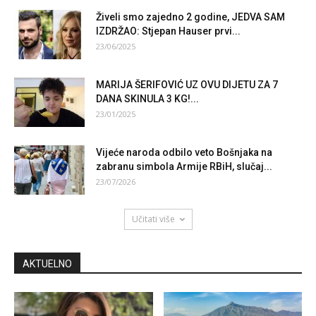
Živeli smo zajedno 2 godine, JEDVA SAM
IZDRŽAO: Stjepan Hauser prvi...
23/06/2025
MARIJA ŠERIFOVIĆ UZ OVU DIJETU ZA 7
DANA SKINULA 3 KG!...
23/01/2025
Vijeće naroda odbilo veto Bošnjaka na
zabranu simbola Armije RBiH, slučaj...
23/07/2026
Učitati više
AKTUELNO