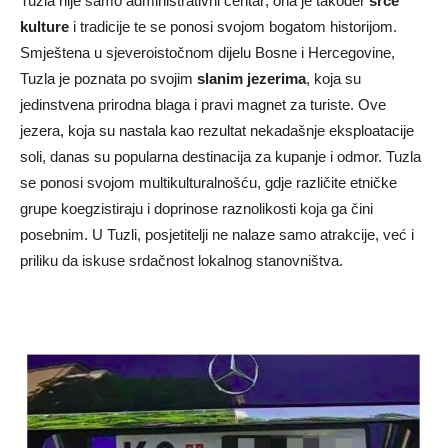
Tuzla nije samo administrativni centar; ona je također
srce
kulture
i tradicije te se ponosi svojom bogatom historijom.
Smještena u sjeveroistočnom dijelu Bosne i Hercegovine,
Tuzla je poznata po svojim
slanim jezerima
, koja su
jedinstvena prirodna blaga i pravi magnet za turiste. Ove
jezera, koja su nastala kao rezultat nekadašnje eksploatacije
soli, danas su popularna destinacija za kupanje i odmor. Tuzla
se ponosi svojom multikulturalnošću, gdje različite etničke
grupe koegzistiraju i doprinose raznolikosti koja ga čini
posebnim. U Tuzli, posjetitelji ne nalaze samo atrakcije, već i
priliku da iskuse srdačnost lokalnog stanovništva.