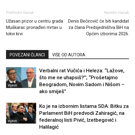
Prethodni članak
Naredni članak
Užasan prizor u centru grada:
Denis Bećirović će biti kandidat
Muškarac pronađen mrtav u
za člana Predsjedništva BiH na
lokvi krvi
Općim izborima 2026.
POVEZANI ČLANCI
VIŠE OD AUTORA
Verbalni rat Vučića i Heleza: “Lažove,
što me ne uhapsiš?”; “Prošetajmo
Beogradom, Novim Sadom i Nišom –
Vijesti
ako smiješ”
Ko je na izbornim listama SDA: Bitku za
Parlament BiH predvodi Zahiragić, na
federalnoj listi Pivić, Izetbegović i
Vijesti
Halilagić