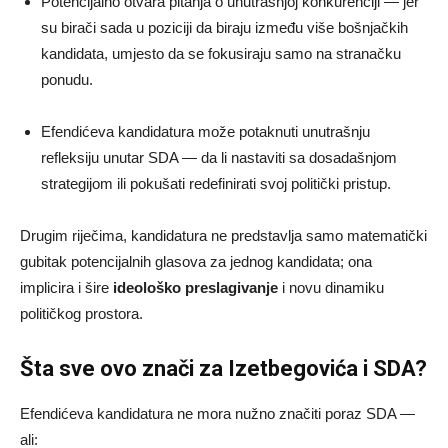
Potencijalno otvara pitanja o unutrašnjoj konkurenciji — jer
su birači sada u poziciji da biraju između više bošnjačkih
kandidata, umjesto da se fokusiraju samo na stranačku
ponudu.
Efendićeva kandidatura može potaknuti unutrašnju
refleksiju unutar SDA — da li nastaviti sa dosadašnjom
strategijom ili pokušati redefinirati svoj politički pristup.
Drugim riječima, kandidatura ne predstavlja samo matematički
gubitak potencijalnih glasova za jednog kandidata; ona
implicira i šire
ideološko preslagivanje
i novu dinamiku
političkog prostora.
Šta sve ovo znači za Izetbegovića i SDA?
Efendićeva kandidatura ne mora nužno značiti poraz SDA —
ali: