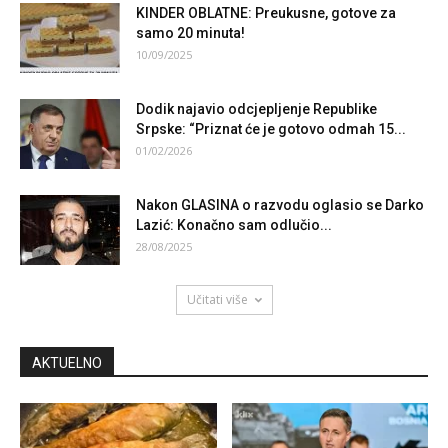
KINDER OBLATNE: Preukusne, gotove za
samo 20 minuta!
10/09/2025
Dodik najavio odcjepljenje Republike
Srpske: “Priznat će je gotovo odmah 15...
01/02/2026
Nakon GLASINA o razvodu oglasio se Darko
Lazić: Konačno sam odlučio...
28/08/2025
Učitati više
AKTUELNO