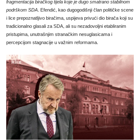
fragmentacija biračkog tijela koje je dugo smatrano stabilnom
podrškom SDA
. Efendić, kao dugogodišnji član političke scene
i lice prepoznatljivo biračima, uspijeva privući dio birača koji su
tradicionalno glasali za SDA, ali su nezadovoljni etabliranim
pristupima, unutrašnjim stranačkim nesuglasicama i
percepcijom stagnacije u važnim reformama.