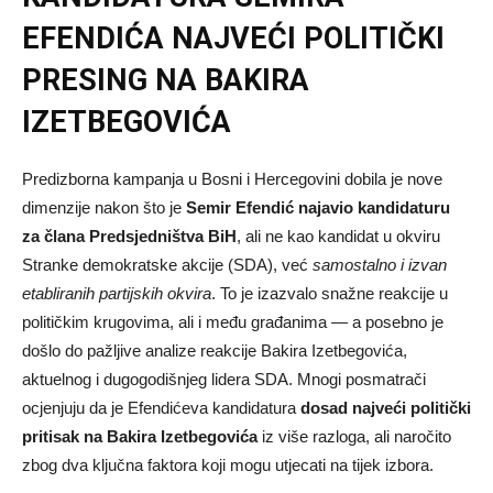
EFENDIĆA NAJVEĆI POLITIČKI
PRESING NA BAKIRA
IZETBEGOVIĆA
Predizborna kampanja u Bosni i Hercegovini dobila je nove
dimenzije nakon što je
Semir Efendić najavio kandidaturu
za člana Predsjedništva BiH
, ali ne kao kandidat u okviru
Stranke demokratske akcije (SDA), već
samostalno i izvan
etabliranih partijskih okvira
. To je izazvalo snažne reakcije u
političkim krugovima, ali i među građanima — a posebno je
došlo do pažljive analize reakcije Bakira Izetbegovića,
aktuelnog i dugogodišnjeg lidera SDA. Mnogi posmatrači
ocjenjuju da je Efendićeva kandidatura
dosad najveći politički
pritisak na Bakira Izetbegovića
iz više razloga, ali naročito
zbog dva ključna faktora koji mogu utjecati na tijek izbora.