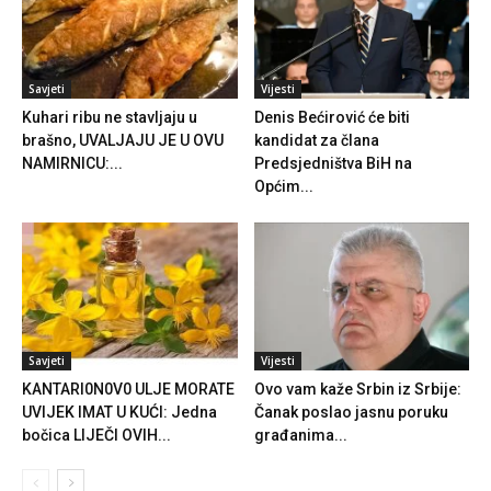
Savjeti
Vijesti
Kuhari ribu ne stavljaju u
Denis Bećirović će biti
brašno, UVALJAJU JE U OVU
kandidat za člana
NAMIRNICU:...
Predsjedništva BiH na
Općim...
Savjeti
Vijesti
KANTARI0N0V0 ULJE MORATE
Ovo vam kaže Srbin iz Srbije:
UVIJEK IMAT U KUĆI: Jedna
Čanak poslao jasnu poruku
bočica LIJEČI OVIH...
građanima...