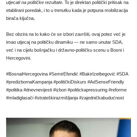
utjecati na političke rezultate
. To je direktan politički pritisak na
etablirani poredak, i to u trenutku kada je potpuna mobilizacija
birača ključna.
Bez obzira na to kako će se izbori završiti, ovaj potez već je
imao utjecaj na političku dinamiku — ne samo unutar SDA,
već i na cijelu bošnjačku i državno-političku scenu u Bosni i
Hercegovini.
#BosnaiHercegovina #SemirEfendić #BakirIzetbegović #SDA
#predizbornaKampanja #političkiDiskurs #AdSenseFriendly
#politika #dnevnevijesti #izbori #politickapressuring #reforme
#mladiglasači #strateškirazmišljanja #zajedničkabudućnost