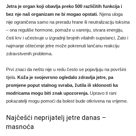
Jetra je organ koji obavlja preko 500 različitih funkcija i
bez nje naš organizam ne bi mogao opstati.
Njena uloga
nije ograničena samo na preradu hrane ili neutralizaciju toksina
– ona reguliše hormone, pomaže u varenju, stvara energiju,
čisti krv i učestvuje u izgradnji brojnih vitalnih supstanci. Zato i
najmanje oštećenje jetre može pokrenuti lančanu reakciju
zdravstvenih problema.
Prvi znaci da nešto nije u redu često se pojavljuju na površini
tijela.
Koža je svojevrsno ogledalo zdravlja jetre, pa
promjene poput stalnog svraba, žutila ili sklonosti ka
modricama mogu biti znak upozorenja.
Upravo ti rani
pokazatelji mogu pomoći da bolest bude otkrivena na vrijeme.
Najčešći neprijatelj jetre danas –
masnoća