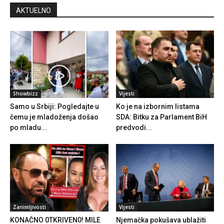
AKTUELNO
Showbizz
Vijesti
Samo u Srbiji: Pogledajte u
Ko je na izbornim listama
čemu je mladoženja došao
SDA: Bitku za Parlament BiH
po mladu...
predvodi...
Zanimljivosti
Vijesti
KONAČNO 0TKRIVEN0! MILE
Njemačka pokušava ublažiti