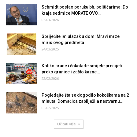
Schmidt poslao poruku bh. političarima: Do
kraja sedmice MORATE OVO…
06/01/2026
Spriječite im ulazak u dom: Mravi mrze
miris ovog predmeta
24/03/2025
Koliko hrane i čokolade smijete prenijeti
preko granice i zašto kazne...
22/02/2026
Pogledajte šta se dogodilo kokoškama na 2
minuta! Domaćica zabilježila nestvarnu...
05/02/2025
Učitati više