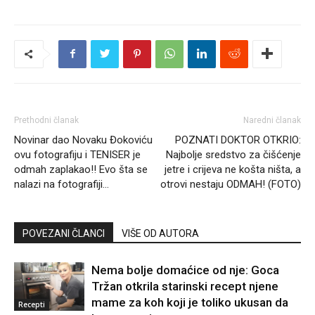
Prethodni članak
Naredni članak
Novinar dao Novaku Đokoviću
POZNATI DOKTOR OTKRIO:
ovu fotografiju i TENISER je
Najbolje sredstvo za čišćenje
odmah zaplakao!! Evo šta se
jetre i crijeva ne košta ništa, a
nalazi na fotografiji…
otrovi nestaju ODMAH! (FOTO)
POVEZANI ČLANCI
VIŠE OD AUTORA
Nema bolje domaćice od nje: Goca
Tržan otkrila starinski recept njene
mame za koh koji je toliko ukusan da
Recepti