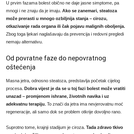
U prvim fazama bolest obično ne daje jasne simptome, pa
mnogi i ne znaju da je imaju.
Ako se zanemari, steatoza
može prerasti u mnogo ozbiljnija stanja – cirozu,
otkazivanje rada organa ili čak pojavu malignih oboljenja.
Zbog toga ljekari naglašavaju da prevencija i redovni pregledi
nemaju alternativu.
Od povratne faze do nepovratnog
oštećenja
Masna jetra, odnosno steatoza, predstavlja početak cijelog
procesa.
Dobra vijest je da se u toj fazi bolest može vratiti
unazad – promjenom ishrane, životnih navika i uz
adekvatnu terapiju.
To znači da jetra ima nevjerovatnu moć
regeneracije, ali samo dok se problem otkrije dovoljno rano.
Suprotno tome, krajnji stadijum je ciroza.
Tada zdravo tkivo