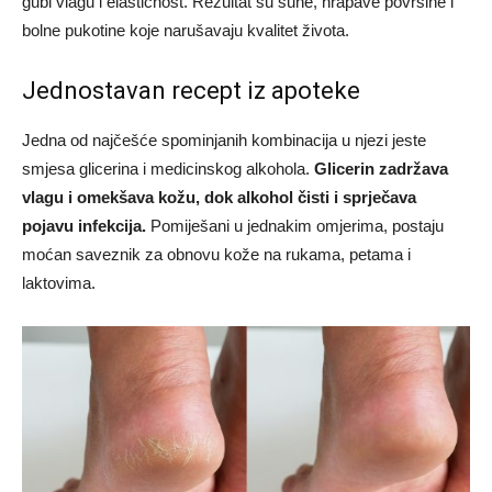
gubi vlagu i elastičnost. Rezultat su suhe, hrapave površine i
bolne pukotine koje narušavaju kvalitet života.
Jednostavan recept iz apoteke
Jedna od najčešće spominjanih kombinacija u njezi jeste
smjesa glicerina i medicinskog alkohola.
Glicerin zadržava
vlagu i omekšava kožu, dok alkohol čisti i sprječava
pojavu infekcija.
Pomiješani u jednakim omjerima, postaju
moćan saveznik za obnovu kože na rukama, petama i
laktovima.