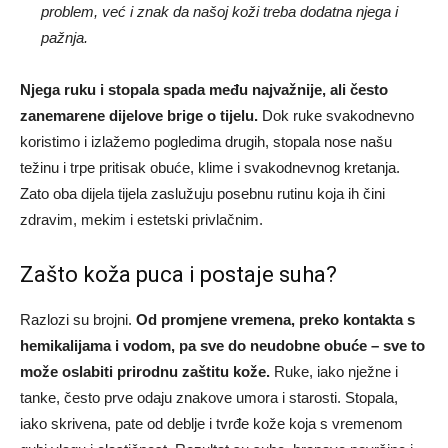
problem, već i znak da našoj koži treba dodatna njega i
pažnja.
Njega ruku i stopala spada među najvažnije, ali često
zanemarene dijelove brige o tijelu.
Dok ruke svakodnevno
koristimo i izlažemo pogledima drugih, stopala nose našu
težinu i trpe pritisak obuće, klime i svakodnevnog kretanja.
Zato oba dijela tijela zaslužuju posebnu rutinu koja ih čini
zdravim, mekim i estetski privlačnim.
Zašto koža puca i postaje suha?
Razlozi su brojni.
Od promjene vremena, preko kontakta s
hemikalijama i vodom, pa sve do neudobne obuće – sve to
može oslabiti prirodnu zaštitu kože.
Ruke, iako nježne i
tanke, često prve odaju znakove umora i starosti. Stopala,
iako skrivena, pate od deblje i tvrđe kože koja s vremenom