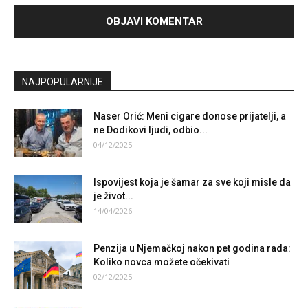
NAJPOPULARNIJE
Naser Orić: Meni cigare donose prijatelji, a
ne Dodikovi ljudi, odbio...
04/12/2025
Ispovijest koja je šamar za sve koji misle da
je život...
14/04/2026
Penzija u Njemačkoj nakon pet godina rada:
Koliko novca možete očekivati
02/12/2025