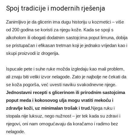
Spoj tradicije i modernih rješenja
Zanimljivo je da glicerin ima dugu historiju u kozmetici – više
od 200 godina se koristi za njegu kože. Kada se spoji s
alkoholom ili obogati dodatnim sastojcima poput limuna, dobija
se pristupačan i efikasan tretman koji je jednako vrijedan kao i
skupi proizvodi iz drogerija.
Ispucale pete i suhe ruke možda izgledaju kao mali problem,
ali znaju biti veliki izvor nelagode. Zato je najbolje ne čekati da
se koža pogorša, već uvesti naviku svakodnevne njege.
Jednostavni recepti s glicerinom ili prirodnim sastojcima
poput meda i kokosovog ulja mogu vratiti mekoću i
zdravlje koži, uz minimalan trošak i trud.
Njega ruku i
stopala nije luksuz, nego nužnost – jer tek kada su zdravi i
njegovi, oni nam omogućavaju da koračamo i radimo bez
nelagode.