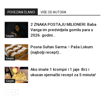
POVEZANI ČLANCI
VIŠE OD AUTORA
2 ZNAKA POSTAJU MILIONERI: Baba
Vanga im predvidjela gomilu para u
2026. godini…
Savjeti
Posna Sultan Sarma – Paša Lokum
(najbolji recept)…
Savjeti
Ako imate 1 krompir i 1 jaje. Brz i
ukusan njemački recept za 5 minuta!
Savjeti