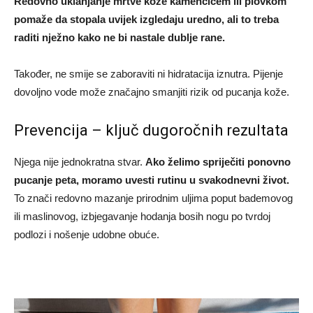
Redovno uklanjanje mrtve kože kamenčićem ili plovkom
pomaže da stopala uvijek izgledaju uredno, ali to treba
raditi nježno kako ne bi nastale dublje rane.
Također, ne smije se zaboraviti ni hidratacija iznutra. Pijenje
dovoljno vode može značajno smanjiti rizik od pucanja kože.
Prevencija – ključ dugoročnih rezultata
Njega nije jednokratna stvar.
Ako želimo spriječiti ponovno
pucanje peta, moramo uvesti rutinu u svakodnevni život.
To znači redovno mazanje prirodnim uljima poput bademovog
ili maslinovog, izbjegavanje hodanja bosih nogu po tvrdoj
podlozi i nošenje udobne obuće.