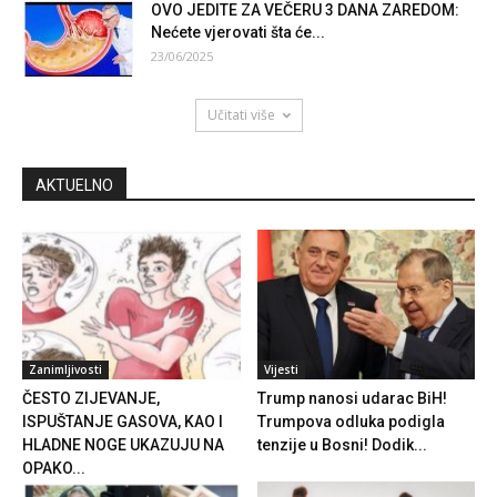
OVO JEDITE ZA VEČERU 3 DANA ZAREDOM:
Nećete vjerovati šta će...
23/06/2025
Učitati više
AKTUELNO
Zanimljivosti
Vijesti
ČESTO ZIJEVANJE,
Trump nanosi udarac BiH!
ISPUŠTANJE GASOVA, KAO I
Trumpova odluka podigla
HLADNE NOGE UKAZUJU NA
tenzije u Bosni! Dodik...
OPAKO...