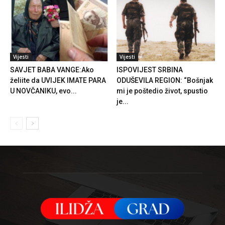
Vijesti
Vijesti
SAVJET BABA VANGE:Ako
ISPOVIJEST SRBINA
želiite da UVIJEK IMATE PARA
ODUŠEVILA REGION: “Bošnjak
U NOVČANIKU, evo...
mi je poštedio život, spustio
je...