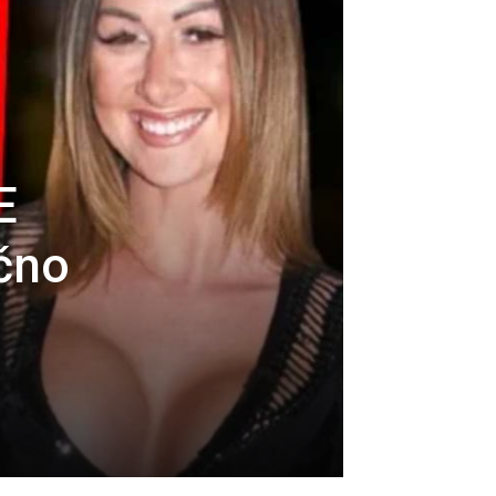
E
čno