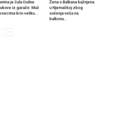
nima je čula čudne
Žena s Balkana kažnjena
ukove iz garaže: Muž
u Njemačkoj zbog
secima krio veliku...
sušenja veša na
balkonu...