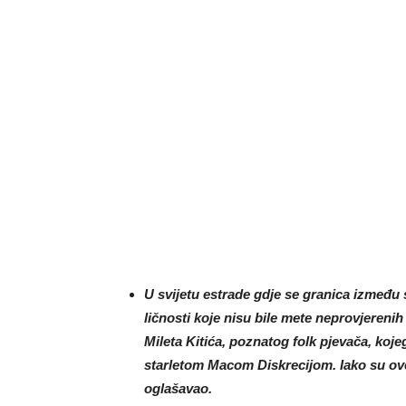
U svijetu estrade gdje se granica između s
ličnosti koje nisu bile mete neprovjereni
Mileta Kitića, poznatog folk pjevača, koj
starletom Macom Diskrecijom. Iako su ove
oglašavao.