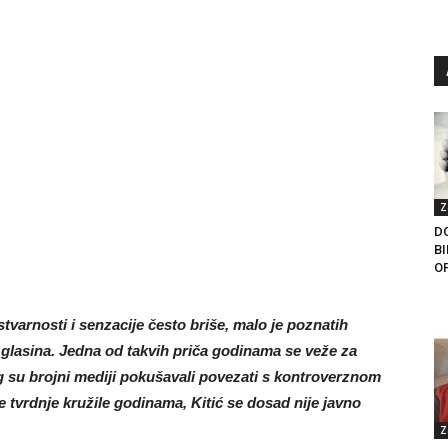
Z
D
B
OP
tvarnosti i senzacije često briše, malo je poznatih
h glasina. Jedna od takvih priča godinama se veže za
eg su brojni mediji pokušavali povezati s kontroverznom
 tvrdnje kružile godinama, Kitić se dosad nije javno
Z