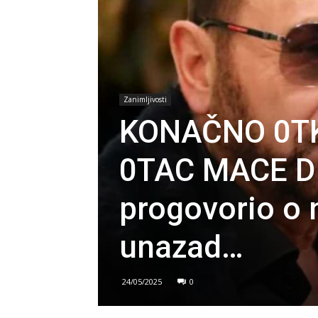
Zanimljivosti
KONAČNO 0TKR
0TAC MACE DI
progovorio o 
unazad…
24/05/2025
0