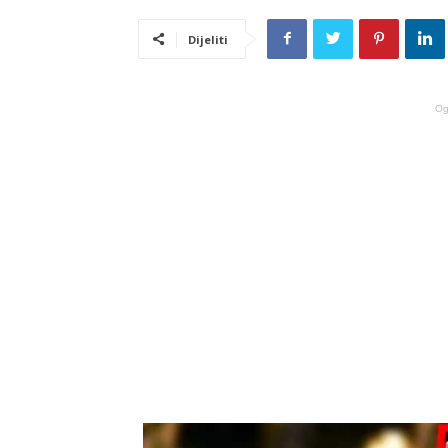
Dijeliti
Og