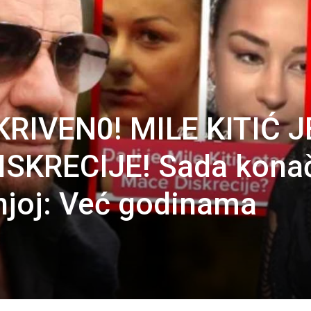
IVEN0! MILE KITIĆ J
SKRECIJE! Sada kona
njoj: Već godinama