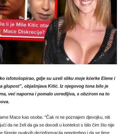
eko isfotošopirao, gdje su uzeli sliku moje kćerke Elene i
ta glupost”, objašnjava Kitić. Iz njegovog tona bilo je
avna, već naporna i pomalo uvredljiva, s obzirom na to
nova.
 same Mace kao osobe. “Čak ni ne poznajem djevojku, niti
ći da ne želi da ga se dovodi u kontekst s bilo čim što nije
 je širenje ovakvih dezinformacija nepotrebno i da se time