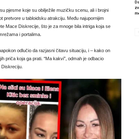
Da
zv
 su pjesme koje su obilježile muzičku scenu, ali i brojni
me
ot pretvore u tabloidsku atrakciju. Među najupornijim
ete Mace Diskrecije, što je za mnoge bila intriga koja se
mrežama i portalima.
pokon odlučio da razjasni čitavu situaciju, i – kako on
ih priča koja ga prati. “Ma kakvi”, odmah je odbacio
 Diskreciju.