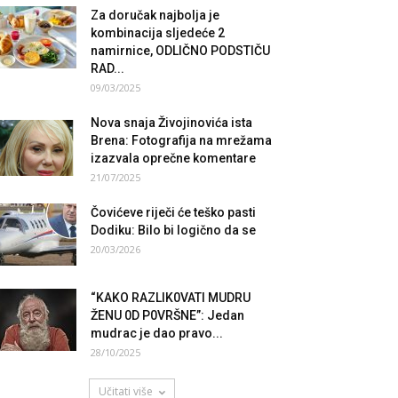
Za doručak najbolja je
kombinacija sljedeće 2
namirnice, ODLIČNO PODSTIČU
RAD...
09/03/2025
Nova snaja Živojinovića ista
Brena: Fotografija na mrežama
izazvala oprečne komentare
21/07/2025
Čovićeve riječi će teško pasti
Dodiku: Bilo bi logično da se
20/03/2026
“KAKO RAZLIK0VATI MUDRU
ŽENU 0D P0VRŠNE”: Jedan
mudrac je dao pravo...
28/10/2025
Učitati više