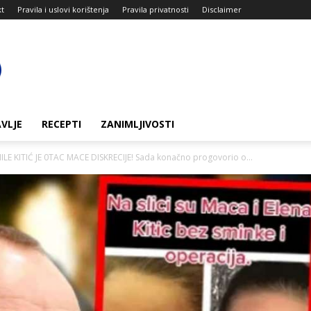
kt
Pravila i uslovi korištenja
Pravila privatnosti
Disclaimer
VLJE
RECEPTI
ZANIMLJIVOSTI
E KITIĆ JE 0TAC MACE DISKRECIJE! Sada konačno progovorio o...