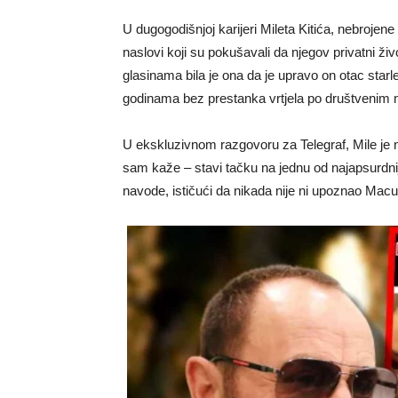
U dugogodišnjoj karijeri Mileta Kitića, nebrojene
naslovi koji su pokušavali da njegov privatni živ
glasinama bila je ona da je upravo on otac starl
godinama bez prestanka vrtjela po društvenim 
U ekskluzivnom razgovoru za Telegraf, Mile je na
sam kaže – stavi tačku na jednu od najapsurdnij
navode, ističući da nikada nije ni upoznao Macu