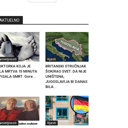
AKTUELNO
animljivosti
Vijesti
OKTORKA KOJA JE
BRITANSKI STRUČNJAK
ILA MRTVA 15 MINUTA
ŠOKIRAO SVET: DA NIJE
ISALA SMRT: Gore...
UNIŠTENA,
JUGOSLAVIJA BI DANAS
BILA...
animljivosti
Vijesti