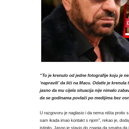
“To je krenulo od jedne fotografije koju je n
‘napravili’ da liči na Macu. Odatle je krenula 
jasno da mu cijela situacija nije nimalo zab
da se godinama povlači po medijima bez os
U razgovoru je naglasio i da nema ništa protiv
sam ikada imao kontakt s njom”, rekao je, dodaju
istinito. Jasno je stavio do znanja da smatra da