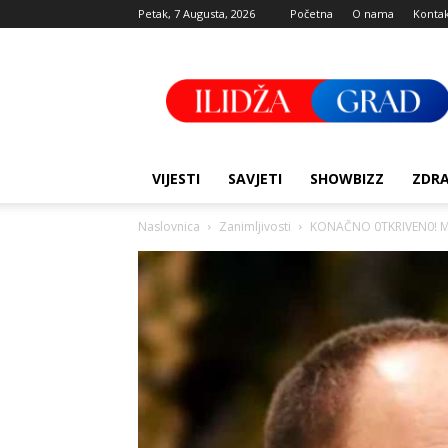
Petak, 7 Augusta, 2026
Početna
O nama
Konta
Ilidza
Grad
VIJESTI
SAVJETI
SHOWBIZZ
ZDRA
Naslovnica
Zanimljivosti
KONAČNO 0TKRIVEN0! MIL