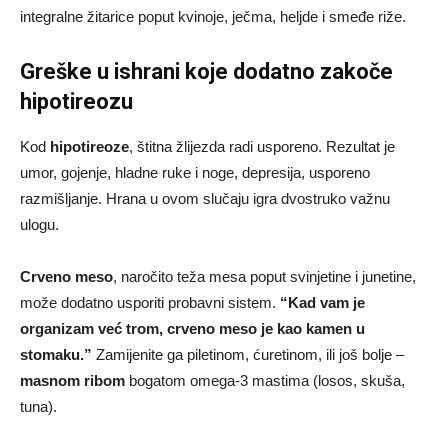
integralne žitarice poput kvinoje, ječma, heljde i smeđe riže.
Greške u ishrani koje dodatno zakoče
hipotireozu
Kod
hipotireoze
, štitna žlijezda radi usporeno. Rezultat je
umor, gojenje, hladne ruke i noge, depresija, usporeno
razmišljanje. Hrana u ovom slučaju igra dvostruko važnu
ulogu.
Crveno meso
, naročito teža mesa poput svinjetine i junetine,
može dodatno usporiti probavni sistem.
“Kad vam je
organizam već trom, crveno meso je kao kamen u
stomaku.”
Zamijenite ga piletinom, ćuretinom, ili još bolje –
masnom ribom
bogatom omega-3 mastima (losos, skuša,
tuna).