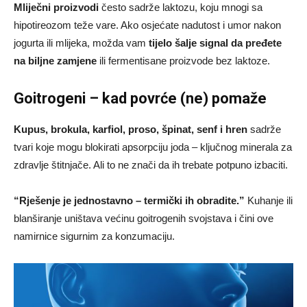
Mliječni proizvodi
često sadrže laktozu, koju mnogi sa
hipotireozom teže vare. Ako osjećate nadutost i umor nakon
jogurta ili mlijeka, možda vam
tijelo šalje signal da pređete
na biljne zamjene
ili fermentisane proizvode bez laktoze.
Goitrogeni – kad povrće (ne) pomaže
Kupus, brokula, karfiol, proso, špinat, senf i hren
sadrže
tvari koje mogu blokirati apsorpciju joda – ključnog minerala za
zdravlje štitnjače. Ali to ne znači da ih trebate potpuno izbaciti.
“Rješenje je jednostavno – termički ih obradite.”
Kuhanje ili
blanširanje uništava većinu goitrogenih svojstava i čini ove
namirnice sigurnim za konzumaciju.