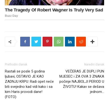
Prethodni članak
Naredni članak
Rastali se posle 5 godina
VEČERAS JE DUPLI PUN
ljubavi, OSTAVIO JE KAO
MJESEC i ZA OVA 3 ZNAKA
ZADNJU KRPU: Radi opet neće
počinje NAJBOLJI PERIOD U
biti svejedno kad vidi kako i sa
ŽIVOTU! Kakav se dešava
kim Haris provodi dane!
jednom…
(FOTO)