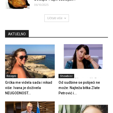
06/10/2025
Učitati više
AKTUELNO
Recepti
Showbizz
Grčka me videla sada i nikad
Od sudbine se pobjeći ne
više: Ivana je doživela
može: Najteža bitka Zlate
NEUGODNOST...
Petrović i...