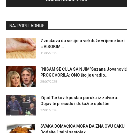
NAJPOPULARNIJE
7 znakova da se tijelo već duže vrijeme bori
s VISOKIM...
11/05/2025
“NISAM SE ČULA SA NJIM”Suzana Jovanović
PROGOVORILA: ONO što je uradio...
25/07/2025
Zijad Turković poslao poruku iz zatvora:
Objavite presudu i dokažite optužbe
22/01/2026
SVAKA DOMAĆICA MORA DA ZNA OVU CAKU:
Dodajte 1 tajni sastojak...