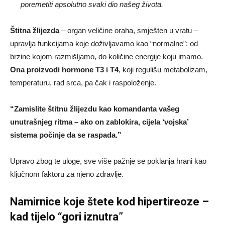
poremetiti apsolutno svaki dio našeg života.
Štitna žlijezda
– organ veličine oraha, smješten u vratu –
upravlja funkcijama koje doživljavamo kao “normalne”: od
brzine kojom razmišljamo, do količine energije koju imamo.
Ona proizvodi hormone T3 i T4
, koji regulišu metabolizam,
temperaturu, rad srca, pa čak i raspoloženje.
“Zamislite štitnu žlijezdu kao komandanta vašeg
unutrašnjeg ritma – ako on zablokira, cijela ‘vojska’
sistema počinje da se raspada.”
Upravo zbog te uloge, sve više pažnje se poklanja hrani kao
ključnom faktoru za njeno zdravlje.
Namirnice koje štete kod hipertireoze –
kad tijelo “gori iznutra”