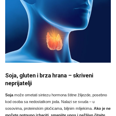
Soja, gluten i brza hrana – skriveni
neprijatelji
Soja
može ometati sintezu hormona štitne žlijezde, posebno
kod osoba sa nedostatkom joda. Nalazi se svuda – u
sosovima, proteinskim pločicama, biljnim mlijekima.
Ako je ne
možete potpuno izbaciti, smanjite unos i pažljivo čitajte