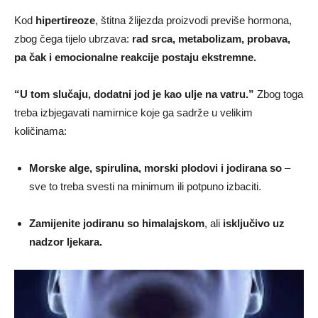
Kod
hipertireoze
, štitna žlijezda proizvodi previše hormona,
zbog čega tijelo ubrzava:
rad srca, metabolizam, probava,
pa čak i emocionalne reakcije postaju ekstremne.
“U tom slučaju, dodatni jod je kao ulje na vatru.”
Zbog toga
treba izbjegavati namirnice koje ga sadrže u velikim
količinama:
Morske alge, spirulina, morski plodovi i jodirana so
–
sve to treba svesti na minimum ili potpuno izbaciti.
Zamijenite jodiranu so himalajskom
, ali
isključivo uz
nadzor ljekara.