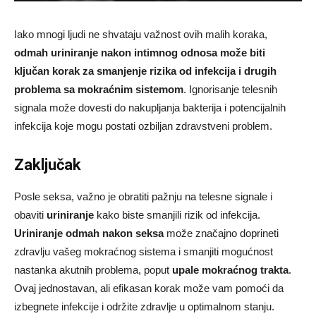
Iako mnogi ljudi ne shvataju važnost ovih malih koraka,
odmah uriniranje nakon intimnog odnosa može biti
ključan korak za smanjenje rizika od infekcija i drugih
problema sa mokraćnim sistemom
. Ignorisanje telesnih
signala može dovesti do nakupljanja bakterija i potencijalnih
infekcija koje mogu postati ozbiljan zdravstveni problem.
Zaključak
Posle seksa, važno je obratiti pažnju na telesne signale i
obaviti
uriniranje
kako biste smanjili rizik od infekcija.
Uriniranje odmah nakon seksa
može značajno doprineti
zdravlju vašeg mokraćnog sistema i smanjiti mogućnost
nastanka akutnih problema, poput
upale mokraćnog trakta
.
Ovaj jednostavan, ali efikasan korak može vam pomoći da
izbegnete infekcije i održite zdravlje u optimalnom stanju.