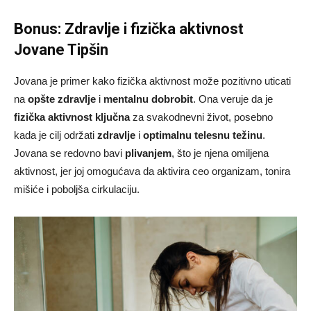
Bonus: Zdravlje i fizička aktivnost
Jovane Tipšin
Jovana je primer kako fizička aktivnost može pozitivno uticati
na
opšte zdravlje
i
mentalnu dobrobit
. Ona veruje da je
fizička aktivnost ključna
za svakodnevni život, posebno
kada je cilj održati
zdravlje
i
optimalnu telesnu težinu
.
Jovana se redovno bavi
plivanjem
, što je njena omiljena
aktivnost, jer joj omogućava da aktivira ceo organizam, tonira
mišiće i poboljša cirkulaciju.