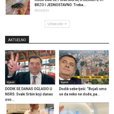
BRZO I JEDNOSTAVNO: Treba...
08/04/2025
Učitati više
AKTUELNO
Vijesti
Vijesti
DODIK SE DANAS OGLASIO U
Dodik sebe tješi: “Bojali smo
NSRS: Svaki Srbin koji danas
se da neko ne dođe, pa...
ovo...