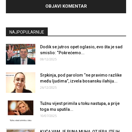
NAJPOPULARNIJE
Dodik se jutros opet oglasio, evo šta je sad
smislio: “Pokrećemo...
08/12/2025
Srpkinja, pod parolom “ne pravimo razlike
među ljudima”, izvela bosansku ilahiju...
26/12/2025
Tužnu vijest primila u toku nastupa, a prije
toga mu uputila...
10/07/2025
KUĆA VAM JE PUNA MUHA, OTJERAJTE IH