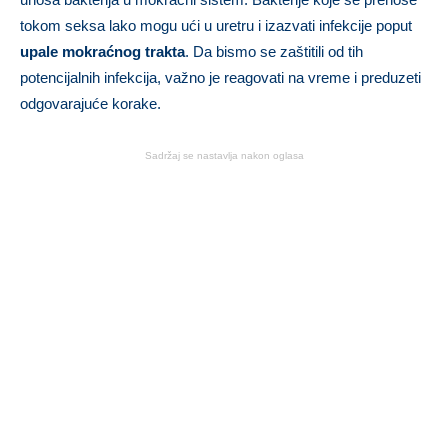
tokom seksa lako mogu ući u uretru i izazvati infekcije poput
upale mokraćnog trakta
. Da bismo se zaštitili od tih
potencijalnih infekcija, važno je reagovati na vreme i preduzeti
odgovarajuće korake.
Sadržaj se nastavlja nakon oglasa