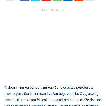
Oglasi - Advertisement
Nakon intimnog odnosa, mnoge žene osećaju potrebu za
mokrenjem, što je prirodan i važan odgovor tela. Ovaj osećaj
može biti uzrokovan činjenicom da tokom seksa može doći do
unosa bakterija u mokraćni sistem. Bakterije koje se prenose