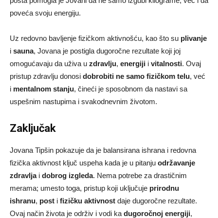
posta pomogla je Jovani da ne samo izgubi kilograme, već i da
poveća svoju energiju.
Uz redovno bavljenje fizičkom aktivnošću, kao što su
plivanje
i
sauna
, Jovana je postigla dugoročne rezultate koji joj
omogućavaju da uživa u
zdravlju
,
energiji
i
vitalnosti
. Ovaj
pristup zdravlju donosi
dobrobiti ne samo fizičkom telu
, već
i
mentalnom stanju
, čineći je sposobnom da nastavi sa
uspešnim nastupima i svakodnevnim životom.
Zaključak
Jovana Tipšin pokazuje da je balansirana ishrana i redovna
fizička aktivnost ključ uspeha kada je u pitanju
održavanje
zdravlja
i
dobrog izgleda
. Nema potrebe za drastičnim
merama; umesto toga, pristup koji uključuje
prirodnu
ishranu
,
post
i
fizičku aktivnost
daje dugoročne rezultate.
Ovaj način života je održiv i vodi ka
dugoročnoj energiji
,