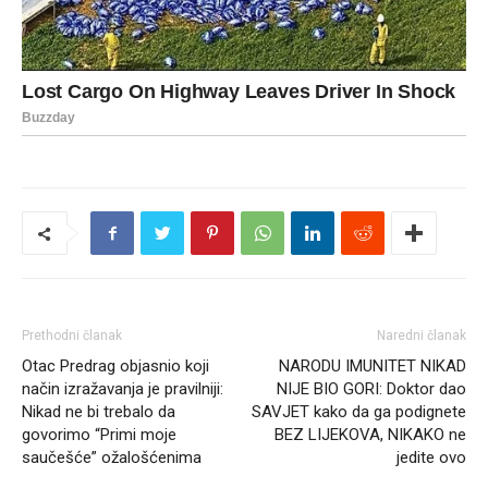
Prethodni članak
Naredni članak
Otac Predrag objasnio koji
NARODU IMUNITET NIKAD
način izražavanja je pravilniji:
NIJE BIO GORI: Doktor dao
Nikad ne bi trebalo da
SAVJET kako da ga podignete
govorimo “Primi moje
BEZ LIJEKOVA, NIKAKO ne
saučešće” ožalošćenima
jedite ovo