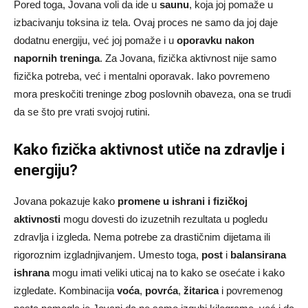
Pored toga, Jovana voli da ide u
saunu
, koja joj pomaže u
izbacivanju toksina iz tela. Ovaj proces ne samo da joj daje
dodatnu energiju, već joj pomaže i u
oporavku nakon
napornih treninga
. Za Jovana, fizička aktivnost nije samo
fizička potreba, već i mentalni oporavak. Iako povremeno
mora preskočiti treninge zbog poslovnih obaveza, ona se trudi
da se što pre vrati svojoj rutini.
Kako fizička aktivnost utiče na zdravlje i
energiju?
Jovana pokazuje kako
promene u ishrani i fizičkoj
aktivnosti
mogu dovesti do izuzetnih rezultata u pogledu
zdravlja i izgleda. Nema potrebe za drastičnim dijetama ili
rigoroznim izgladnjivanjem. Umesto toga,
post
i
balansirana
ishrana
mogu imati veliki uticaj na to kako se osećate i kako
izgledate. Kombinacija
voća
,
povrća
,
žitarica
i povremenog