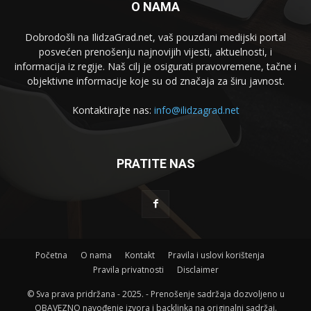
O NAMA
Dobrodošli na IlidzaGrad.net, vaš pouzdani medijski portal
posvećen prenošenju najnovijih vijesti, aktuelnosti, i
informacija iz regije. Naš cilj je osigurati pravovremene, tačne i
objektivne informacije koje su od značaja za širu javnost.
Kontaktirajte nas:
info@ilidzagrad.net
PRATITE NAS
Početna
O nama
Kontakt
Pravila i uslovi korištenja
Pravila privatnosti
Disclaimer
© Sva prava pridržana - 2025. - Prenošenje sadržaja dozvoljeno u
OBAVEZNO navođenje izvora i backlinka na originalni sadržaj.