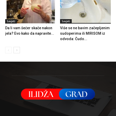
Savjeti
Savjeti
Da li vam šećer skače nakon
Više se ne bavim začepljenim
jela? Evo kako da napravite...
sudoperima ili MIRISOM iz
odvoda: Čudo...