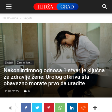
Naslovnica
Savjeti
Savjeti
Zanimljivosti
Nakon intimnog odnosa 1 stvar je ključna
za zdravlje žene: Urolog otkriva šta
obavezno morate prvo da uradite
13/02/2025
0