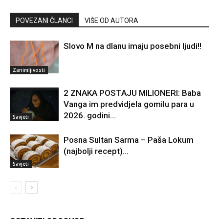
POVEZANI ČLANCI
VIŠE OD AUTORA
Slovo M na dlanu imaju posebni ljudi!!
Zanimljivosti
2 ZNAKA POSTAJU MILIONERI: Baba
Vanga im predvidjela gomilu para u
2026. godini…
Savjeti
Posna Sultan Sarma – Paša Lokum
(najbolji recept)…
Savjeti