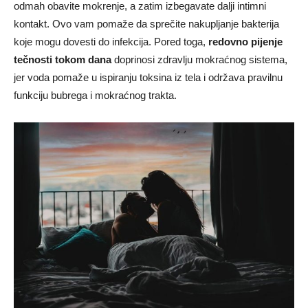
odmah obavite mokrenje, a zatim izbegavate dalji intimni
kontakt. Ovo vam pomaže da sprečite nakupljanje bakterija
koje mogu dovesti do infekcija. Pored toga,
redovno pijenje
tečnosti tokom dana
doprinosi zdravlju mokraćnog sistema,
jer voda pomaže u ispiranju toksina iz tela i održava pravilnu
funkciju bubrega i mokraćnog trakta.