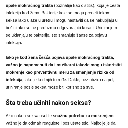
upale mokraćnog trakta
(poznatije kao cistitis), koja je česta
infekcija kod žena. Bakterije koje se mogu preneti tokom
seksa lako ulaze u uretru i mogu nastaviti da se nakupljaju u
bešici ako se ne preduzmu odgovarajući koraci. Uriniranjem
se uklanjaju te bakterije, što smanjuje šanse za pojavu
infekcija.
Iako je kod žena češća pojava upale mokraćnog trakta,
važno je napomenuti da i muškarci takođe mogu iskoristiti
mokrenje kao preventivnu meru za smanjenje rizika od
infekcija
, iako je kod njih to ređe. Dakle, bez obzira na pol,
uriniranje posle seksa može biti korisno za sve.
Šta treba učiniti nakon seksa?
Ako nakon seksa osetite
snažnu potrebu za mokrenjem
,
važno je da odmah reagujete i poslušate telo. Najbolje je da