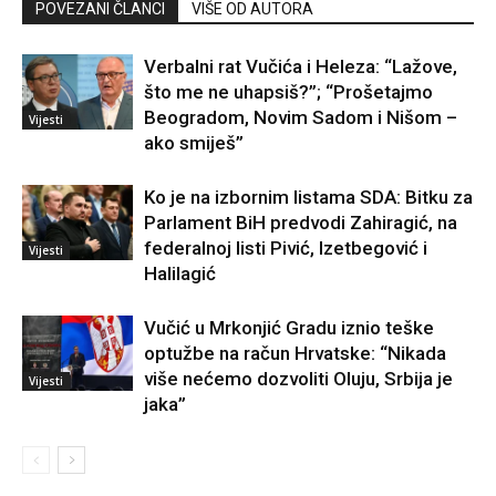
POVEZANI ČLANCI
VIŠE OD AUTORA
Verbalni rat Vučića i Heleza: “Lažove,
što me ne uhapsiš?”; “Prošetajmo
Beogradom, Novim Sadom i Nišom –
Vijesti
ako smiješ”
Ko je na izbornim listama SDA: Bitku za
Parlament BiH predvodi Zahiragić, na
federalnoj listi Pivić, Izetbegović i
Vijesti
Halilagić
Vučić u Mrkonjić Gradu iznio teške
optužbe na račun Hrvatske: “Nikada
više nećemo dozvoliti Oluju, Srbija je
Vijesti
jaka”