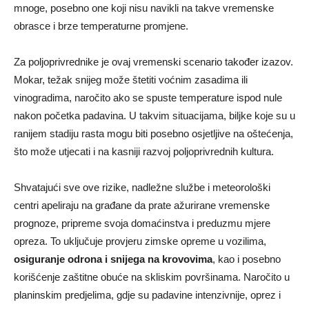
mnoge, posebno one koji nisu navikli na takve vremenske
obrasce i brze temperaturne promjene.
Za poljoprivrednike je ovaj vremenski scenario također izazov.
Mokar, težak snijeg može štetiti voćnim zasadima ili
vinogradima, naročito ako se spuste temperature ispod nule
nakon početka padavina. U takvim situacijama, biljke koje su u
ranijem stadiju rasta mogu biti posebno osjetljive na oštećenja,
što može utjecati i na kasniji razvoj poljoprivrednih kultura.
Shvatajući sve ove rizike, nadležne službe i meteorološki
centri apeliraju na građane da prate ažurirane vremenske
prognoze, pripreme svoja domaćinstva i preduzmu mjere
opreza. To uključuje provjeru zimske opreme u vozilima,
osiguranje odrona i snijega na krovovima
, kao i posebno
korišćenje zaštitne obuće na skliskim površinama. Naročito u
planinskim predjelima, gdje su padavine intenzivnije, oprez i