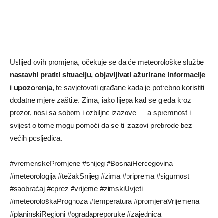
Uslijed ovih promjena, očekuje se da će meteorološke službe
nastaviti pratiti situaciju, objavljivati ažurirane informacije
i upozorenja
, te savjetovati građane kada je potrebno koristiti
dodatne mjere zaštite. Zima, iako lijepa kad se gleda kroz
prozor, nosi sa sobom i ozbiljne izazove — a spremnost i
svijest o tome mogu pomoći da se ti izazovi prebrode bez
većih posljedica.
#vremenskePromjene #snijeg #BosnaiHercegovina
#meteorologija #težakSnijeg #zima #priprema #sigurnost
#saobraćaj #oprez #vrijeme #zimskiUvjeti
#meteorološkaPrognoza #temperatura #promjenaVrijemena
#planinskiRegioni #ogradapreporuke #zajednica