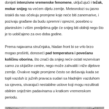
donijeti
intenzivne vremenske fenomene
, uključujući i
težak,
mokar snijeg
na većem dijelu zemlje. Meteorolozi su jasno
istakli da nas očekuju promjene koje neće biti zanemarive, i
pozivaju građane da budu
spremni i oprezni
, posebno u
planinskim i višim predjelima gdje će snijeg biti obilniji nego što
je to uobičajeno za ovo doba godine.
Prema najavama stručnjaka, hladan front bi se vrlo brzo
mogao proširiti, donoseći
pad temperatura i povećanu
količinu oborina
, što znači da
snijeg neće ostati rezervisan
samo za skijaške centre
, nego može zahvatiti i niže dijelove
zemlje. Ovakve nagle promjene često se dešavaju kada se
topli vazduh iz južnih pravaca sudari sa hladnijim vazduhom
sa sjevera, stvarajući nestabilne uslove koji mogu rezultirati
obilnim snježnim padavinama u kratkom vremenskom
periodu.