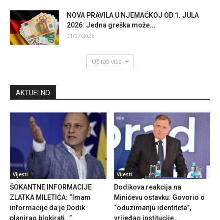
NOVA PRAVILA U NJEMAČKOJ OD 1. JULA
2026: Jedna greška može...
01/07/2026
Učitati više
AKTUELNO
Vijesti
Vijesti
ŠOKANTNE INFORMACIJE
Dodikova reakcija na
ZLATKA MILETIĆA: “Imam
Minićevu ostavku: Govorio o
informacije da je Dodik
“oduzimanju identiteta”,
planirao blokirati…”
vrijeđao institucije...