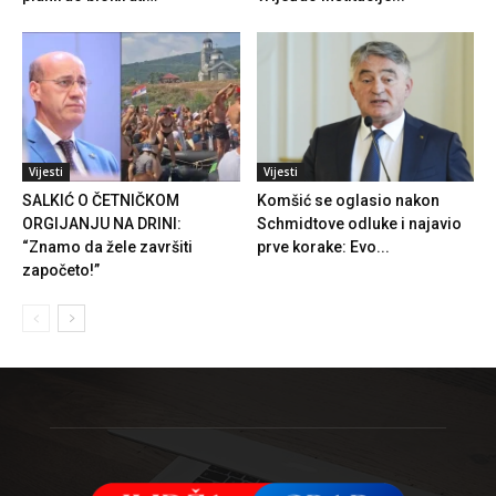
Vijesti
Vijesti
SALKIĆ O ČETNIČKOM
Komšić se oglasio nakon
ORGIJANJU NA DRINI:
Schmidtove odluke i najavio
“Znamo da žele završiti
prve korake: Evo...
započeto!”