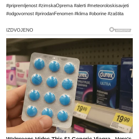
#pripremljenost #zimskaOprema #alerti #meteoroloskisavjeti
#odgovornost #prirodanFenomen #klima #oborine #zaštita