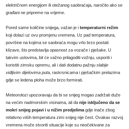
električnom energijom ili otežanog saobraćaja, naročito ako se
građani ne pripreme na vrijeme.
Pored same količine snijega, važan je i
temperaturni režim
koji dolazi uz ovu promjenu vremena. Uz pad temperatura,
površine na kojima se saobraća mogu vrlo brzo postati
klizave, što predstavlja opasnost za vozače i pješake. U
takvim uslovima, bit će važno prilagoditi vožnju, usporiti i
koristiti zimsku opremu, ali i dati dodatnu pažnju
slabije
vidljivim dijelovima puta
, raskrsnicama i pješačkim prelazima
gdje se ledena ploha može brzo formirati.
Meteorolozi upozoravaju da bi se snijeg mogao zadržati duže
na većim nadmorskim visinama, ali da
nije isključeno da se
mokri snijeg pojavi i u nižim predjelima
gdje inače zbog
relativno viših temperatura zimi snijeg nije čest. Ovakav razvoj
vremena može stvoriti situacije koje su neočekivane za