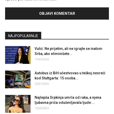
NAJPOPULARNIJE
Vulić: Ne prijetim, ali ne igrajte se inatom
Srba, ako eliminišete...
11/02/2026
Autobus iz BiH učestvovao u teškoj nesreći
kod Stuttgarta: 15 osoba...
25/07/2026
Najlepša Srpkinja umrla od raka, a njena
ljubavna priča oduševljavala ljude:...
15/06/2025