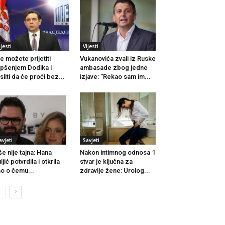
ijesti
Vijesti
e možete prijetiti
Vukanovića zvali iz Ruske
pšenjem Dodika i
ambasade zbog jedne
sliti da će proći bez...
izjave: “Rekao sam im...
avjeti
Savjeti
še nije tajna: Hana
Nakon intimnog odnosa 1
ljić potvrdila i otkrila
stvar je ključna za
o o čemu...
zdravlje žene: Urolog...