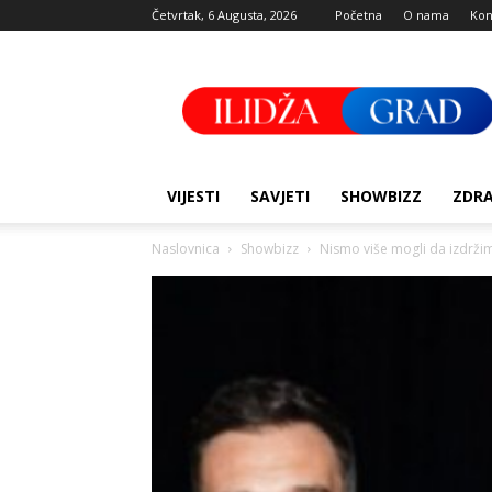
Četvrtak, 6 Augusta, 2026
Početna
O nama
Kon
Ilidza
Grad
VIJESTI
SAVJETI
SHOWBIZZ
ZDRA
Naslovnica
Showbizz
Nismo više mogli da izdržim