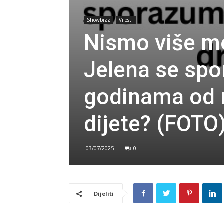
Showbizz
Vijesti
Nismo više mo
Jelena se spo
godinama od n
dijete? (FOTO
03/07/2025
0
Dijeliti