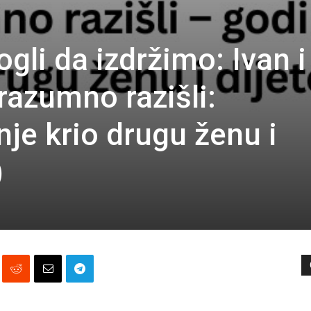
gli da izdržimo: Ivan i
razumno razišli:
je krio drugu ženu i
)