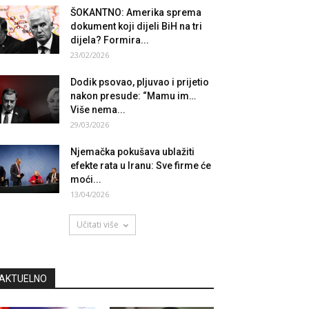
ŠOKANTNO: Amerika sprema
dokument koji dijeli BiH na tri
dijela? Formira...
23/02/2026
Dodik psovao, pljuvao i prijetio
nakon presude: “Mamu im…
Više nema...
29/03/2026
Njemačka pokušava ublažiti
efekte rata u Iranu: Sve firme će
moći...
13/04/2026
Učitati više
AKTUELNO