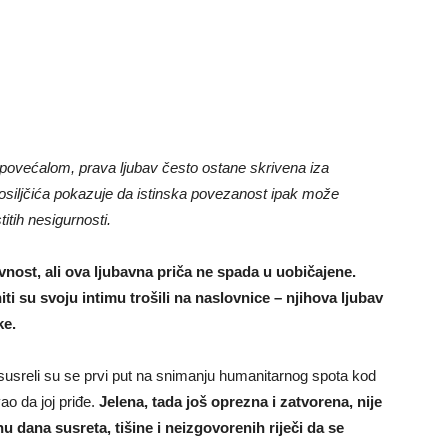
d povećalom, prava ljubav često ostane skrivena iza
Bosiljčića pokazuje da istinska povezanost ipak može
titih nesigurnosti.
vnost, ali ova ljubavna priča ne spada u uobičajene.
niti su svoju intimu trošili na naslovnice – njihova ljubav
ke.
– susreli su se prvi put na snimanju humanitarnog spota kod
ao da joj priđe.
Jelena, tada još oprezna i zatvorena, nije
u dana susreta, tišine i neizgovorenih riječi da se