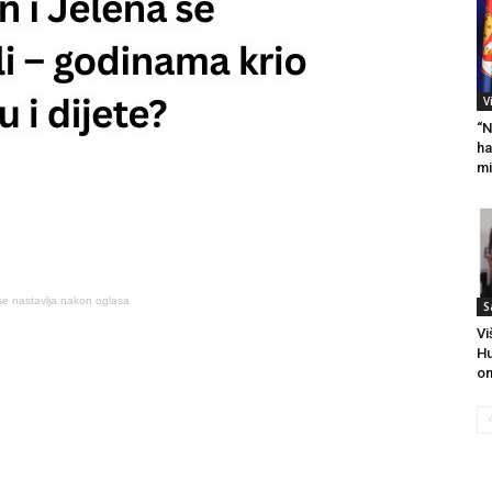
V
“N
ha
mi
se nastavlja nakon oglasa
S
Vi
Hu
on