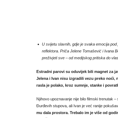
U svijetu slavnih, gdje je svaka emocija po
reflektora. Priča Jelene Tomašević i Ivana 
preživjeti sve – od medijskog pritiska do vlas
Estradni parovi su oduvijek bili magnet za ja
Jelena i Ivan nisu izgradili vezu preko noći, 
rasla je polako, kroz sumnje, stanke i povrat
Njihovo upoznavanje nije bilo filmski trenutak 
Đurđevih stupova, ali Ivan je već ranije pokušav
mu dala prostora. Trebalo im je više od godin