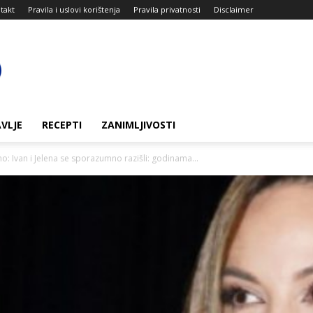
takt
Pravila i uslovi korištenja
Pravila privatnosti
Disclaimer
VLJE
RECEPTI
ZANIMLJIVOSTI
o: Ivan i Jelena se sporazumno razišli: godinama...