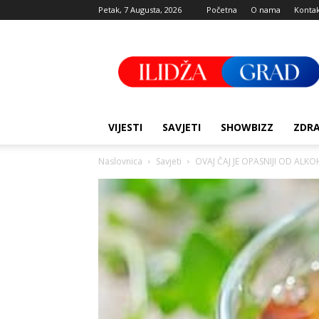
Petak, 7 Augusta, 2026
Početna
O nama
Konta
Ilidza
Grad
VIJESTI
SAVJETI
SHOWBIZZ
ZDRA
Naslovnica
Savjeti
OVAJ ČAJ JE OPASNIJI OD ALKO