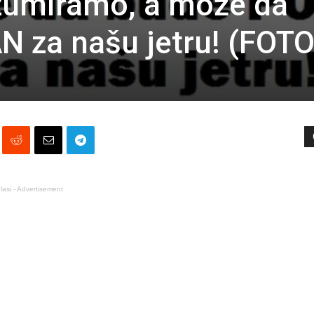
zumiramo, a može da
 za našu jetru! (FOTO
lasi - Advertisement