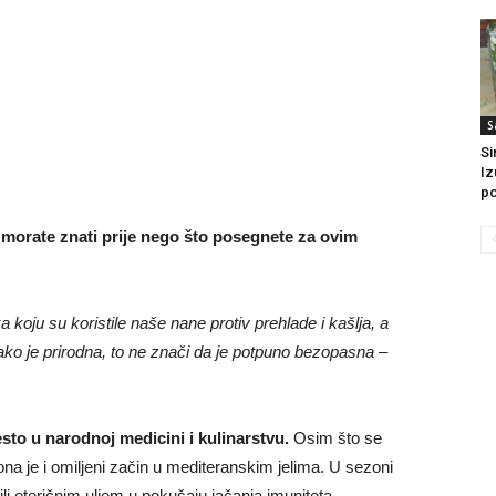
S
Si
Iz
po
to morate znati prije nego što posegnete za ovim
koju su koristile naše nane protiv prehlade i kašlja, a
 iako je prirodna, to ne znači da je potpuno bezopasna –
to u narodnoj medicini i kulinarstvu.
Osim što se
, ona je i omiljeni začin u mediteranskim jelima. U sezoni
li eteričnim uljem u pokušaju jačanja imuniteta.