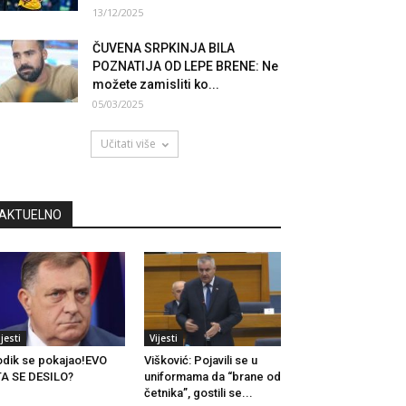
13/12/2025
ČUVENA SRPKINJA BILA
POZNATIJA OD LEPE BRENE: Ne
možete zamisliti ko...
05/03/2025
Učitati više
AKTUELNO
ijesti
Vijesti
dik se pokajao!EVO
Višković: Pojavili se u
A SE DESILO?
uniformama da “brane od
četnika”, gostili se...