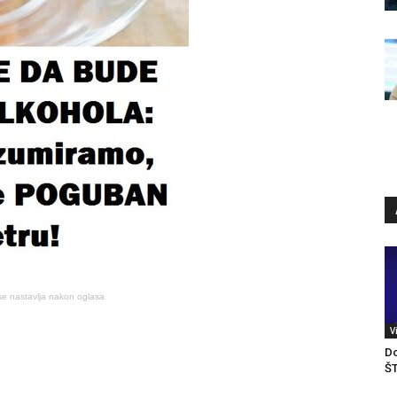
se nastavlja nakon oglasa
V
Do
ŠT