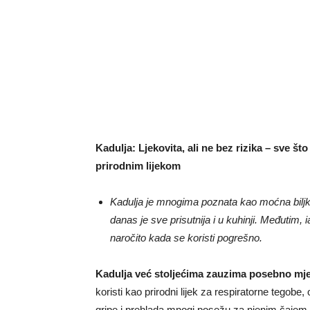
Kadulja: Ljekovita, ali ne bez rizika – sve š
prirodnim lijekom
Kadulja je mnogima poznata kao moćna biljka 
danas je sve prisutnija i u kuhinji. Međutim,
naročito kada se koristi pogrešno.
Kadulja već stoljećima zauzima posebno mjes
koristi kao prirodni lijek za respiratorne tegobe
gripe i prehlada mnogi posežu za njenim čajem i