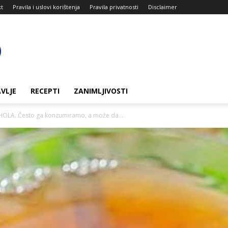
kt
Pravila i uslovi korištenja
Pravila privatnosti
Disclaimer
VLJE
RECEPTI
ZANIMLJIVOSTI
HOLA. Često ga konzumiramo, a može da...