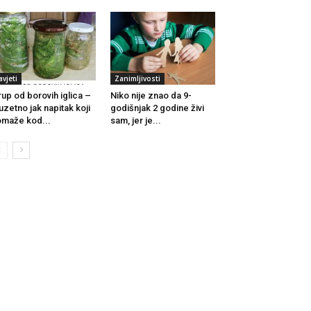
avjeti
Zanimljivosti
rup od borovih iglica –
Niko nije znao da 9-
uzetno jak napitak koji
godišnjak 2 godine živi
maže kod...
sam, jer je...