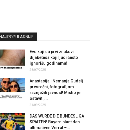
NAJPOPULARNIJE
Evo koji su prvi znakovi
dijabetesa koji ljudi često
ignorišu godinama!
26/07/2025
Anastasija i Nemanja Gudelj
presrećni, fotografijom
raznježili javnost! Mislio je
ostaviti,...
21/09/2025
DAS WÜRDE DIE BUNDESLIGA
SPALTEN! Bayern plant den
ultimativen Verrat –...