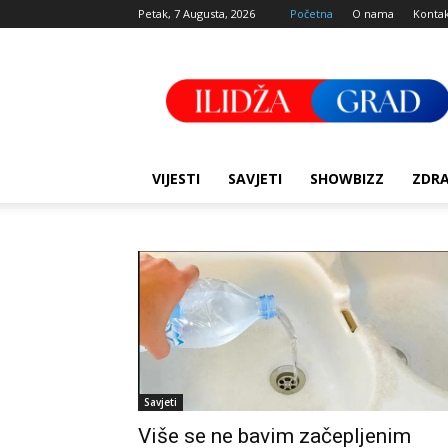
Petak, 7 Augusta, 2026
Početna
O nama
Konta
Ilidza
Grad
VIJESTI
SAVJETI
SHOWBIZZ
ZDRA
Savjeti
Više se ne bavim začepljenim