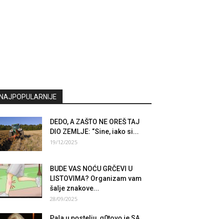
NAJPOPULARNIJE
DEDO, A ZAŠTO NE OREŠ TAJ
DIO ZEMLJE: “Sine, iako si...
19/12/2025
BUDE VAS NOĆU GRČEVI U
LISTOVIMA? Organizam vam
šalje znakove...
28/09/2025
Pala u postelju, g0tovo je SA