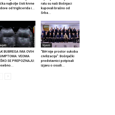
ćka najbolje čisti krvne
ratu su naši Bošnjaci
dove od triglicerida i...
kupovali brašno od
Srba...
avjeti
Vijesti
AK BUBREGA IMA OVIH
“BiH nije prostor sukoba
 SIMPTOMA: VEOMA
civilizacija”: Bošnjački
EŠKO SE PREPOZNAJU:
predstavnici potpisali
sebno...
izjavu o osudi...