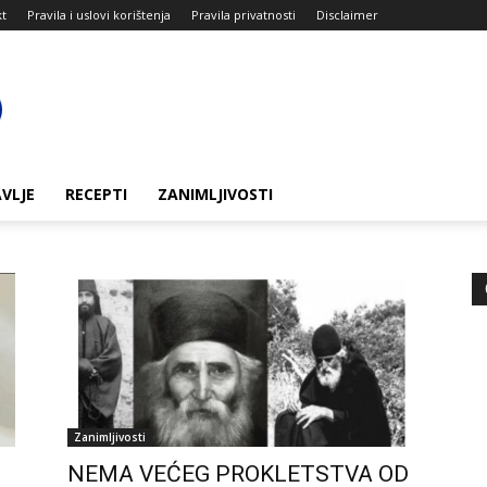
kt
Pravila i uslovi korištenja
Pravila privatnosti
Disclaimer
VLJE
RECEPTI
ZANIMLJIVOSTI
Zanimljivosti
NEMA VEĆEG PROKLETSTVA OD