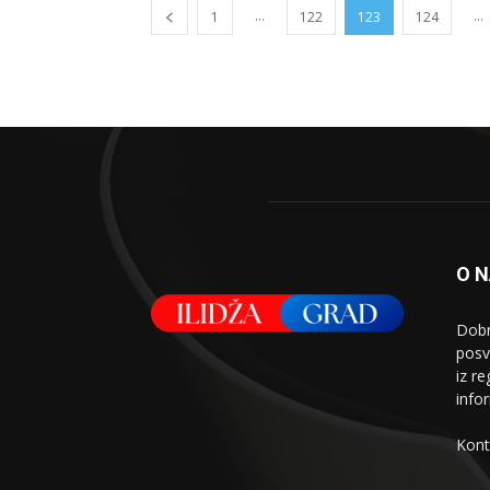
...
...
1
122
123
124
O 
Dobr
posv
iz re
info
Kont