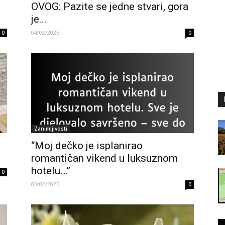
OVOG: Pazite se jedne stvari, gora
je...
04/02/2025
0
0
Zanimljivosti
“Moj dečko je isplanirao
romantičan vikend u luksuznom
hotelu…”
0
03/02/2025
0