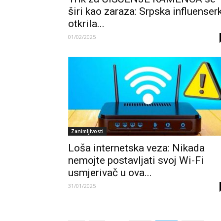
širi kao zaraza: Srpska influenser
otkrila...
01/02/2025
Zanimljivosti
Loša internetska veza: Nikada
nemojte postavljati svoj Wi-Fi
usmjerivač u ova...
31/01/2025