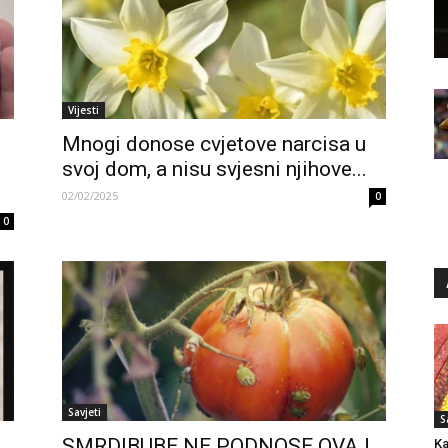
Vijesti
Mnogi donose cvjetove narcisa u
svoj dom, a nisu svjesni njihove...
02/02/2025
0
0
Savjeti
S
SMRDIBUBE NE PODNOSE OVAJ
Ka