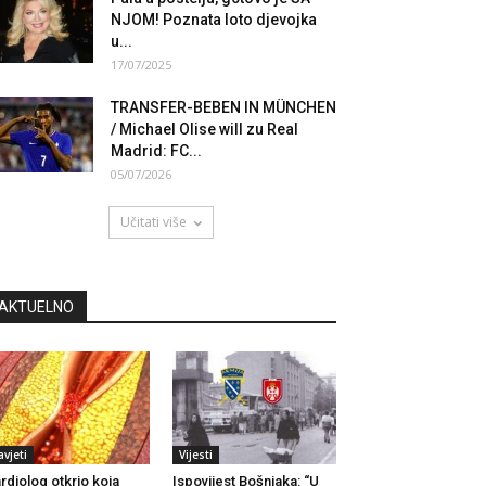
NJOM! Poznata loto djevojka
u...
17/07/2025
TRANSFER-BEBEN IN MÜNCHEN
/ Michael Olise will zu Real
Madrid: FC...
05/07/2026
Učitati više
AKTUELNO
avjeti
Vijesti
rdiolog otkrio koja
Ispovijest Bošnjaka: “U