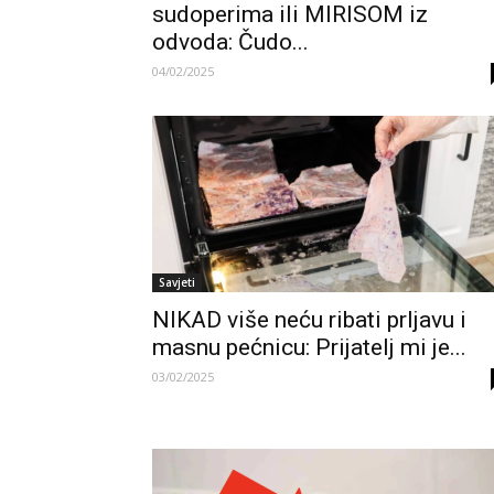
sudoperima ili MIRISOM iz
odvoda: Čudo...
04/02/2025
Savjeti
NIKAD više neću ribati prljavu i
masnu pećnicu: Prijatelj mi je...
03/02/2025