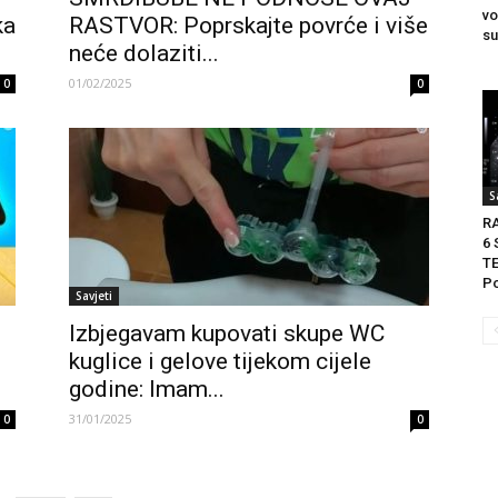
vo
ka
RASTVOR: Poprskajte povrće i više
su
neće dolaziti...
01/02/2025
0
0
S
R
6
T
Po
Savjeti
Izbjegavam kupovati skupe WC
kuglice i gelove tijekom cijele
godine: Imam...
31/01/2025
0
0