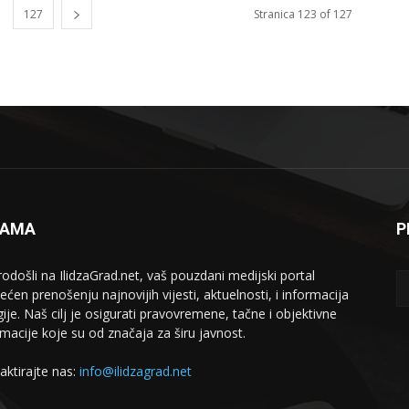
127
Stranica 123 of 127
NAMA
P
odošli na IlidzaGrad.net, vaš pouzdani medijski portal
ećen prenošenju najnovijih vijesti, aktuelnosti, i informacija
gije. Naš cilj je osigurati pravovremene, tačne i objektivne
rmacije koje su od značaja za širu javnost.
aktirajte nas:
info@ilidzagrad.net