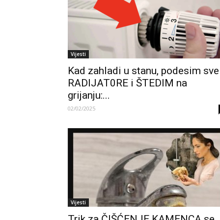
Vijesti
Kad zahladi u stanu, podesim sve
RADIJAT0RE i ŠTEDIM na
grijanju:...
02/02/2025
Vijesti
Trik za ČIŠĆENJE KAMENCA se