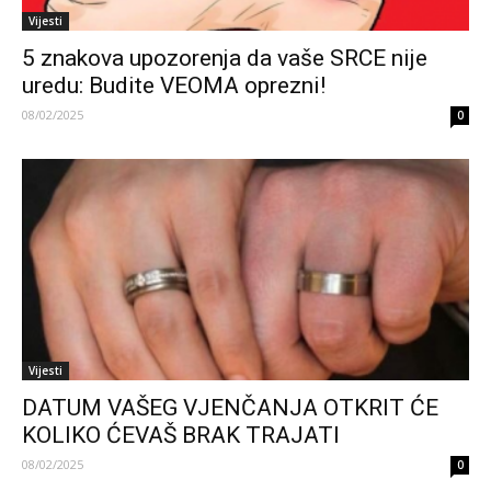
Vijesti
5 znakova upozorenja da vaše SRCE nije
uredu: Budite VEOMA oprezni!
08/02/2025
0
Vijesti
DATUM VAŠEG VJENČANJA OTKRIT ĆE
KOLIKO ĆEVAŠ BRAK TRAJATI
08/02/2025
0