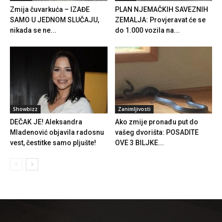
Zmija čuvarkuća – IZAĐE
PLAN NJEMAČKIH SAVEZNIH
SAMO U JEDNOM SLUČAJU,
ZEMALJA: Provjeravat će se
nikada se ne...
do 1.000 vozila na...
Showbizz
Zanimljivosti
DEČAK JE! Aleksandra
Ako zmije pronađu put do
Mladenović objavila radosnu
vašeg dvorišta: POSADITE
vest, čestitke samo pljušte!
OVE 3 BILJKE...