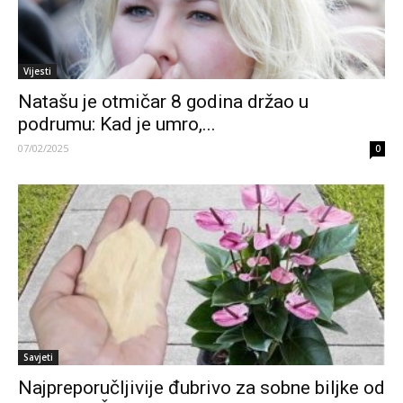
Vijesti
Natašu je otmičar 8 godina držao u
podrumu: Kad je umro,...
07/02/2025
0
Savjeti
Najpreporučljivije đubrivo za sobne biljke od