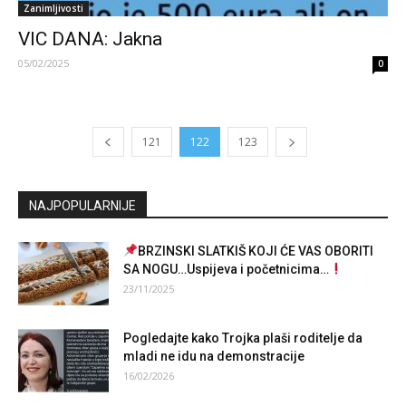
Zanimljivosti
VIC DANA: Jakna
05/02/2025
0
121
122
123
NAJPOPULARNIJE
BRZINSKI SLATKIŠ KOJI ĆE VAS OBORITI
SA NOGU…Uspijeva i početnicima…
23/11/2025
Pogledajte kako Trojka plaši roditelje da
mladi ne idu na demonstracije
16/02/2026