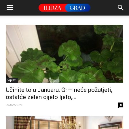
Vijesti
Učinite to u Januaru: Grm neće požutjeti,
ostatće zelen cijelo ljeto,...
09/02/2025
0