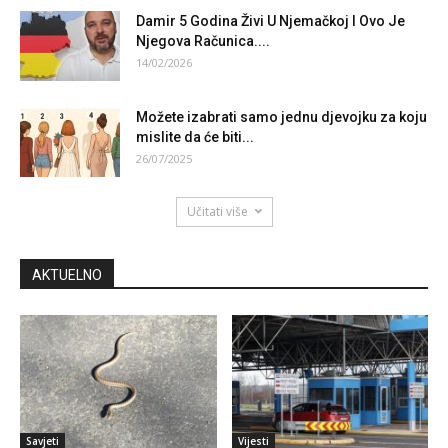
Damir 5 Godina Živi U Njemačkoj I Ovo Je
Njegova Računica....
14/02/2026
Možete izabrati samo jednu djevojku za koju
mislite da će biti...
26/07/2025
Učitati više
AKTUELNO
Savjeti
Vijesti