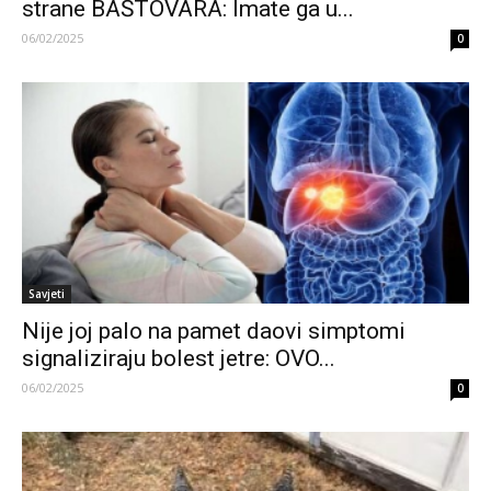
strane BAŠTOVARA: Imate ga u...
06/02/2025
0
Savjeti
Nije joj palo na pamet daovi simptomi
signaliziraju bolest jetre: OVO...
06/02/2025
0