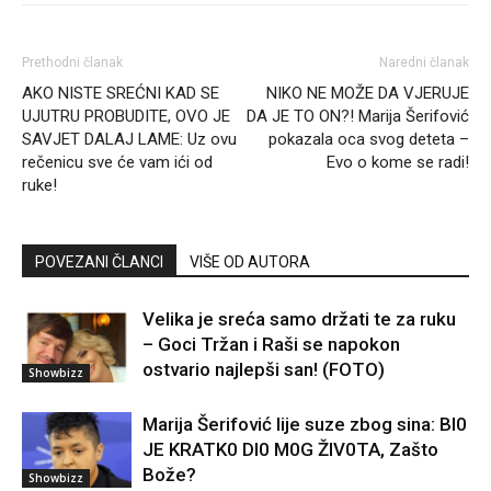
Prethodni članak
Naredni članak
AKO NISTE SREĆNI KAD SE
NIKO NE MOŽE DA VJERUJE
UJUTRU PROBUDITE, OVO JE
DA JE TO ON?! Marija Šerifović
SAVJET DALAJ LAME: Uz ovu
pokazala oca svog deteta –
rečenicu sve će vam ići od
Evo o kome se radi!
ruke!
POVEZANI ČLANCI
VIŠE OD AUTORA
Velika je sreća samo držati te za ruku
– Goci Tržan i Raši se napokon
ostvario najlepši san! (FOTO)
Showbizz
Marija Šerifović lije suze zbog sina: Bl0
JE KRATK0 DI0 M0G ŽIV0TA, Zašto
Bože?
Showbizz