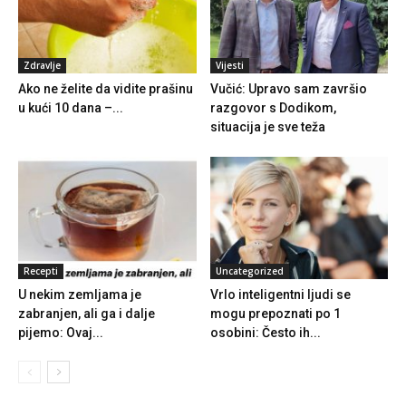
Zdravlje
Vijesti
Ako ne želite da vidite prašinu
Vučić: Upravo sam završio
u kući 10 dana –...
razgovor s Dodikom,
situacija je sve teža
Recepti
Uncategorized
U nekim zemljama je
Vrlo inteligentni ljudi se
zabranjen, ali ga i dalje
mogu prepoznati po 1
pijemo: Ovaj...
osobini: Često ih...