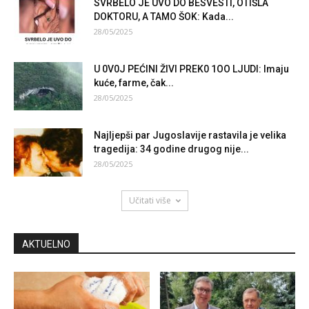
SVRBELO JE UVO DO BESVESTI, OTIŠLA
DOKTORU, A TAMO ŠOK: Kada...
28/05/2025
U 0V0J PEĆINI ŽIVI PREK0 1OO LJUDI: Imaju
kuće, farme, čak...
28/05/2025
Najljepši par Jugoslavije rastavila je velika
tragedija: 34 godine drugog nije...
28/05/2025
Učitati više
AKTUELNO