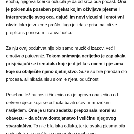
epohu, njegova kćerka odlučila je da od srca oda počast.
Ona
je pokrenula poseban projekat kojim oživljava pjesme i
interpretacije svog oca, dajući im novi vizuelni i emotivni
okvir.
Iako je vrijeme prošlo, tuga je i dalje prisutna, ali se
prepliće s ponosom i zahvalnošću.
Za nju ovaj poduhvat nije bio samo muzički izazov, već i
emotivno putovanje.
Tokom snimanja nerijetko je zaplakala,
prisjećajući se trenutaka koje je dijelila s ocem i pjesama
koje su obilježile njeno djetinjstvo.
Suze su bile prirodan dio
procesa, ali nikada nisu slomile njenu odlučnost.
Posebnu težinu nosi i činjenica da je upravo ona jedina od
četvero djece koja se odlučila baviti očevim muzičkim
nasljeđem.
Ona je u tom zadatku prepoznala moralnu
obavezu – da očuva dostojanstvo i veličinu njegovog
stvaralaštva.
To nije bila laka odluka, jer je svaka pjesma bila
podsjetnik na ono što je nepovratno izgubljeno.