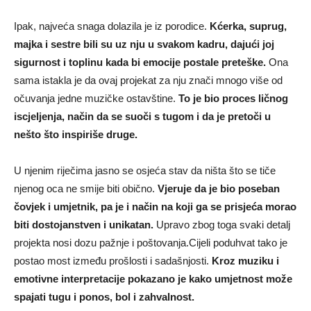
Ipak, najveća snaga dolazila je iz porodice.
Kćerka, suprug,
majka i sestre bili su uz nju u svakom kadru, dajući joj
sigurnost i toplinu kada bi emocije postale preteške.
Ona
sama istakla je da ovaj projekat za nju znači mnogo više od
očuvanja jedne muzičke ostavštine.
To je bio proces ličnog
iscjeljenja, način da se suoči s tugom i da je pretoči u
nešto što inspiriše druge.
U njenim riječima jasno se osjeća stav da ništa što se tiče
njenog oca ne smije biti obično.
Vjeruje da je bio poseban
čovjek i umjetnik, pa je i način na koji ga se prisjeća morao
biti dostojanstven i unikatan.
Upravo zbog toga svaki detalj
projekta nosi dozu pažnje i poštovanja.Cijeli poduhvat tako je
postao most između prošlosti i sadašnjosti.
Kroz muziku i
emotivne interpretacije pokazano je kako umjetnost može
spajati tugu i ponos, bol i zahvalnost.