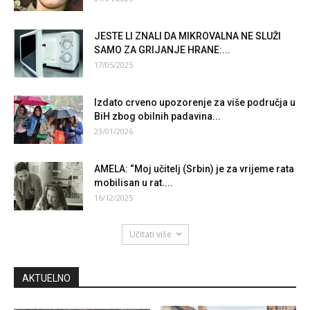
JESTE LI ZNALI DA MIKROVALNA NE SLUŽI
SAMO ZA GRIJANJE HRANE:...
17/05/2025
Izdato crveno upozorenje za više područja u
BiH zbog obilnih padavina...
23/01/2026
AMELA: “Moj učitelj (Srbin) je za vrijeme rata
mobilisan u rat....
16/12/2025
Učitati više
AKTUELNO