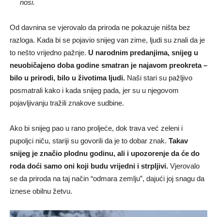
nosi.
Od davnina se vjerovalo da priroda ne pokazuje ništa bez
razloga. Kada bi se pojavio snijeg van zime, ljudi su znali da je
to nešto vrijedno pažnje.
U narodnim predanjima, snijeg u
neuobičajeno doba godine smatran je najavom preokreta –
bilo u prirodi, bilo u životima ljudi.
Naši stari su pažljivo
posmatrali kako i kada snijeg pada, jer su u njegovom
pojavljivanju tražili znakove sudbine.
Ako bi snijeg pao u rano proljeće, dok trava već zeleni i
pupoljci niču, stariji su govorili da je to dobar znak.
Takav
snijeg je značio plodnu godinu, ali i upozorenje da će do
roda doći samo oni koji budu vrijedni i strpljivi.
Vjerovalo
se da priroda na taj način “odmara zemlju”, dajući joj snagu da
iznese obilnu žetvu.