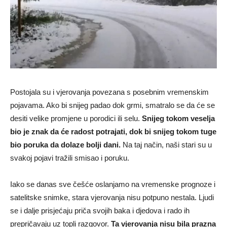
Postojala su i vjerovanja povezana s posebnim vremenskim
pojavama. Ako bi snijeg padao dok grmi, smatralo se da će se
desiti velike promjene u porodici ili selu.
Snijeg tokom veselja
bio je znak da će radost potrajati, dok bi snijeg tokom tuge
bio poruka da dolaze bolji dani.
Na taj način, naši stari su u
svakoj pojavi tražili smisao i poruku.
Iako se danas sve češće oslanjamo na vremenske prognoze i
satelitske snimke, stara vjerovanja nisu potpuno nestala. Ljudi
se i dalje prisjećaju priča svojih baka i djedova i rado ih
prepričavaju uz topli razgovor.
Ta vjerovanja nisu bila prazna