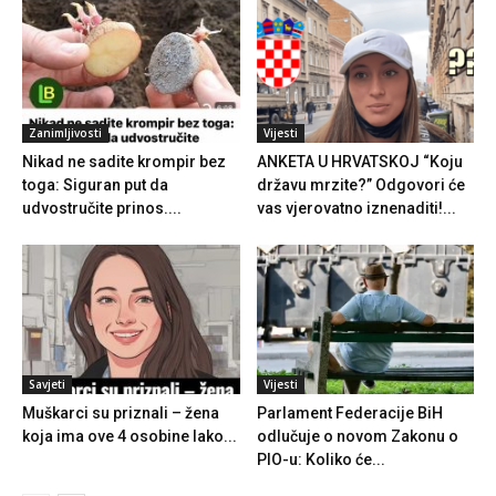
Zanimljivosti
Vijesti
Nikad ne sadite krompir bez
ANKETA U HRVATSKOJ “Koju
toga: Siguran put da
državu mrzite?” Odgovori će
udvostručite prinos....
vas vjerovatno iznenaditi!...
Savjeti
Vijesti
Muškarci su priznali – žena
Parlament Federacije BiH
koja ima ove 4 osobine lako...
odlučuje o novom Zakonu o
PIO-u: Koliko će...