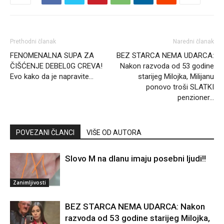
Prethodni članak
Naredni članak
FENOMENALNA SUPA ZA
BEZ STARCA NEMA UDARCA:
ČIŠĆENJE DEBEL0G CREVA!
Nakon razvoda od 53 godine
Evo kako da je napravite…
starijeg Milojka, Milijanu
ponovo troši SLATKI
penzioner…
POVEZANI ČLANCI
VIŠE OD AUTORA
Slovo M na dlanu imaju posebni ljudi!!
Zanimljivosti
BEZ STARCA NEMA UDARCA: Nakon
razvoda od 53 godine starijeg Milojka,