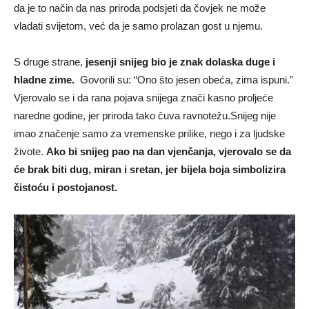
da je to način da nas priroda podsjeti da čovjek ne može
vladati svijetom, već da je samo prolazan gost u njemu.
S druge strane,
jesenji snijeg bio je znak dolaska duge i
hladne zime.
Govorili su: “Ono što jesen obeća, zima ispuni.”
Vjerovalo se i da rana pojava snijega znači kasno proljeće
naredne godine, jer priroda tako čuva ravnotežu.Snijeg nije
imao značenje samo za vremenske prilike, nego i za ljudske
živote.
Ako bi snijeg pao na dan vjenčanja, vjerovalo se da
će brak biti dug, miran i sretan, jer bijela boja simbolizira
čistoću i postojanost.