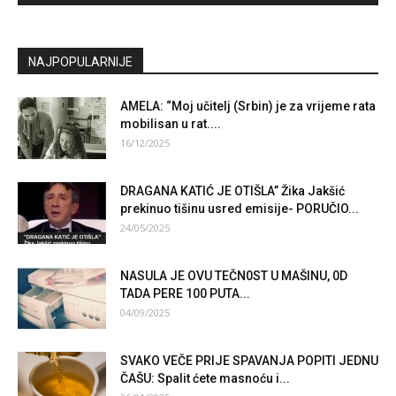
NAJPOPULARNIJE
AMELA: “Moj učitelj (Srbin) je za vrijeme rata
mobilisan u rat....
16/12/2025
DRAGANA KATIĆ JE OTIŠLA” Žika Jakšić
prekinuo tišinu usred emisije- PORUČIO...
24/05/2025
NASULA JE OVU TEČN0ST U MAŠINU, 0D
TADA PERE 100 PUTA...
04/09/2025
SVAKO VEČE PRIJE SPAVANJA POPITI JEDNU
ČAŠU: Spalit ćete masnoću i...