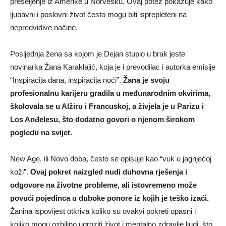
preseljenje iz Amerike u Norvešku. Ovaj potez pokazuje kako
ljubavni i poslovni život često mogu biti isprepleteni na
nepredvidive načine.
Posljednja žena sa kojom je Dejan stupio u brak jeste
novinarka Žana Karaklajić, koja je i prevodilac i autorka emisije
“Inspiracija dana, inspiracija noći”.
Žana je svoju
profesionalnu karijeru gradila u međunarodnim okvirima,
školovala se u Alžiru i Francuskoj, a živjela je u Parizu i
Los Anđelesu, što dodatno govori o njenom širokom
pogledu na svijet.
New Age, ili Novo doba, često se opisuje kao “vuk u jagnjećoj
koži”.
Ovaj pokret naizgled nudi duhovna rješenja i
odgovore na životne probleme, ali istovremeno može
povući pojedinca u duboke ponore iz kojih je teško izaći.
Žanina ispovijest otkriva koliko su ovakvi pokreti opasni i
koliko mogu ozbiljno ugroziti život i mentalno zdravlje ljudi, što