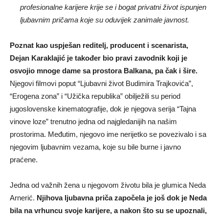
profesionalne karijere krije se i bogat privatni život ispunjen
ljubavnim pričama koje su oduvijek zanimale javnost.
Poznat kao uspješan reditelj, producent i scenarista,
Dejan Karaklajić je također bio pravi zavodnik koji je
osvojio mnoge dame sa prostora Balkana, pa čak i šire.
Njegovi filmovi poput “Ljubavni život Budimira Trajkovića”,
“Erogena zona” i “Užička republika” obilježili su period
jugoslovenske kinematografije, dok je njegova serija “Tajna
vinove loze” trenutno jedna od najgledanijih na našim
prostorima. Međutim, njegovo ime nerijetko se povezivalo i sa
njegovim ljubavnim vezama, koje su bile burne i javno
praćene.
Jedna od važnih žena u njegovom životu bila je glumica Neda
Arnerić.
Njihova ljubavna priča započela je još dok je Neda
bila na vrhuncu svoje karijere, a nakon što su se upoznali,