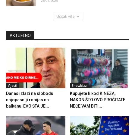
26/01/2025
Učitati više
AKTUELNO
Vijesti
Showbizz
Danas izlazi na slobodu
Kupujete li kod KINEZA,
najopasniji robijas na
NAKON ŠTO OVO PROČITATE
balkanu, EVO ŠTA JE...
NEĆE VAM BITI...