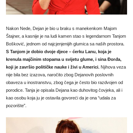
Nakon Nede, Dejan je bio u braku s manekenkom Majom
Štajner, a kasnije je na ludi kamen stao s legendarnom Tanjom
Bošković, jednom od najcjenjenijih glumica sa naših prostora.
S Tanjom je dobio dvoje djece – ćerku Lanu, koja je
krenula majčinim stopama u svijetu glume, i sina Đorđa,
koji je završio političke nauke i živi u Americi.
Njihova veza
nije bila bez izazova, naročito zbog Dejanovih poslovnih
obaveza u inostranstvu, zbog čega je često bio razdvojen od
porodice. Tanja je opisala Dejana kao duhovitog čovjeka, ali i
kao osobu koja ju je ostavila govoreći da je ona “udala za
pozorište”.