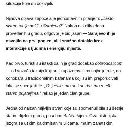
situacije koje su doživjeli.
Njihova objava započela je jednostavnim pitanjem:
„Zašto
nismo ranije došli u Sarajevo?“
Nakon nekoliko dana
provedenih u gradu, odgovor je bio jasan —
Sarajevo ih je
osvojilo na prvi pogled, ali i snažno dotaklo kroz
interakcije s ljudima i energiju mjesta.
Kao prvo, turisti su istakli da ih je grad dočekao
dobrodošlicom
— od vozača taksija koji su ih upozoravali na najbolje rute, do
konobara u tradicionalnim kafanama koji su im preporučivali
lokalne specijalitete.
„Osjećali smo se kao da smo među
starim prijateljima,“
rekao je jedan član grupe.
Jedna od najzanimljivijih stvari koje su spomenuli bile su šetnje
starim dijelom grada, posebno Baščaršijom. Ova historijska
jezgra sa uskim kaldrmisanim ulicama, malim zanatskim