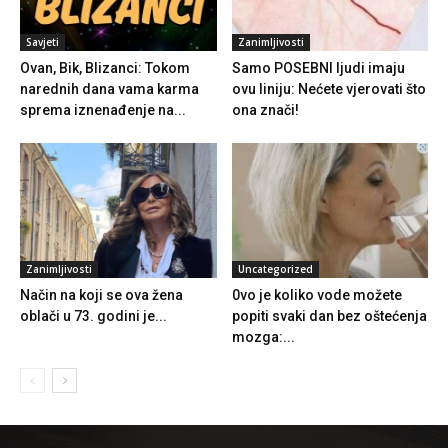
Savjeti
Zanimljivosti
Ovan, Bik, Blizanci: Tokom
Samo POSEBNI ljudi imaju
narednih dana vama karma
ovu liniju: Nećete vjerovati što
sprema iznenađenje na...
ona znači!
Zanimljivosti
Uncategorized
Način na koji se ova žena
0vo je koliko vode možete
oblači u 73. godini je...
popiti svaki dan bez oštećenja
mozga:...