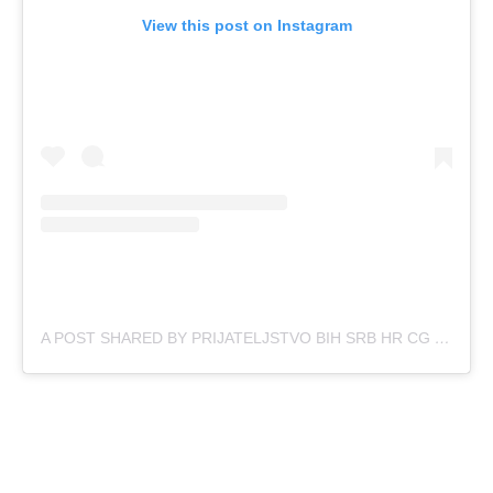
View this post on Instagram
A POST SHARED BY PRIJATELJSTVO BIH SRB HR CG (@OFFICIAL.BIH.SRB.HR.CG)