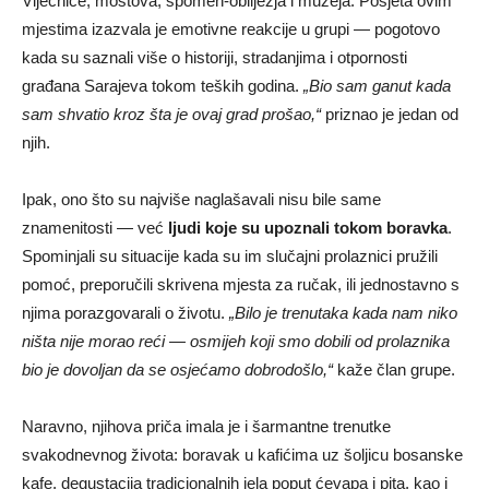
Vijećnice, mostova, spomen-obilježja i muzeja. Posjeta ovim
mjestima izazvala je emotivne reakcije u grupi — pogotovo
kada su saznali više o historiji, stradanjima i otpornosti
građana Sarajeva tokom teških godina.
„Bio sam ganut kada
sam shvatio kroz šta je ovaj grad prošao,“
priznao je jedan od
njih.
Ipak, ono što su najviše naglašavali nisu bile same
znamenitosti — već
ljudi koje su upoznali tokom boravka
.
Spominjali su situacije kada su im slučajni prolaznici pružili
pomoć, preporučili skrivena mjesta za ručak, ili jednostavno s
njima porazgovarali o životu.
„Bilo je trenutaka kada nam niko
ništa nije morao reći — osmijeh koji smo dobili od prolaznika
bio je dovoljan da se osjećamo dobrodošlo,“
kaže član grupe.
Naravno, njihova priča imala je i šarmantne trenutke
svakodnevnog života: boravak u kafićima uz šoljicu bosanske
kafe, degustacija tradicionalnih jela poput ćevapa i pita, kao i