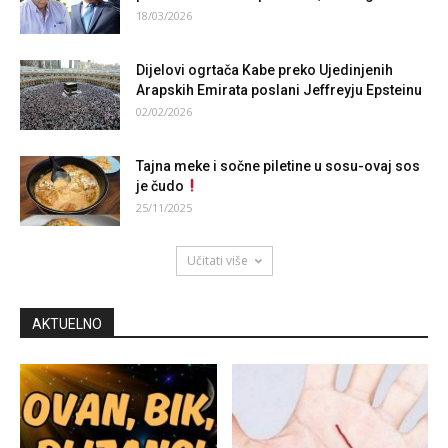
18/03/2026
Dijelovi ogrtača Kabe preko Ujedinjenih
Arapskih Emirata poslani Jeffreyju Epsteinu
02/02/2026
Tajna meke i sočne piletine u sosu-ovaj sos
je čudo
25/11/2025
Učitati više
AKTUELNO