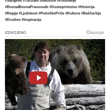
#Sarajevo #Turizam #Iskustvo #Putovanje
#BosnaIBosnaPravosuđe #Gostoprimstvo #Historija
#Regija #Ljudskost #PutničkePriče #Kultura #Baščaršija
#Društvo #Inspiracija