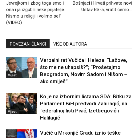
Jevrejkom i zbog toga smo i
Bošnjaci i Hrvati prihvate novi
ona i ja izgubili neke prijatelje.
Ustav RS-a, vratit ćemo…
Nismo u religiji i volimo se!”
(VIDEO)
POVEZANI ČLANCI
VIŠE OD AUTORA
Verbalni rat Vučića i Heleza: “Lažove,
što me ne uhapsiš?”; “Prošetajmo
Beogradom, Novim Sadom i Nišom –
Vijesti
ako smiješ”
Ko je na izbornim listama SDA: Bitku za
Parlament BiH predvodi Zahiragić, na
federalnoj listi Pivić, Izetbegović i
Vijesti
Halilagić
Vučić u Mrkonjić Gradu iznio teške