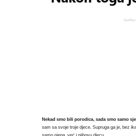
Sadržaj 
Nekad smo bili porodica, sada smo samo sje
sam sa svoje troje djece. Supruga ga je, bez ik
samo njega, već i njihovu djecu.