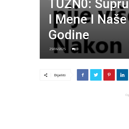
TUŽN0: Suprug
I Mene I Naše 
Godine
25/06/2025
0
Dijeliti
Og