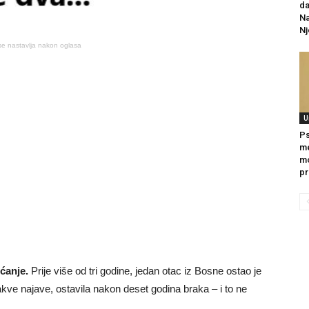
da
Na
Nj
se nastavlja nakon oglasa
U
Ps
me
m
pr
ćanje.
Prije više od tri godine, jedan otac iz Bosne ostao je
akve najave, ostavila nakon deset godina braka – i to ne