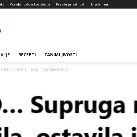
akt
Pravila i uslovi korištenja
Pravila privatnosti
Disclaimer
VLJE
RECEPTI
ZANIMLJIVOSTI
tavila I Mene I Naše Troje Djece Prije...