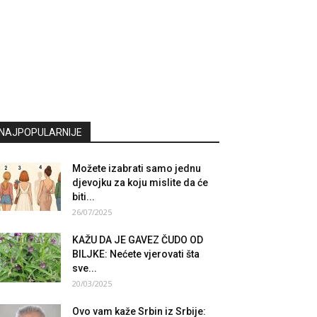
NAJPOPULARNIJE
Možete izabrati samo jednu
djevojku za koju mislite da će
biti...
26/07/2025
KAŽU DA JE GAVEZ ČUDO OD
BILJKE: Nećete vjerovati šta
sve...
20/03/2025
Ovo vam kaže Srbin iz Srbije: