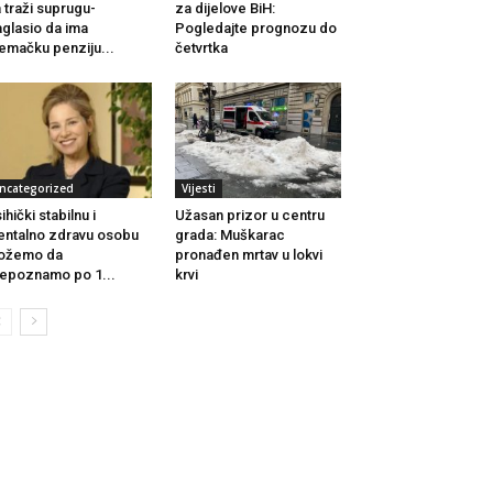
 traži suprugu-
za dijelove BiH:
glasio da ima
Pogledajte prognozu do
emačku penziju...
četvrtka
ncategorized
Vijesti
ihički stabilnu i
Užasan prizor u centru
ntalno zdravu osobu
grada: Muškarac
ožemo da
pronađen mrtav u lokvi
epoznamo po 1...
krvi