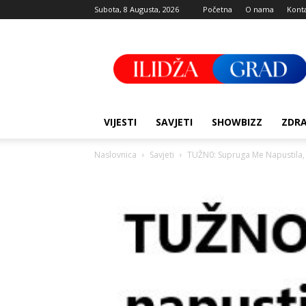
Subota, 8 Augusta, 2026
Početna
O nama
Kont
Ilidza
Grad
VIJESTI
SAVJETI
SHOWBIZZ
ZDRA
Naslovnica
Savjeti
TUŽN0: Supruga Me Napustila, Os