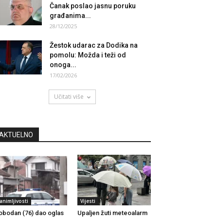
Čanak poslao jasnu poruku
građanima...
28/12/2025
Žestok udarac za Dodika na
pomolu: Možda i teži od
onoga...
17/02/2026
Učitati više
AKTUELNO
animljivosti
Vijesti
obodan (76) dao oglas
Upaljen žuti meteoalarm