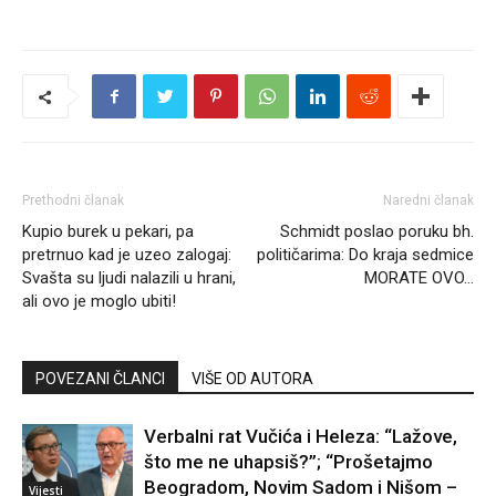
Prethodni članak
Naredni članak
Kupio burek u pekari, pa
Schmidt poslao poruku bh.
pretrnuo kad je uzeo zalogaj:
političarima: Do kraja sedmice
Svašta su ljudi nalazili u hrani,
MORATE OVO…
ali ovo je moglo ubiti!
POVEZANI ČLANCI
VIŠE OD AUTORA
Verbalni rat Vučića i Heleza: “Lažove,
što me ne uhapsiš?”; “Prošetajmo
Beogradom, Novim Sadom i Nišom –
Vijesti