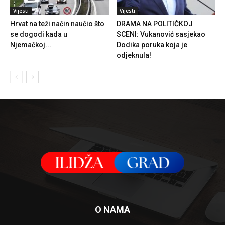
Vijesti
Vijesti
Hrvat na teži način naučio što
DRAMA NA POLITIČKOJ
se dogodi kada u
SCENI: Vukanović sasjekao
Njemačkoj...
Dodika poruka koja je
odjeknula!
O NAMA