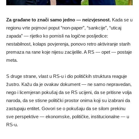
Za građane to znači samo jedno — neizvjesnost.
Kada se u
regionu vrte pojmovi poput “non-paper”, “sankcije”, “uticaj
zapada” — rijetko ko pomisli na logične posljedice:
nestabilnost, kolaps povjerenja, ponovo retro aktiviranje starih
premaza na rane koje nijesu zacijelile. A RS — opet — postaje
meta.
S druge strane, vlast u RS-u i dio političkih struktura reaguje
žustro. Kažu da je ovakav dokument — ne samo nepravedan,
nego i licemjeran pokušaj da se RS ucijeni, da se pritisne volja
naroda, da se stisne politički prostor onima koji su izabrani da
zastupaju entitet. Govori se o pokušaju da se silom prekinu
sve perspektive — ekonomske, političke, institucionalne — u
RS-u.