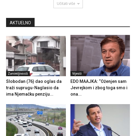
Učitati više
AKTUELNO
Zanimljivosti
Vijesti
Slobodan (76) dao oglas da
EDO MAAJKA: “Oženjen sam
traži suprugu-Naglasio da
Jevrejkom i zbog toga smo i
ima Njemačku penziju...
ona...