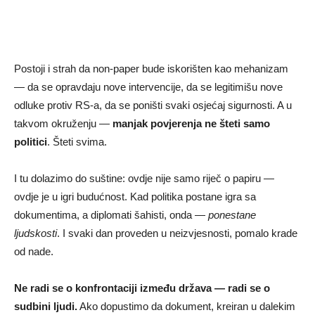
Postoji i strah da non-paper bude iskorišten kao mehanizam
— da se opravdaju nove intervencije, da se legitimišu nove
odluke protiv RS-a, da se poništi svaki osjećaj sigurnosti. A u
takvom okruženju —
manjak povjerenja ne šteti samo
politici
. Šteti svima.
I tu dolazimo do suštine: ovdje nije samo riječ o papiru —
ovdje je u igri budućnost. Kad politika postane igra sa
dokumentima, a diplomati šahisti, onda —
ponestane
ljudskosti
. I svaki dan proveden u neizvjesnosti, pomalo krade
od nade.
Ne radi se o konfrontaciji između država — radi se o
sudbini ljudi.
Ako dopustimo da dokument, kreiran u dalekim