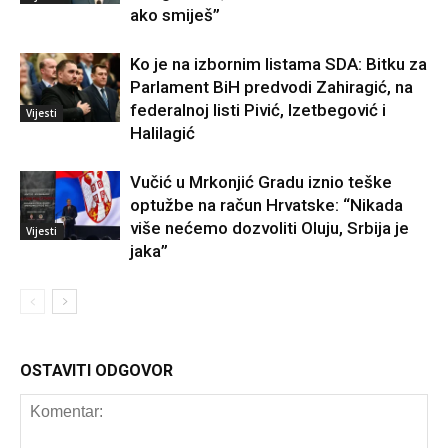
ako smiješ”
Ko je na izbornim listama SDA: Bitku za
Parlament BiH predvodi Zahiragić, na
federalnoj listi Pivić, Izetbegović i
Vijesti
Halilagić
Vučić u Mrkonjić Gradu iznio teške
optužbe na račun Hrvatske: “Nikada
više nećemo dozvoliti Oluju, Srbija je
Vijesti
jaka”
OSTAVITI ODGOVOR