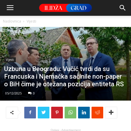
Naslovnica
Vijesti
Vijesti
Uzbuna u Beogradu: Vučić tvrdi da su
Francuska i Njemačka sačinile non-paper
o BiH čime je otežana pozicija entiteta RS
05/12/2025
0
Oglasi - Advertisement