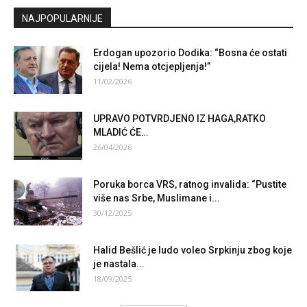
NAJPOPULARNIJE
Erdogan upozorio Dodika: “Bosna će ostati
cijela! Nema otcjepljenja!”
11/02/2026
UPRAVO POTVRDJENO IZ HAGA,RATKO
MLADIĆ ĆE…
26/04/2026
Poruka borca VRS, ratnog invalida: “Pustite
više nas Srbe, Muslimane i...
30/12/2025
Halid Bešlić je ludo voleo Srpkinju zbog koje
je nastala...
18/09/2025