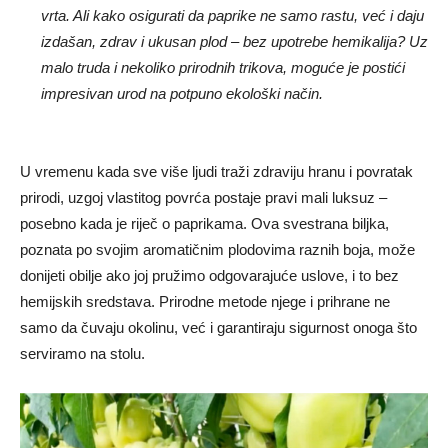
vrta. Ali kako osigurati da paprike ne samo rastu, već i daju
izdašan, zdrav i ukusan plod – bez upotrebe hemikalija? Uz
malo truda i nekoliko prirodnih trikova, moguće je postići
impresivan urod na potpuno ekološki način.
U vremenu kada sve više ljudi traži zdraviju hranu i povratak
prirodi, uzgoj vlastitog povrća postaje pravi mali luksuz –
posebno kada je riječ o paprikama. Ova svestrana biljka,
poznata po svojim aromatičnim plodovima raznih boja, može
donijeti obilje ako joj pružimo odgovarajuće uslove, i to bez
hemijskih sredstava. Prirodne metode njege i prihrane ne
samo da čuvaju okolinu, već i garantiraju sigurnost onoga što
serviramo na stolu.