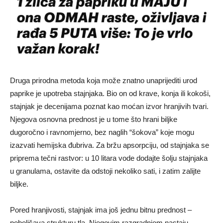
Druga prirodna metoda koja može znatno unaprijediti urod
paprike je upotreba stajnjaka. Bio on od krave, konja ili kokoši,
stajnjak je decenijama poznat kao moćan izvor hranjivih tvari.
Njegova osnovna prednost je u tome što hrani biljke
dugoročno i ravnomjerno, bez naglih “šokova” koje mogu
izazvati hemijska đubriva. Za bržu apsorpciju, od stajnjaka se
priprema tečni rastvor: u 10 litara vode dodajte šolju stajnjaka
u granulama, ostavite da odstoji nekoliko sati, i zatim zalijte
biljke.
Pored hranjivosti, stajnjak ima još jednu bitnu prednost –
poboljšava strukturu tla. Njegovim razgradnjom nastaju