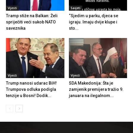
Vijesti
Savjeti
Tramp stiže na Balkan: Želi
“Sjedim u parku, djeca se
spriječiti veći sukob NATO
igraju. Imaju dvije klupe i
saveznika
sto...
Vijesti
Vijesti
Trump nanosi udarac BiH!
SDA Makedonija: Šta je
Trumpova odluka podigla
zamjenik premijera tražio 9.
tenzije u Bosni! Dodik...
januara na ilegalnom...