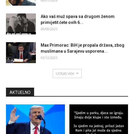
08/01/2026
Ako vaš muž spava sa drugom ženom
primijetit ćete ovih 6...
08/08/2025
Max Primorac: BiH je propala država, zbog
muslimana u Sarajevu usporena...
03/12/2025
Učitati više
AKTUELNO