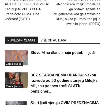
ALU F0LIJU ISP0D KREVETA:
alkoholičara, majku molila da
Kad čujete ZBOG ČEGA –
ga ostavi: Bježala sa
uradit ćete ODMAH još
drugaricama kad ga zatekla na
večeras! (FOTO)
klupi, a kad je umro, tad joj je
sve bilo jasno! (FOTO)
POVEZANI ČLANCI
VIŠE OD AUTORA
Slovo M na dlanu imaju posebni ljudi!!
Zanimljivosti
BEZ STARCA NEMA UDARCA: Nakon
razvoda od 53 godine starijeg Milojka,
Milijanu ponovo troši SLATKI
Zanimljivosti
penzioner…
Stari ljudi vjeruju OVIM PREDZNACIMA: