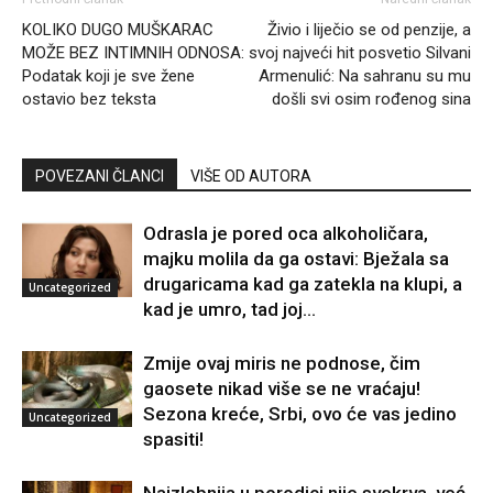
KOLIKO DUGO MUŠKARAC
Živio i liječio se od penzije, a
MOŽE BEZ INTIMNIH ODNOSA:
svoj najveći hit posvetio Silvani
Podatak koji je sve žene
Armenulić: Na sahranu su mu
ostavio bez teksta
došli svi osim rođenog sina
POVEZANI ČLANCI
VIŠE OD AUTORA
Odrasla je pored oca alkoholičara,
majku molila da ga ostavi: Bježala sa
drugaricama kad ga zatekla na klupi, a
Uncategorized
kad je umro, tad joj...
Zmije ovaj miris ne podnose, čim
gaosete nikad više se ne vraćaju!
Sezona kreće, Srbi, ovo će vas jedino
Uncategorized
spasiti!