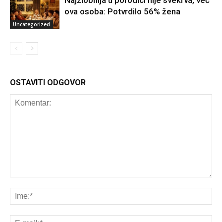
Najzlobnija u porodici nije svekrva, već
ova osoba: Potvrdilo 56% žena
Uncategorized
OSTAVITI ODGOVOR