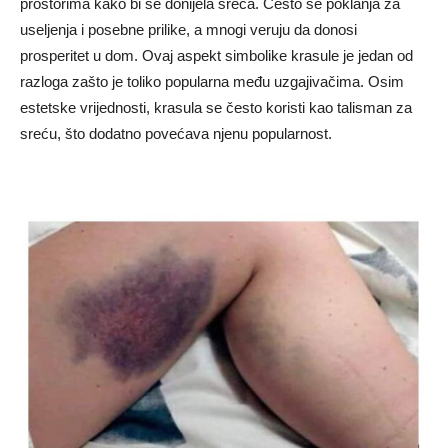
prostorima kako bi se donijela sreća. Često se poklanja za
useljenja i posebne prilike, a mnogi veruju da donosi
prosperitet u dom. Ovaj aspekt simbolike krasule je jedan od
razloga zašto je toliko popularna među uzgajivačima. Osim
estetske vrijednosti, krasula se često koristi kao talisman za
sreću, što dodatno povećava njenu popularnost.