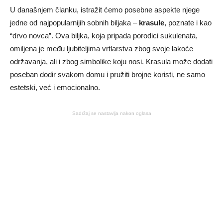
U današnjem članku, istražit ćemo posebne aspekte njege
jedne od najpopularnijih sobnih biljaka –
krasule
, poznate i kao
“drvo novca”. Ova biljka, koja pripada porodici sukulenata,
omiljena je među ljubiteljima vrtlarstva zbog svoje lakoće
održavanja, ali i zbog simbolike koju nosi. Krasula može dodati
poseban dodir svakom domu i pružiti brojne koristi, ne samo
estetski, već i emocionalno.
Sadržaj se nastavlja nakon oglasa