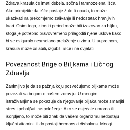
Zdrava krasula će imati debela, sočna i tamnozelena lišća.
Ako primijetite da lišće postaje žuto ili opada, to može
ukazivati na prekomjerno zalivanje ili nedostatak hranljivih
tvari. Osim toga, zimski period može biti izazovan za biljku,
stoga je potrebno pravovremeno prilagoditi njene uslove kako
bi se osiguralo nesmetano prelaženje u zimu. U suprotnom,
krasula može oslabiti, izgubiti lišće i ne cvjetati.
Povezanost Brige o Biljkama i Ličnog
Zdravlja
Zanimljivo je da se pažnja koju posvećujemo biljkama može
povezati sa brigom o našem zdravlju. U mnogim
istraživanjima se pokazuje da njegovanje biljaka može smanjiti
stres i poboljšati raspoloženje. Ako se osjećate umorno ili
iscrpljeno, to može biti znak da vašem organizmu nedostaju
ključni vitamini, ili da postoji hormonski disbalans. Mnogi