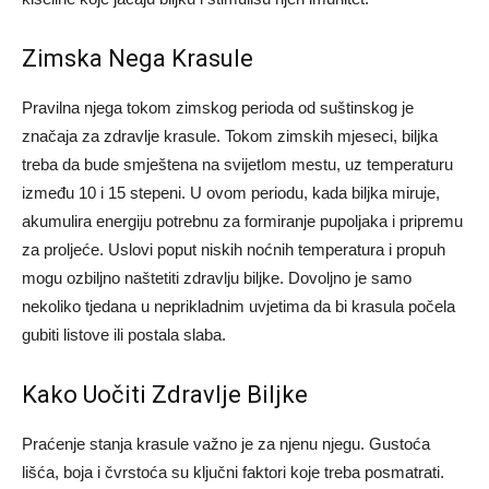
Zimska Nega Krasule
Pravilna njega tokom zimskog perioda od suštinskog je
značaja za zdravlje krasule. Tokom zimskih mjeseci, biljka
treba da bude smještena na svijetlom mestu, uz temperaturu
između 10 i 15 stepeni. U ovom periodu, kada biljka miruje,
akumulira energiju potrebnu za formiranje pupoljaka i pripremu
za proljeće. Uslovi poput niskih noćnih temperatura i propuh
mogu ozbiljno naštetiti zdravlju biljke. Dovoljno je samo
nekoliko tjedana u neprikladnim uvjetima da bi krasula počela
gubiti listove ili postala slaba.
Kako Uočiti Zdravlje Biljke
Praćenje stanja krasule važno je za njenu njegu. Gustoća
lišća, boja i čvrstoća su ključni faktori koje treba posmatrati.