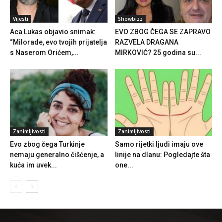
Vijesti
Showbizz
Aca Lukas objavio snimak:
EVO ZBOG ČEGA SE ZAPRAVO
“Milorade, evo tvojih prijatelja
RAZVELA DRAGANA
s Naserom Orićem,...
MIRKOVIĆ? 25 godina su...
Zanimljivosti
Zanimljivosti
Evo zbog čega Turkinje
Samo rijetki ljudi imaju ove
nemaju generalno čišćenje, a
linije na dlanu: Pogledajte šta
kuća im uvek...
one...