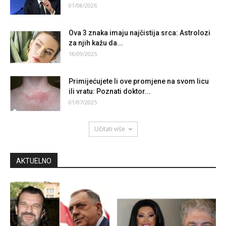
01/08/2026
Ova 3 znaka imaju najčistija srca: Astrolozi
za njih kažu da...
18/09/2025
Primijećujete li ove promjene na svom licu
ili vratu: Poznati doktor...
01/07/2025
Učitati više
AKTUELNO