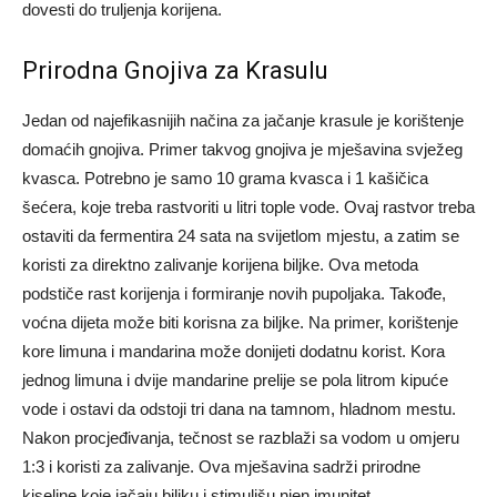
dovesti do truljenja korijena.
Prirodna Gnojiva za Krasulu
Jedan od najefikasnijih načina za jačanje krasule je korištenje
domaćih gnojiva. Primer takvog gnojiva je mješavina svježeg
kvasca. Potrebno je samo 10 grama kvasca i 1 kašičica
šećera, koje treba rastvoriti u litri tople vode. Ovaj rastvor treba
ostaviti da fermentira 24 sata na svijetlom mjestu, a zatim se
koristi za direktno zalivanje korijena biljke. Ova metoda
podstiče rast korijenja i formiranje novih pupoljaka. Takođe,
voćna dijeta može biti korisna za biljke. Na primer, korištenje
kore limuna i mandarina može donijeti dodatnu korist. Kora
jednog limuna i dvije mandarine prelije se pola litrom kipuće
vode i ostavi da odstoji tri dana na tamnom, hladnom mestu.
Nakon procjeđivanja, tečnost se razblaži sa vodom u omjeru
1:3 i koristi za zalivanje. Ova mješavina sadrži prirodne
kiseline koje jačaju biljku i stimulišu njen imunitet.