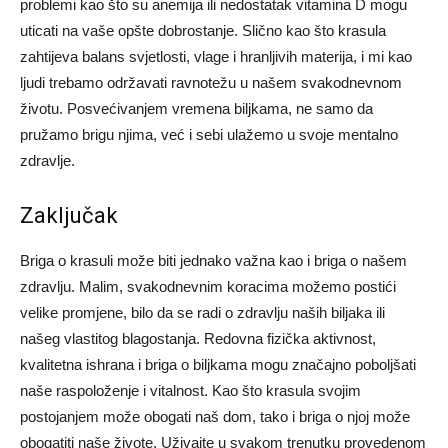
problemi kao što su anemija ili nedostatak vitamina D mogu
uticati na vaše opšte dobrostanje. Slično kao što krasula
zahtijeva balans svjetlosti, vlage i hranljivih materija, i mi kao
ljudi trebamo održavati ravnotežu u našem svakodnevnom
životu. Posvećivanjem vremena biljkama, ne samo da
pružamo brigu njima, već i sebi ulažemo u svoje mentalno
zdravlje.
Zaključak
Briga o krasuli može biti jednako važna kao i briga o našem
zdravlju. Malim, svakodnevnim koracima možemo postići
velike promjene, bilo da se radi o zdravlju naših biljaka ili
našeg vlastitog blagostanja. Redovna fizička aktivnost,
kvalitetna ishrana i briga o biljkama mogu značajno poboljšati
naše raspoloženje i vitalnost. Kao što krasula svojim
postojanjem može obogati naš dom, tako i briga o njoj može
obogatiti naše živote. Uživajte u svakom trenutku provedenom