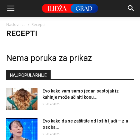
Naslovnica
Recepti
RECEPTI
Nema poruka za prikaz
NAJPOPULARNIJE
Evo kako vam samo jedan sastojak iz
kuhinje može učiniti kosu...
26/07/2025
Evo kako da se zaštitite od loših ljudi – zla
osoba...
26/07/2025