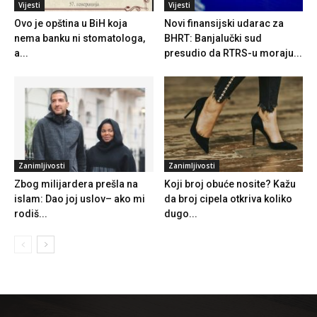
Vijesti
Vijesti
Ovo je opština u BiH koja
Novi finansijski udarac za
nema banku ni stomatologa,
BHRT: Banjalučki sud
a...
presudio da RTRS-u moraju...
Zanimljivosti
Zanimljivosti
Zbog milijardera prešla na
Koji broj obuće nosite? Kažu
islam: Dao joj uslov– ako mi
da broj cipela otkriva koliko
rodiš...
dugo...