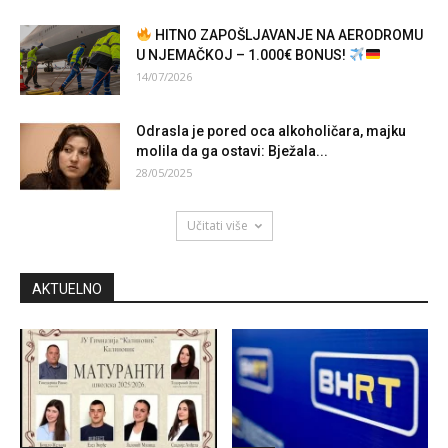
HITNO ZAPOŠLJAVANJE NA AERODROMU
U NJEMAČKOJ – 1.000€ BONUS!
14/07/2026
Odrasla je pored oca alkoholičara, majku
molila da ga ostavi: Bježala...
28/05/2025
Učitati više
AKTUELNO