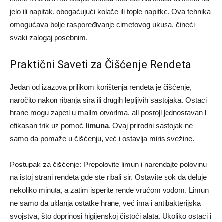
jelo ili napitak, obogaćujući kolače ili tople napitke. Ova tehnika
omogućava bolje raspoređivanje cimetovog ukusa, čineći
svaki zalogaj posebnim.
Praktični Saveti za Čišćenje Rendeta
Jedan od izazova prilikom korištenja rendeta je čišćenje,
naročito nakon ribanja sira ili drugih lepljivih sastojaka. Ostaci
hrane mogu zapeti u malim otvorima, ali postoji jednostavan i
efikasan trik uz pomoć
limuna
. Ovaj prirodni sastojak ne
samo da pomaže u čišćenju, već i ostavlja miris svežine.
Postupak za čišćenje: Prepolovite limun i narendajte polovinu
na istoj strani rendeta gde ste ribali sir. Ostavite sok da deluje
nekoliko minuta, a zatim isperite rende vrućom vodom. Limun
ne samo da uklanja ostatke hrane, već ima i antibakterijska
svojstva, što doprinosi higijenskoj čistoći alata. Ukoliko ostaci i