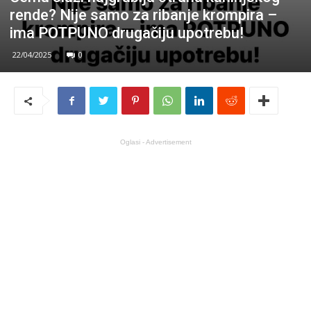
rende? Nije samo za ribanje krompira –
ima POTPUNO drugačiju upotrebu!
22/04/2025
0
Oglasi - Advertisement