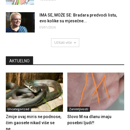
IMA SE, MOŽE SE: Bradara predvodi listu,
evo kolike su mjesečne...
05/01/2026
Učitati više
AKTUELNO
Uncategorized
Zanimljivosti
Zmije ovaj miris ne podnose,
Slovo M na dlanu imaju
čim gaosete nikad više se
posebni ljudi!!
ne...