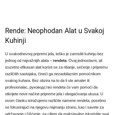
Rende: Neophodan Alat u Svakoj
Kuhinji
U svakodnevnoj pripremi jela, teško je zamisliti kuhinju bez
jednog od najvažnijih alata –
rendeta
. Ovaj jednostavni, ali
izuzetno efikasan alat koristi se za ribanje, sečenje i pripremu
različitih sastojaka, čineći ga nezaobilaznim pomoćnikom
svakog kuhara. Bez obzira na to da li ste amater ili
profesionalac, руководство rendeta će vam pomoći da
otkrijete nove načine pripreme jela i obogaćivanja ukusa. U
ovom članku istražujemo različite namene rendeta, posebno
se fokusirajući na njegovu najmanju stranu, kao i savete za
održavanje i čišćenje, sa ciljem da maksimalno iskoristite ovaj