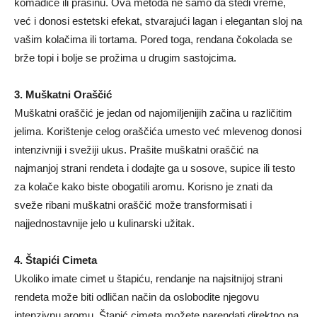
komadiće ili prašinu. Ova metoda ne samo da štedi vreme,
već i donosi estetski efekat, stvarajući lagan i elegantan sloj na
vašim kolačima ili tortama. Pored toga, rendana čokolada se
brže topi i bolje se prožima u drugim sastojcima.
3. Muškatni Oraščić
Muškatni oraščić je jedan od najomiljenijih začina u različitim
jelima. Korištenje celog oraščića umesto već mlevenog donosi
intenzivniji i svežiji ukus. Prašite muškatni oraščić na
najmanjoj strani rendeta i dodajte ga u sosove, supice ili testo
za kolače kako biste obogatili aromu. Korisno je znati da
sveže ribani muškatni oraščić može transformisati i
najjednostavnije jelo u kulinarski užitak.
4. Štapići Cimeta
Ukoliko imate cimet u štapiću, rendanje na najsitnijoj strani
rendeta može biti odličan način da oslobodite njegovu
intenzivnu aromu. Štapić cimeta možete narendati direktno na