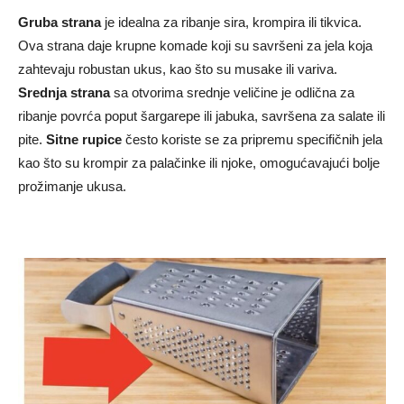
Gruba strana
je idealna za ribanje sira, krompira ili tikvica.
Ova strana daje krupne komade koji su savršeni za jela koja
zahtevaju robustan ukus, kao što su musake ili variva.
Srednja strana
sa otvorima srednje veličine je odlična za
ribanje povrća poput šargarepe ili jabuka, savršena za salate ili
pite.
Sitne rupice
često koriste se za pripremu specifičnih jela
kao što su krompir za palačinke ili njoke, omogućavajući bolje
prožimanje ukusa.