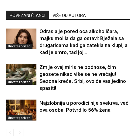
POVEZANI ČLANCI
VIŠE OD AUTORA
Odrasla je pored oca alkoholičara,
majku molila da ga ostavi: Bježala sa
drugaricama kad ga zatekla na klupi, a
Uncategorized
kad je umro, tad joj...
Zmije ovaj miris ne podnose, čim
gaosete nikad više se ne vraćaju!
Sezona kreće, Srbi, ovo će vas jedino
Uncategorized
spasiti!
Najzlobnija u porodici nije svekrva, već
ova osoba: Potvrdilo 56% žena
Uncategorized