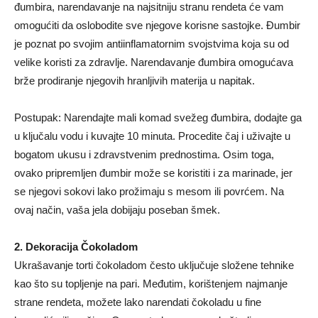
đumbira, narendavanje na najsitniju stranu rendeta će vam
omogućiti da oslobodite sve njegove korisne sastojke. Đumbir
je poznat po svojim antiinflamatornim svojstvima koja su od
velike koristi za zdravlje. Narendavanje đumbira omogućava
brže prodiranje njegovih hranljivih materija u napitak.
Postupak: Narendajte mali komad svežeg đumbira, dodajte ga
u ključalu vodu i kuvajte 10 minuta. Procedite čaj i uživajte u
bogatom ukusu i zdravstvenim prednostima. Osim toga,
ovako pripremljen đumbir može se koristiti i za marinade, jer
se njegovi sokovi lako prožimaju s mesom ili povrćem. Na
ovaj način, vaša jela dobijaju poseban šmek.
2. Dekoracija Čokoladom
Ukrašavanje torti čokoladom često uključuje složene tehnike
kao što su topljenje na pari. Međutim, korištenjem najmanje
strane rendeta, možete lako narendati čokoladu u fine