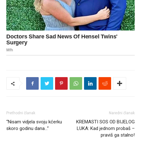
Prethodni članak
Naredni članak
“Nisam vidjela svoju kćerku
KREMASTI SOS OD BIJELOG
skoro godinu dana…”
LUKA: Kad jednom probaš –
praviš ga stalno!