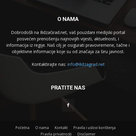
O NAMA
Dobrodošli na IlidzaGrad.net, vaš pouzdani medijski portal
posvećen prenošenju najnovijih vijesti, aktuelnosti, i
informacija iz regije. Naš cilj je osigurati pravovremene, tačne i
objektivne informacije koje su od značaja za širu javnost.
Kontaktirajte nas:
info@ilidzagrad.net
PRATITE NAS
Početna
O nama
Kontakt
Pravila i uslovi korištenja
Pravila privatnosti
Disclaimer