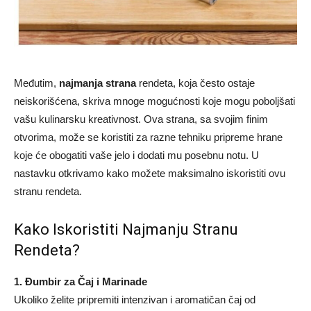
Međutim,
najmanja strana
rendeta, koja često ostaje
neiskorišćena, skriva mnoge mogućnosti koje mogu poboljšati
vašu kulinarsku kreativnost. Ova strana, sa svojim finim
otvorima, može se koristiti za razne tehniku pripreme hrane
koje će obogatiti vaše jelo i dodati mu posebnu notu. U
nastavku otkrivamo kako možete maksimalno iskoristiti ovu
stranu rendeta.
Kako Iskoristiti Najmanju Stranu
Rendeta?
1. Đumbir za Čaj i Marinade
Ukoliko želite pripremiti intenzivan i aromatičan čaj od