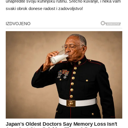
unapredite svoju kuhinjsku rutinu. Srećno kuvanje, i neka vam
svaki obrok donese radost i zadovoljstvo!