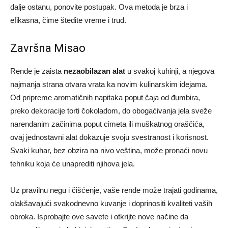
dalje ostanu, ponovite postupak. Ova metoda je brza i
efikasna, čime štedite vreme i trud.
Završna Misao
Rende je zaista
nezaobilazan alat
u svakoj kuhinji, a njegova
najmanja strana otvara vrata ka novim kulinarskim idejama.
Od pripreme aromatičnih napitaka poput čaja od đumbira,
preko dekoracije torti čokoladom, do obogaćivanja jela sveže
narendanim začinima poput cimeta ili muškatnog oraščića,
ovaj jednostavni alat dokazuje svoju svestranost i korisnost.
Svaki kuhar, bez obzira na nivo veština, može pronaći novu
tehniku koja će unaprediti njihova jela.
Uz pravilnu negu i čišćenje, vaše rende može trajati godinama,
olakšavajući svakodnevno kuvanje i doprinositi kvaliteti vaših
obroka. Isprobajte ove savete i otkrijte nove načine da