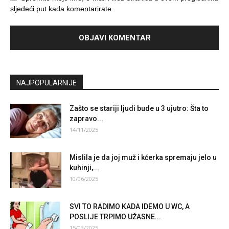
sljedeći put kada komentarirate.
NAJPOPULARNIJE
Zašto se stariji ljudi bude u 3 ujutro: Šta to
zapravo...
14/11/2025
Mislila je da joj muž i kćerka spremaju jeIo u
kuhinji,...
10/06/2025
SVI TO RADIMO KADA IDEMO U WC, A
POSLIJE TRPIMO UŽASNE...
15/03/2025