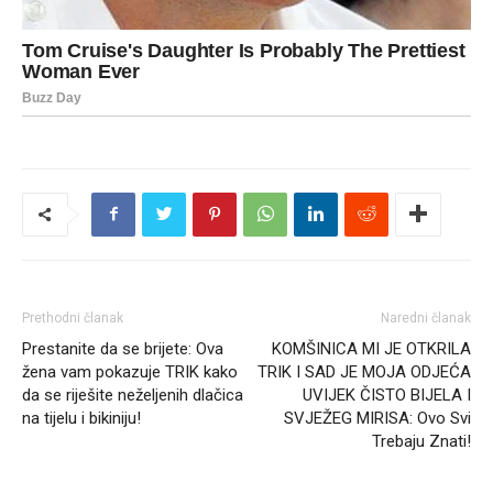
Prethodni članak
Naredni članak
Prestanite da se brijete: Ova
KOMŠINICA MI JE OTKRILA
žena vam pokazuje TRIK kako
TRIK I SAD JE MOJA ODJEĆA
da se riješite neželjenih dlačica
UVIJEK ČISTO BIJELA I
na tijelu i bikiniju!
SVJEŽEG MIRISA: Ovo Svi
Trebaju Znati!