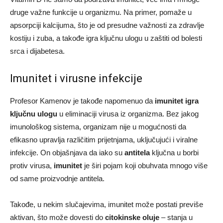
druge važne funkcije u organizmu. Na primer, pomaže u
apsorpciji kalcijuma, što je od presudne važnosti za zdravlje
kostiju i zuba, a takođe igra ključnu ulogu u zaštiti od bolesti
srca i dijabetesa.
Imunitet i virusne infekcije
Profesor Kamenov je takođe napomenuo da
imunitet igra
ključnu ulogu
u eliminaciji virusa iz organizma. Bez jakog
imunološkog sistema, organizam nije u mogućnosti da
efikasno upravlja različitim prijetnjama, uključujući i viralne
infekcije. On objašnjava da iako su
antitela
ključna u borbi
protiv virusa,
imunitet
je širi pojam koji obuhvata mnogo više
od same proizvodnje antitela.
Takođe, u nekim slučajevima, imunitet može postati previše
aktivan, što može dovesti do
citokinske oluje
– stanja u