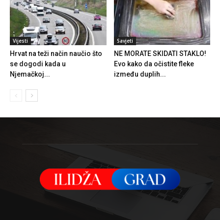
Vijesti
Savjeti
Hrvat na teži način naučio što
NE MORATE SKIDATI STAKLO!
se dogodi kada u
Evo kako da očistite fleke
Njemačkoj...
između duplih...