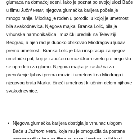
glumaca na domaćoj sceni. Iako je poznat po svojoj ulozi Baće
u filmu
Južni vetar
, njegova glumačka karijera počela je
mnogo ranije. Miodrag je rođen u porodici u kojoj je umetnost
bila svakodnevica. Njegova majka, Branka Lolić, bila je
vrhunska harmonikašica i muzički urednik na Televiziji
Beograd, a njen rad je duboko oblikovao Miodragovu ljubav
prema umetnosti. Branka Lolić je bila i inspiracija za njegov
umetnički put, koji je započeo u muzičkom svetu pre nego što
se opredelio za glumu. Njegova majka je zaslužna za
prenošenje ljubavi prema muzici i umetnosti na Miodraga i
njegovog brata Marka, čineći umetnost ključnim delom njihove
svakodnevnice.
Njegova glumačka karijera dostigla je vrhunac ulogom
Baće u
Južnom vetru
, koja mu je omogućila da postane