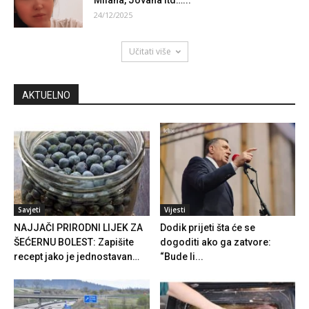
24/12/2025
Učitati više
AKTUELNO
Savjeti
Vijesti
NAJJAČI PRIRODNI LIJEK ZA
Dodik prijeti šta će se
ŠEĆERNU BOLEST: Zapišite
dogoditi ako ga zatvore:
recept jako je jednostavan…
“Bude li...