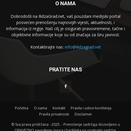
O NAMA
Dobrodošli na IlidzaGrad.net, vaš pouzdani medijski portal
posvećen prenošenju najnovijih vijesti, aktuelnosti, i
informacija iz regije. Naš cilj je osigurati pravovremene, tačne i
objektivne informacije koje su od značaja za širu javnost.
Kontaktirajte nas:
info@ilidzagrad.net
PRATITE NAS
Početna
O nama
Kontakt
Pravila i uslovi korištenja
Pravila privatnosti
Disclaimer
© Sva prava pridržana - 2025. - Prenošenje sadržaja dozvoljeno u
OBAVEZNO navođenje izvora i backlinka na originalni sadržaj.