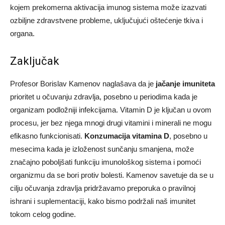
kojem prekomerna aktivacija imunog sistema može izazvati
ozbiljne zdravstvene probleme, uključujući oštećenje tkiva i
organa.
Zaključak
Profesor Borislav Kamenov naglašava da je
jačanje imuniteta
prioritet u očuvanju zdravlja, posebno u periodima kada je
organizam podložniji infekcijama. Vitamin D je ključan u ovom
procesu, jer bez njega mnogi drugi vitamini i minerali ne mogu
efikasno funkcionisati.
Konzumacija vitamina D
, posebno u
mesecima kada je izloženost sunčanju smanjena, može
značajno poboljšati funkciju imunološkog sistema i pomoći
organizmu da se bori protiv bolesti. Kamenov savetuje da se u
cilju očuvanja zdravlja pridržavamo preporuka o pravilnoj
ishrani i suplementaciji, kako bismo podržali naš imunitet
tokom celog godine.