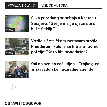
POVEZANI ČLANCI
VIŠE OD AUTORA
Slika prirodnog priraštaja u Kantonu
Sarajevo: “Sve je manje djece što si
bliže Sebilju”
Vijesti
Vozilo s četničkom zastavom prošlo
Prijedorom, kolona se kretala i pored
policije: “Kako biti ravnodušan?”
Vijesti
Oni dolaze po našu djecu: Trojka gura
ambasadorske nakaradne agende
Vijesti
OSTAVITI ODGOVOR