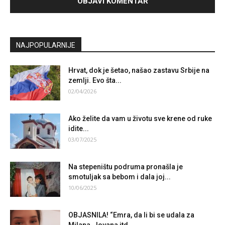
NAJPOPULARNIJE
Hrvat, dok je šetao, našao zastavu Srbije na
zemlji. Evo šta...
02/04/2026
Ako želite da vam u životu sve krene od ruke
idite...
03/07/2025
Na stepeništu podruma pronašla je
smotuljak sa bebom i dala joj...
10/06/2025
OBJASNILA! “Emra, da li bi se udala za
Milana, Jovana itd…...