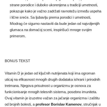
strane porodice i duboko ukorenjena u tradiciji umetnosti,
pokazuje kako je važno zadržati ravnotežu između uspeha
i lične sreće. Sa ljubavlju prema porodici i umetnosti,
Miodrag će sigurno nastaviti da bude jedan od najvoljenijih
glumaca na domaćoj sceni, inspirišući mnoge svojim
primerom.
BONUS TEKST
Vitamin D je jedan od ključnih nutrijenata koji ima ogroman
uticaj na efikasnost mnogih drugih dodataka ishrani i prirodnih
tretmana. Njegova prisutnost u organizmu je osnova za
funkcionisanje mnogih telesnih sistema, posebno imuniteta.
Ovaj vitamin je izuzetno važan za jačanje organizma i zaštitu
od brojnih bolesti, a
profesor Borislav Kamenov
, stručnjak u