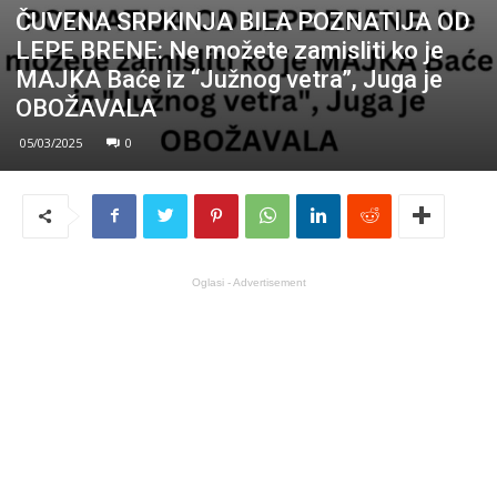
ČUVENA SRPKINJA BILA POZNATIJA OD
LEPE BRENE: Ne možete zamisliti ko je
MAJKA Baće iz “Južnog vetra”, Juga je
OBOŽAVALA
05/03/2025
0
Oglasi - Advertisement