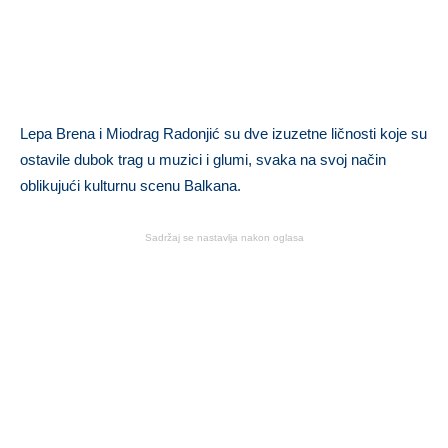
Lepa Brena i Miodrag Radonjić su dve izuzetne ličnosti koje su
ostavile dubok trag u muzici i glumi, svaka na svoj način
oblikujući kulturnu scenu Balkana.
Sadržaj se nastavlja nakon oglasa