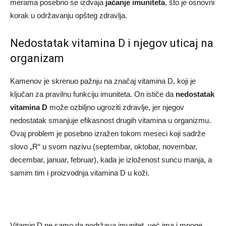
merama posebno se izdvaja
jačanje imuniteta
, što je osnovni
korak u održavanju opšteg zdravlja.
Nedostatak vitamina D i njegov uticaj na
organizam
Kamenov je skrenuo pažnju na značaj vitamina D, koji je
ključan za pravilnu funkciju imuniteta. On ističe da
nedostatak
vitamina D
može ozbiljno ugroziti zdravlje, jer njegov
nedostatak smanjuje efikasnost drugih vitamina u organizmu.
Ovaj problem je posebno izražen tokom meseci koji sadrže
slovo „R“ u svom nazivu (septembar, oktobar, novembar,
decembar, januar, februar), kada je izloženost suncu manja, a
samim tim i proizvodnja vitamina D u koži.
Vitamin D ne samo da podržava imunitet, već ima i mnoge