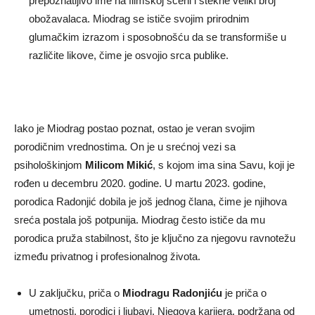
prepoznatljivo ime na filmskoj sceni i stekne veliki broj
obožavalaca. Miodrag se ističe svojim prirodnim
glumačkim izrazom i sposobnošću da se transformiše u
različite likove, čime je osvojio srca publike.
Iako je Miodrag postao poznat, ostao je veran svojim
porodičnim vrednostima. On je u srećnoj vezi sa
psihološkinjom
Milicom Mikić
, s kojom ima sina Savu, koji je
rođen u decembru 2020. godine. U martu 2023. godine,
porodica Radonjić dobila je još jednog člana, čime je njihova
sreća postala još potpunija. Miodrag često ističe da mu
porodica pruža stabilnost, što je ključno za njegovu ravnotežu
između privatnog i profesionalnog života.
U zaključku, priča o
Miodragu Radonjiću
je priča o
umetnosti, porodici i ljubavi. Njegova karijera, podržana od