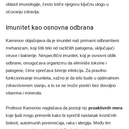
oblasti imunologije, često ističe njegovu ključnu ulogu u
očuvanju zdravlja.
Imunitet kao osnovna odbrana
Kamenov objašnjava da je imunitet naš primarni odbrambeni
mehanizam, koji štiti telo od različitih patogena, uključujući
viruse i bakterije. Nespecifični imunitet, koji je osnovni oblik
odbrane, omogućava organizmu da eliminiše toksine i
patogene, čime sprečava širenje infekcija. Za pravilno
funkcionisanje imuniteta, važno je da telo bude u optimalnom
zdravstvenom stanju, a to se ne može postići bez dovoljno
vitamina i minerala.
Profesor Kamenov naglašava da postoji niz
proaktivnih mera
koje ljudi mogu primeniti kako bi sprečili nastanak kroničnih
bolesti, autoimunih poremećaja, raka i alergija. Među tim