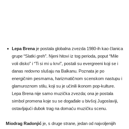
Lepa Brena
je postala globalna zvezda 1980-ih kao članica
grupe “Slatki greh”. Njeni hitovi iz tog perioda, poput “Mile
voli disko” i “Ti si mi u krvi”, postali su evergreeni koji se i
danas redovno slušaju na Balkanu. Poznata je po
energičnim pesmama, harizmatičnom scenskom nastupu i
glamuroznom stilu, koji su je učinili ikonom pop-kulture.
Lepa Brena nije samo muzička zvezda; ona je postala
simbol promena koje su se događale u bivšoj Jugoslaviji,
ostavljajući dubok trag na domaću muzičku scenu.
Miodrag Radonjić
je, s druge strane, jedan od najvoljenijih