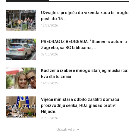
Uživajte u proljeću do vikenda kada bi moglo
pasti do 15...
12/02/2026
PREDRAG IZ BEOGRADA: “Stanem s autom u
Zagrebu, sa BG tablicama,...
09/03/2026
Kad žena izabere mnogo starijeg muškarca:
Evo šta to znači
14/09/2025
Vijeće ministara odbilo zaštititi domaću
proizvodnju čelika, HDZ glasao protiv:
Hiljade...
23/03/2026
Učitati više