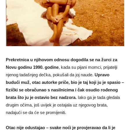
Prekretnica u njihovom odnosu dogodila se na žurci za
Novu godinu 1990. godine
, kada su pijani momci, prijatelji
njenog tadašnjeg dečka, pokušali da joj naude.
Upravo
budući muž, otac autorke priče, bio je taj koji ju je spasio –
fizički se obračunao s nasilnicima i čak osudio rođenog
brata što ju je ostavio bez nadzora.
Iako ga je tada gledala
drugim očima, još uvijek je ostajala uz njegovog brata,
nadajući se da će se promijeniti.
Otac nije odustajao – svake noći je provjeravao da li je