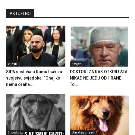
AKTUELNO
Vijesti
Savjeti
SIPA saslušala Ramu Isaka u
DOKTORI ZA RAK OTKRILI ŠTA
svojstvu svjedoka: “Onaj ko
NIKAD NE JEDU OD HRANE:
nema oraha...
To...
Showbizz
Uncategorized