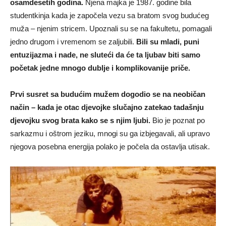
osamdesetih godina.
Njena majka je 1987. godine bila
studentkinja kada je započela vezu sa bratom svog budućeg
muža – njenim stricem. Upoznali su se na fakultetu, pomagali
jedno drugom i vremenom se zaljubili.
Bili su mladi, puni
entuzijazma i nade, ne sluteći da će ta ljubav biti samo
početak jedne mnogo dublje i komplikovanije priče.
Prvi susret sa budućim mužem dogodio se na neobičan
način – kada je otac djevojke slučajno zatekao tadašnju
djevojku svog brata kako se s njim ljubi.
Bio je poznat po
sarkazmu i oštrom jeziku, mnogi su ga izbjegavali, ali upravo
njegova posebna energija polako je počela da ostavlja utisak.