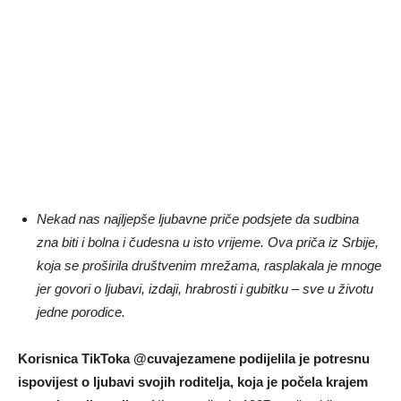
Nekad nas najljepše ljubavne priče podsjete da sudbina
zna biti i bolna i čudesna u isto vrijeme. Ova priča iz Srbije,
koja se proširila društvenim mrežama, rasplakala je mnoge
jer govori o ljubavi, izdaji, hrabrosti i gubitku – sve u životu
jedne porodice.
Korisnica TikToka @cuvajezamene podijelila je potresnu
ispovijest o ljubavi svojih roditelja, koja je počela krajem