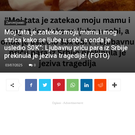
Zanimljivosti
Moj tata je zatekao moju mamu i mog
strica kako se ljube u sobi, a onda je
usledio Š0K”: Ljubavnu priču para iz Srbije
prekinula je jeziva tragedija! (FOTO)
03/07/2025
0
Oglasi - Advertisement