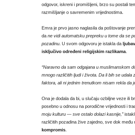
odgovor, iskreni i promišljeni, brzo su postali
razmišljanje o savremenim vrijednostima.
Emra je prvo jasno naglasila da poštovanje prema 
da
ne vidi automatsku prepreku u tome da se pov
pozadinu
. U svom odgovoru je istakla da
ljuba
isključivo određeni religijskim razlikama
.
“Naravno da sam odgajana u muslimanskom domu 
mnogo različitih ljudi i života. Da li bih se ud
faktora, ali ni jednim trenutkom nisam rekla da
Ona je dodala da bi, u slučaju ozbiljne veze ili 
posebno u odnosu na porodične vrijednosti i trad
moju kulturu — sve ostalo dolazi kasnije,”
istakl
različitih pozadina žive zajedno, sve dok među
kompromis
.