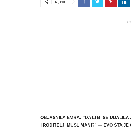
Dijeliti
Og
OBJASNILA EMRA: “DA LI BI SE UDALILA ZA
I RODITELJI MUSLIMANI?” — EVO ŠTA J