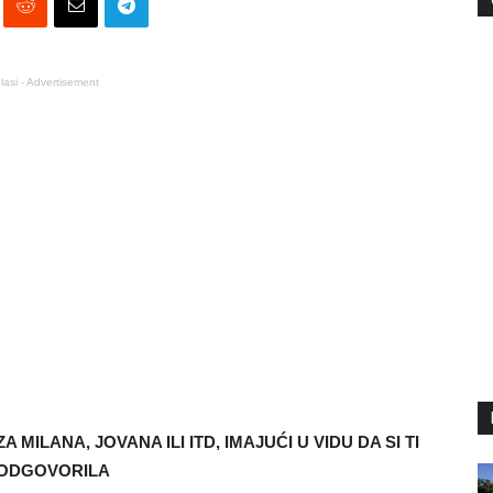
lasi - Advertisement
 MILANA, JOVANA ILI ITD, IMAJUĆI U VIDU DA SI TI
E ODGOVORILA