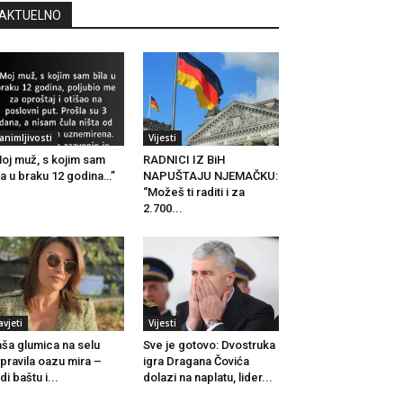
AKTUELNO
animljivosti
Vijesti
oj muž, s kojim sam
RADNICI IZ BiH
la u braku 12 godina…”
NAPUŠTAJU NJEMAČKU:
“Možeš ti raditi i za
2.700...
avjeti
Vijesti
ša glumica na selu
Sve je gotovo: Dvostruka
pravila oazu mira –
igra Dragana Čovića
di baštu i...
dolazi na naplatu, lider...