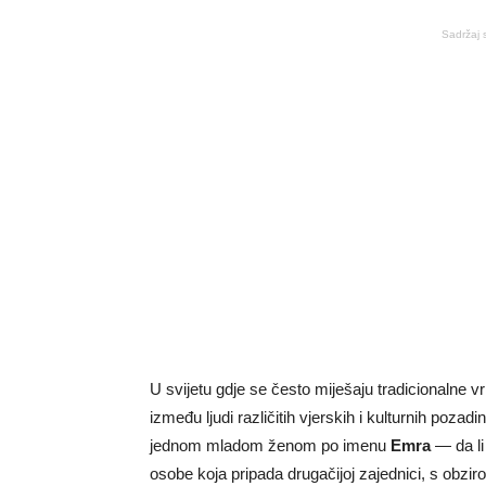
Sadržaj 
U svijetu gdje se često miješaju tradicionalne vr
između ljudi različitih vjerskih i kulturnih pozad
jednom mladom ženom po imenu
Emra
— da li
osobe koja pripada drugačijoj zajednici, s obziro