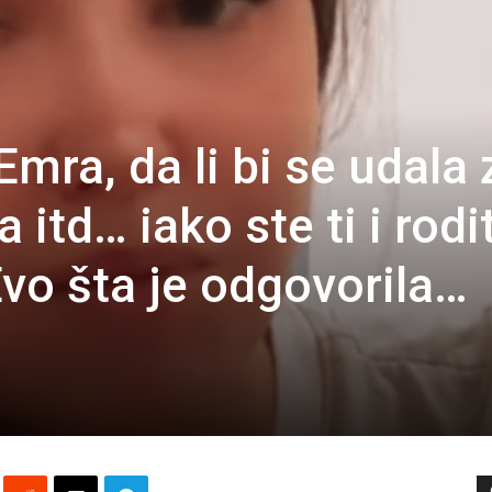
mra, da li bi se udala 
itd… iako ste ti i rodit
vo šta je odgovorila…