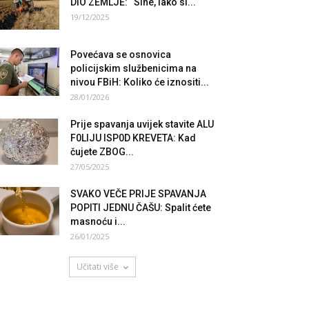
DIO ZEMLJE: “Sine, iako si...
19/12/2025
Povećava se osnovica
policijskim službenicima na
nivou FBiH: Koliko će iznositi...
28/01/2026
Prije spavanja uvijek stavite ALU
F0LIJU ISP0D KREVETA: Kad
čujete ZBOG...
27/05/2025
SVAKO VEČE PRIJE SPAVANJA
POPITI JEDNU ČAŠU: Spalit ćete
masnoću i...
26/01/2025
Učitati više