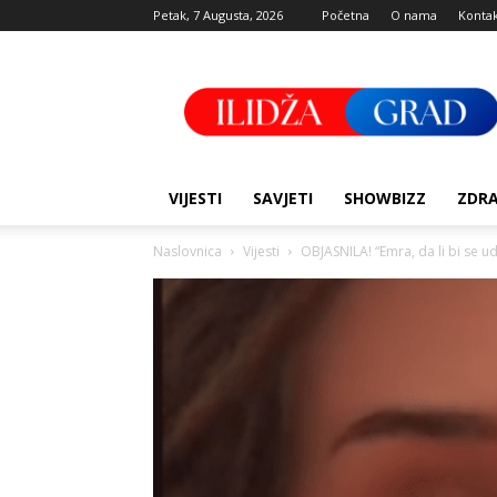
Petak, 7 Augusta, 2026
Početna
O nama
Konta
Ilidza
Grad
VIJESTI
SAVJETI
SHOWBIZZ
ZDRA
Naslovnica
Vijesti
OBJASNILA! “Emra, da li bi se ud