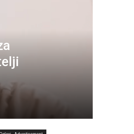
za
elji