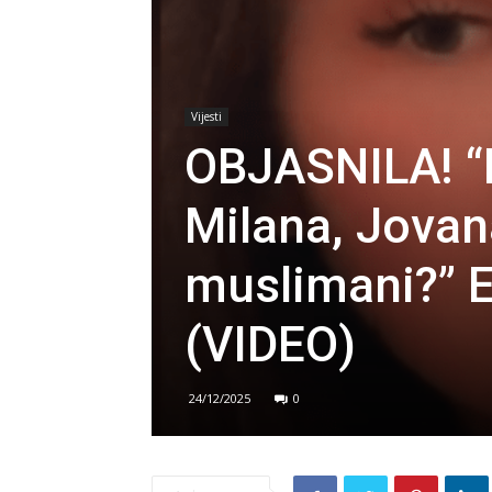
Vijesti
OBJASNILA! “E
Milana, Jovana 
muslimani?” E
(VIDEO)
24/12/2025
0