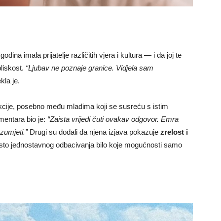
na imala prijatelje različitih vjera i kultura — i da joj te
bliskost.
“Ljubav ne poznaje granice. Vidjela sam
kla je.
akcije, posebno među mladima koji se susreću s istim
entara bio je:
“Zaista vrijedi čuti ovakav odgovor. Emra
azumjeti.”
Drugi su dodali da njena izjava pokazuje
zrelost i
sto jednostavnog odbacivanja bilo koje mogućnosti samo