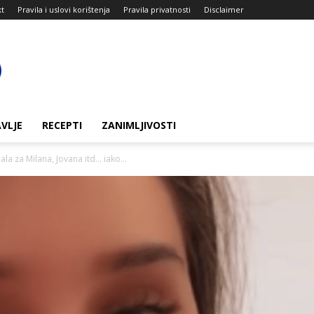
kt
Pravila i uslovi korištenja
Pravila privatnosti
Disclaimer
VLJE
RECEPTI
ZANIMLJIVOSTI
ala za Milana, Jovana itd… iako...