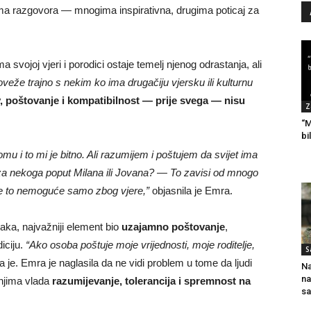
 tema razgovora — mnogima inspirativna, drugima poticaj za
svojoj vjeri i porodici ostaje temelj njenog odrastanja, ali
eže trajno s nekim ko ima drugačiju vjersku ili kulturnu
v, poštovanje i kompatibilnost — prije svega — nisu
Z
“M
bi
i to mi je bitno. Ali razumijem i poštujem da svijet ima
ala za nekoga poput Milana ili Jovana? — To zavisi od mnogo
 je to nemoguće samo zbog vjere,”
objasnila je Emra.
braka, najvažniji element bio
uzajamno poštovanje
,
iciju.
“Ako osoba poštuje moje vrijednosti, moje roditelje,
S
a je. Emra je naglasila da ne vidi problem u tome da ljudi
Na
na
 njima vlada
razumijevanje, tolerancija i spremnost na
sa