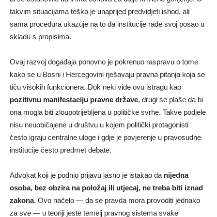
takvim situacijama teško je unaprijed predvidjeti ishod, ali
sama procedura ukazuje na to da institucije rade svoj posao u
skladu s propisima.
Ovaj razvoj događaja ponovno je pokrenuo raspravu o tome
kako se u Bosni i Hercegovini rješavaju pravna pitanja koja se
tiču visokih funkcionera. Dok neki vide ovu istragu kao
pozitivnu manifestaciju pravne države
, drugi se plaše da bi
ona mogla biti zloupotrijebljena u političke svrhe. Takve podjele
nisu neuobičajene u društvu u kojem politički protagonisti
često igraju centralne uloge i gdje je povjerenje u pravosudne
institucije često predmet debate.
Advokat koji je podnio prijavu jasno je istakao da
nijedna
osoba, bez obzira na položaj ili utjecaj, ne treba biti iznad
zakona
. Ovo načelo — da se pravda mora provoditi jednako
za sve — u teoriji jeste temelj pravnog sistema svake