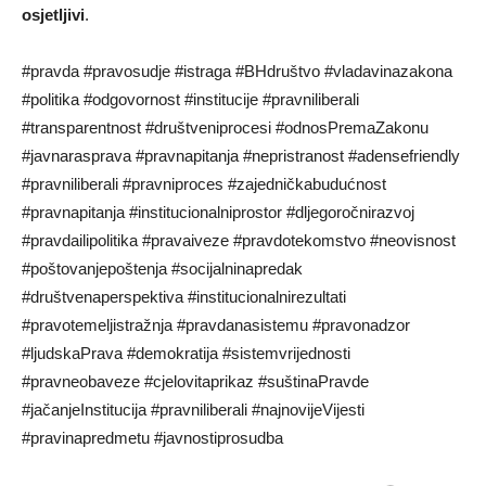
osjetljivi
.
#pravda #pravosudje #istraga #BHdruštvo #vladavinazakona
#politika #odgovornost #institucije #pravniliberali
#transparentnost #društveniprocesi #odnosPremaZakonu
#javnarasprava #pravnapitanja #nepristranost #adensefriendly
#pravniliberali #pravniproces #zajedničkabudućnost
#pravnapitanja #institucionalniprostor #dljegoročnirazvoj
#pravdailipolitika #pravaiveze #pravdotekomstvo #neovisnost
#poštovanjepoštenja #socijalninapredak
#društvenaperspektiva #institucionalnirezultati
#pravotemeljistražnja #pravdanasistemu #pravonadzor
#ljudskaPrava #demokratija #sistemvrijednosti
#pravneobaveze #cjelovitaprikaz #suštinaPravde
#jačanjeInstitucija #pravniliberali #najnovijeVijesti
#pravinapredmetu #javnostiprosudba