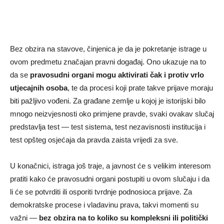
Bez obzira na stavove, činjenica je da je pokretanje istrage u
ovom predmetu značajan pravni događaj. Ono ukazuje na to
da se
pravosudni organi mogu aktivirati čak i protiv vrlo
utjecajnih osoba
, te da procesi koji prate takve prijave moraju
biti pažljivo vođeni. Za građane zemlje u kojoj je istorijski bilo
mnogo neizvjesnosti oko primjene pravde, svaki ovakav slučaj
predstavlja test — test sistema, test nezavisnosti institucija i
test opšteg osjećaja da pravda zaista vrijedi za sve.
U konačnici, istraga još traje, a javnost će s velikim interesom
pratiti kako će pravosudni organi postupiti u ovom slučaju i da
li će se potvrditi ili osporiti tvrdnje podnosioca prijave. Za
demokratske procese i vladavinu prava, takvi momenti su
važni —
bez obzira na to koliko su kompleksni ili politički