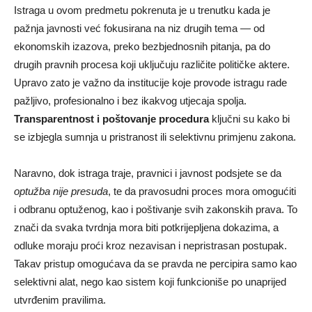
Istraga u ovom predmetu pokrenuta je u trenutku kada je
pažnja javnosti već fokusirana na niz drugih tema — od
ekonomskih izazova, preko bezbjednosnih pitanja, pa do
drugih pravnih procesa koji uključuju različite političke aktere.
Upravo zato je važno da institucije koje provode istragu rade
pažljivo, profesionalno i bez ikakvog utjecaja spolja.
Transparentnost i poštovanje procedura
ključni su kako bi
se izbjegla sumnja u pristranost ili selektivnu primjenu zakona.
Naravno, dok istraga traje, pravnici i javnost podsjete se da
optužba nije presuda
, te da pravosudni proces mora omogućiti
i odbranu optuženog, kao i poštivanje svih zakonskih prava. To
znači da svaka tvrdnja mora biti potkrijepljena dokazima, a
odluke moraju proći kroz nezavisan i nepristrasan postupak.
Takav pristup omogućava da se pravda ne percipira samo kao
selektivni alat, nego kao sistem koji funkcioniše po unaprijed
utvrđenim pravilima.