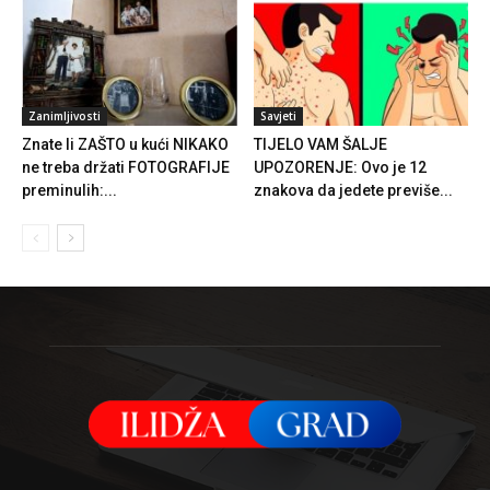
Zanimljivosti
Savjeti
Znate li ZAŠTO u kući NIKAKO
TIJELO VAM ŠALJE
ne treba držati FOTOGRAFIJE
UPOZORENJE: Ovo je 12
preminulih:...
znakova da jedete previše...