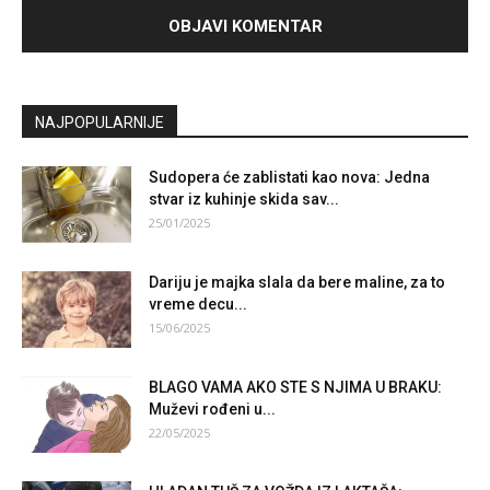
NAJPOPULARNIJE
Sudopera će zablistati kao nova: Jedna
stvar iz kuhinje skida sav...
25/01/2025
Dariju je majka slala da bere maline, za to
vreme decu...
15/06/2025
BLAGO VAMA AKO STE S NJIMA U BRAKU:
Muževi rođeni u...
22/05/2025