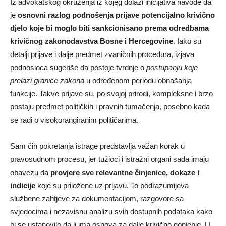
Iz advokatskog okruženja iz kojeg dolazi inicijativa navode da
je
osnovni razlog podnošenja prijave potencijalno krivično
djelo koje bi moglo biti sankcionisano prema odredbama
krivičnog zakonodavstva Bosne i Hercegovine
. Iako su
detalji prijave i dalje predmet zvaničnih procedura, izjava
podnosioca sugeriše da postoje tvrdnje o
postupanju koje
prelazi granice zakona
u određenom periodu obnašanja
funkcije. Takve prijave su, po svojoj prirodi, kompleksne i brzo
postaju predmet političkih i pravnih tumačenja, posebno kada
se radi o visokorangiranim političarima.
Sam čin pokretanja istrage predstavlja važan korak u
pravosudnom procesu, jer tužioci i istražni organi sada imaju
obavezu da
provjere sve relevantne činjenice, dokaze i
indicije
koje su priložene uz prijavu. To podrazumijeva
službene zahtjeve za dokumentacijom, razgovore sa
svjedocima i nezavisnu analizu svih dostupnih podataka kako
bi se ustanovilo da li ima osnova za dalje krivično gonjenje. U