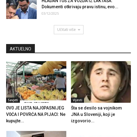
HLADAN TUŠ ZA VOŽDA IZ LAKTAŠA:
Dokumenti otkrivaju pravu istinu, evo...
03/12/2025
Učitati više
AKTUELNO
Savjeti
Vijesti
0V0 JE LISTA NAJ0PASNIJEG
Šta se desilo sa vojnikom
V0ĆA I POVRĆA NA PIJACI: Ne
JNA u Sloveniji, koji je
kupujte...
izgovorio...