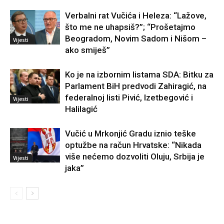
Verbalni rat Vučića i Heleza: “Lažove,
što me ne uhapsiš?”; “Prošetajmo
Beogradom, Novim Sadom i Nišom –
Vijesti
ako smiješ”
Ko je na izbornim listama SDA: Bitku za
Parlament BiH predvodi Zahiragić, na
federalnoj listi Pivić, Izetbegović i
Vijesti
Halilagić
Vučić u Mrkonjić Gradu iznio teške
optužbe na račun Hrvatske: “Nikada
više nećemo dozvoliti Oluju, Srbija je
Vijesti
jaka”