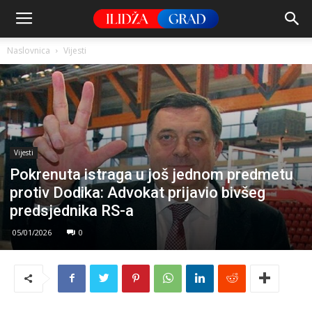
Naslovnica
Vijesti
Vijesti
Pokrenuta istraga u još jednom predmetu
protiv Dodika: Advokat prijavio bivšeg
predsjednika RS-a
05/01/2026
0