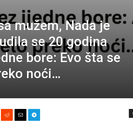
sa mužem, Nada je
budila se 20 godina
edne bore: Evo šta se
preko noći…