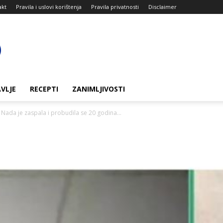
akt
Pravila i uslovi korištenja
Pravila privatnosti
Disclaimer
VLJE
RECEPTI
ZANIMLJIVOSTI
ada je zaspala i probudila se 20 godina...