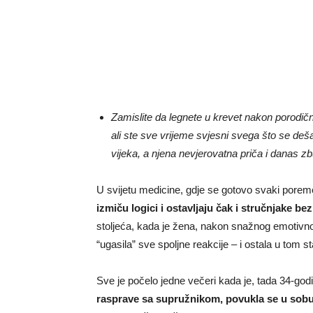
Zamislite da legnete u krevet nakon porodičn
ali ste sve vrijeme svjesni svega što se deš
vijeka, a njena nevjerovatna priča i danas z
U svijetu medicine, gdje se gotovo svaki poremeć
izmiču logici i ostavljaju čak i stručnjake b
stoljeća, kada je žena, nakon snažnog emotiv
“ugasila” sve spoljne reakcije – i ostala u tom 
Sve je počelo jedne večeri kada je, tada 34-god
rasprave sa supružnikom, povukla se u sobu i