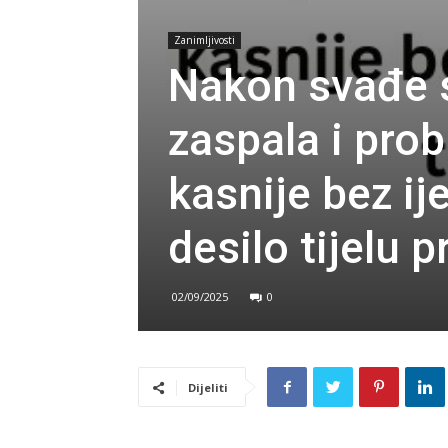
Zanimljivosti
Nakon svađe 
zaspala i pro
kasnije bez ij
desilo tijelu 
02/09/2025
0
Dijeliti