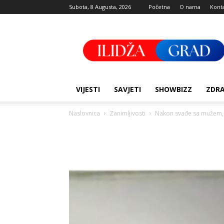
Subota, 8 Augusta, 2026
Početna
O nama
Kont
Ilidza
Grad
VIJESTI
SAVJETI
SHOWBIZZ
ZDRA
Naslovnica
Zanimljivosti
Nakon svađe sa mužem, N