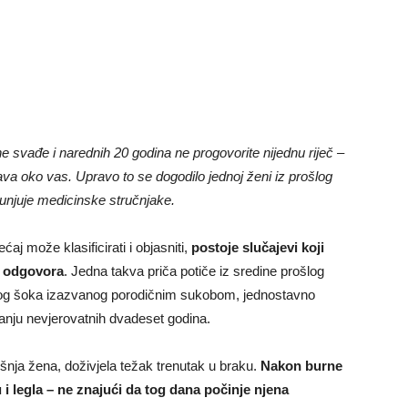
e svađe i narednih 20 godina ne progovorite nijednu riječ –
ava oko vas. Upravo to se dogodilo jednoj ženi iz prošlog
bunjuje medicinske stručnjake.
aj može klasificirati i objasniti,
postoje slučajevi koji
ez odgovora
. Jedna takva priča potiče iz sredine prošlog
nog šoka izazvanog porodičnim sukobom, jednostavno
stanju nevjerovatnih dvadeset godina.
išnja žena, doživjela težak trenutak u braku.
Nakon burne
 legla – ne znajući da tog dana počinje njena