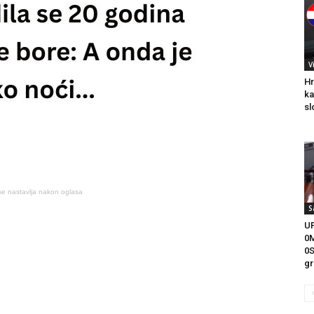
V
Hr
ka
sl
se nastavlja nakon oglasa
S
U
0
0S
gr