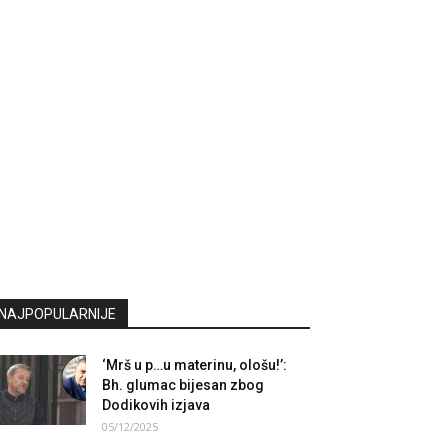
NAJPOPULARNIJE
‘Mrš u p…u materinu, ološu!’:
Bh. glumac bijesan zbog
Dodikovih izjava
05/12/2025