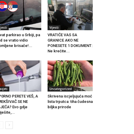
ijesti
Vijesti
vat parkirao u Srbiji, pa
VRATIĆE VAS SA
d se vratio vidio
GRANICE AKO NE
omljene brisače!...
PONESETE 1 DOKUMENT:
Ne krećite...
avjeti
Uncategorized
P0RNO PERETE VEŠ, A
Skrivena iscjeljujuća moć
MEKŠIVAČ SE NE
lista trputca: tiha čudesna
JEĆA? Evo gdje
biljka prirode
iješite,...