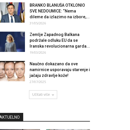
BRANKO BLANUŠA OTKLONIO
SVE NEDOUMICE: “Nema
dileme da izlazimo na izbore,...
31/05/2026
Zemlje Zapadnog Balkana
podržale odluku EU da se
Iranska revolucionarna garda...
19/03/2026
Naučno dokazano da ove
namirnice usporavaju starenje i
jačaju zdravlje kože!
27/07/2025
Učitati više
AKTUELNO