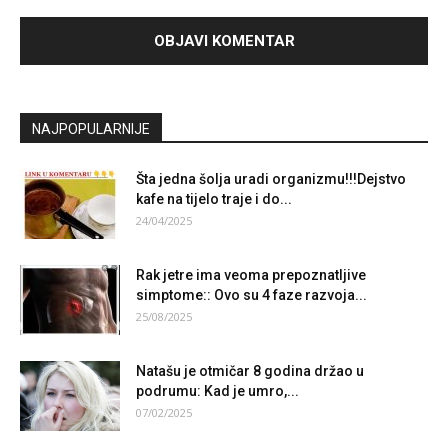
NAJPOPULARNIJE
Šta jedna šolja uradi organizmu!!!Dejstvo
kafe na tijelo traje i do...
24/04/2025
Rak jetre ima veoma prepoznatljive
simptome:: Ovo su 4 faze razvoja...
25/08/2025
Natašu je otmičar 8 godina držao u
podrumu: Kad je umro,...
07/02/2025