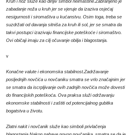
Kruh i nož služe kao dirljiv simbol neimaštine.Zabranjeno je
zabadanje noža u kruh jer se vjeruje da izaziva osjećaj
nesigurnosti i siromaštva u kućanstvu. Osim toga, treba se
suzdržati od davanja sitniša za kruh ili sol, jer se smatra da
takvi postupci izazivaju financijske poteškoće i siromaštvo.
Ovi običaji imaju za cilj očuvanje obilja i blagostanja.
v
Konačne valute i ekonomska stabilnost.Zadržavanje
posljednjih novčića u novčaniku smatra se vrlo značajnim jer
se smatra da iscrpljivanje ovih zadnjih novčića može dovesti
do financijskih poteškoća. Ova praksa služi održavanju
ekonomske stabilnosti i zaštiti od potencijalnog gubitka
bogatstva u životu.
Zlatni nakit i novčanik služe kao simboli privlačenja
blagostanja.Nakon nabave novog novčanika, smatra se da je