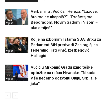
Verbalni rat Vučića i Heleza: “Lažove,
što me ne uhapsiš?”; “Prošetajmo
Beogradom, Novim Sadom i Nišom –
Vijesti
ako smiješ”
Ko je na izbornim listama SDA: Bitku za
Parlament BiH predvodi Zahiragić, na
federalnoj listi Pivić, Izetbegović i
Vijesti
Halilagić
Vučić u Mrkonjić Gradu iznio teške
optužbe na račun Hrvatske: “Nikada
više nećemo dozvoliti Oluju, Srbija je
Vijesti
jaka”