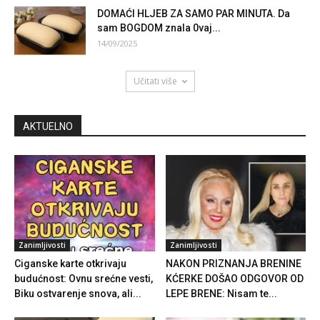
DOMAĆI HLJEB ZA SAMO PAR MINUTA. Da
sam BOGDOM znala 0vaj...
14/09/2025
Učitati više
AKTUELNO
Zanimljivosti
Zanimljivosti
Ciganske karte otkrivaju
NAKON PRIZNANJA BRENINE
budućnost: Ovnu srećne vesti,
KĆERKE DOŠAO ODGOVOR OD
Biku ostvarenje snova, ali...
LEPE BRENE: Nisam te...