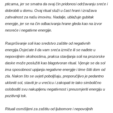
pticama, jer se smatra da ovaj čin pridonosi održavanju sreće i
dobrobiti u domu. Ovaj ritual služi u čast hrani i izražava
zahvalnost za našu imovinu. Nadalje, ublažuje gubitak
energije, jer se na čin odbacivanja hrane gleda kao na izvor
nesreće i negativne energije.
Raspršivanje soli kao sredstvo zaštite od negativnih
energija.Osjećate li da vam sreća izmiče ili se nađete u
nepovoljnim okolnostima, praksa stavljanja soli na prozorske
daske može poslužiti kao blagotvoran ritual. Vjeruje se da sol
ima sposobnost upijanja negativne energije i time štiti dom od
zla. Nakon što se uvjeti poboljšaju, preporučljivo je pedantno
ukloniti sol, staviti je u vrećicu i zakopati te tako simbolično
osloboditi svu nakupljenu negativnost i preusmjeriti energiju u
pozitivniji tok.
Rituali osmišljeni za zaštitu od ljubomore i nepovoljnih