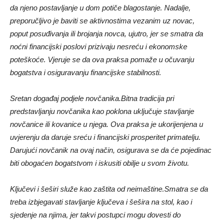
da njeno postavljanje u dom potiče blagostanje. Nadalje,
preporučljivo je baviti se aktivnostima vezanim uz novac,
poput posuđivanja ili brojanja novca, ujutro, jer se smatra da
noćni financijski poslovi prizivaju nesreću i ekonomske
poteškoće. Vjeruje se da ova praksa pomaže u očuvanju
bogatstva i osiguravanju financijske stabilnosti.
Sretan događaj podjele novčanika.Bitna tradicija pri
predstavljanju novčanika kao poklona uključuje stavljanje
novčanice ili kovanice u njega. Ova praksa je ukorijenjena u
uvjerenju da daruje sreću i financijski prosperitet primatelju.
Darujući novčanik na ovaj način, osigurava se da će pojedinac
biti obogaćen bogatstvom i iskusiti obilje u svom životu.
Ključevi i šeširi služe kao zaštita od neimaštine.Smatra se da
treba izbjegavati stavljanje ključeva i šešira na stol, kao i
sjedenje na njima, jer takvi postupci mogu dovesti do