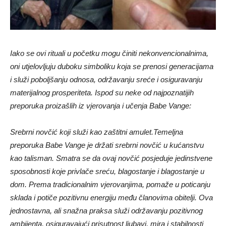
Iako se ovi rituali u početku mogu činiti nekonvencionalnima,
oni utjelovljuju duboku simboliku koja se prenosi generacijama
i služi poboljšanju odnosa, održavanju sreće i osiguravanju
materijalnog prosperiteta. Ispod su neke od najpoznatijih
preporuka proizašlih iz vjerovanja i učenja Babe Vange:
Srebrni novčić koji služi kao zaštitni amulet.Temeljna
preporuka Babe Vange je držati srebrni novčić u kućanstvu
kao talisman. Smatra se da ovaj novčić posjeduje jedinstvene
sposobnosti koje privlače sreću, blagostanje i blagostanje u
dom. Prema tradicionalnim vjerovanjima, pomaže u poticanju
sklada i potiče pozitivnu energiju među članovima obitelji. Ova
jednostavna, ali snažna praksa služi održavanju pozitivnog
ambijenta, osiguravajući prisutnost ljubavi, mira i stabilnosti