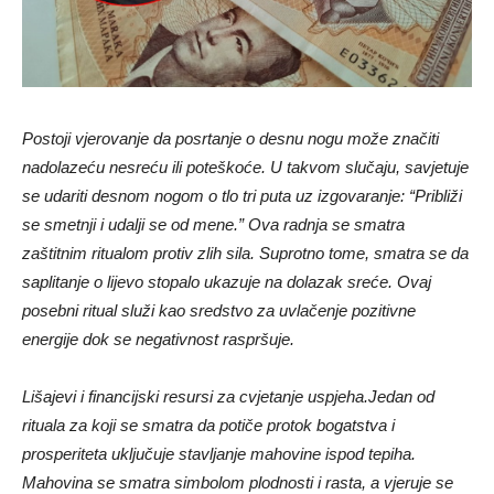
Postoji vjerovanje da posrtanje o desnu nogu može značiti
nadolazeću nesreću ili poteškoće. U takvom slučaju, savjetuje
se udariti desnom nogom o tlo tri puta uz izgovaranje: “Približi
se smetnji i udalji se od mene.” Ova radnja se smatra
zaštitnim ritualom protiv zlih sila. Suprotno tome, smatra se da
saplitanje o lijevo stopalo ukazuje na dolazak sreće. Ovaj
posebni ritual služi kao sredstvo za uvlačenje pozitivne
energije dok se negativnost raspršuje.
Lišajevi i financijski resursi za cvjetanje uspjeha.Jedan od
rituala za koji se smatra da potiče protok bogatstva i
prosperiteta uključuje stavljanje mahovine ispod tepiha.
Mahovina se smatra simbolom plodnosti i rasta, a vjeruje se