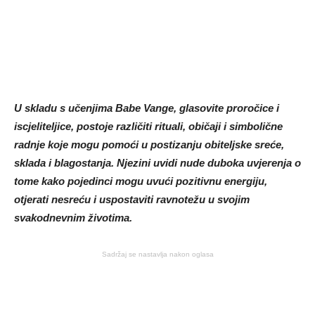
U skladu s učenjima Babe Vange, glasovite proročice i
iscjeliteljice, postoje različiti rituali, običaji i simbolične
radnje koje mogu pomoći u postizanju obiteljske sreće,
sklada i blagostanja. Njezini uvidi nude duboka uvjerenja o
tome kako pojedinci mogu uvući pozitivnu energiju,
otjerati nesreću i uspostaviti ravnotežu u svojim
svakodnevnim životima.
Sadržaj se nastavlja nakon oglasa