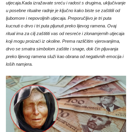
utjecaja.Kada izražavate sreću i radost s drugima, uključivanje
u posebne ritualne radnje je ključno kako biste se zaštitili od
ljubomore i nepovoljnih utjecaja. Preporučljivo je tri puta
kucnuti o drvo i tri puta pljunuti preko lijevog ramena. Ovaj
ritual ima za cilj zaštititi vas od nesreće i zlonamjernih utjecaja
koji mogu proizaći iz okoline. Prema različitim vjerovanjima,
drvo se smatra simbolom zaštite i snage, dok čin pljuvanja
preko lijevog ramena služi kao obrana od negativnih emocija i
loših namjera.