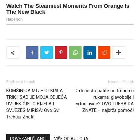
Prethodni članak
Naredni članak
KOMŠINICA MI JE OTKRILA
Da li često patite od trnaca u
TRIK I SAD JE MOJA ODJEĆA
rukama, glavobolje i
UVIJEK ČISTO BIJELA I
vrtoglavice? OVO TREBA DA
SVJEŽEG MIRISA: Ovo Svi
ZNATE – najbrža pomoć!
Trebaju Znati!
POVEZANI ČLANCI
VIŠE OD AUTORA