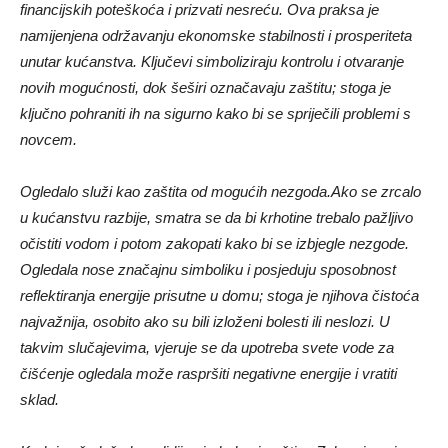
financijskih poteškoća i prizvati nesreću. Ova praksa je
namijenjena održavanju ekonomske stabilnosti i prosperiteta
unutar kućanstva. Ključevi simboliziraju kontrolu i otvaranje
novih mogućnosti, dok šeširi označavaju zaštitu; stoga je
ključno pohraniti ih na sigurno kako bi se spriječili problemi s
novcem.
Ogledalo služi kao zaštita od mogućih nezgoda.Ako se zrcalo
u kućanstvu razbije, smatra se da bi krhotine trebalo pažljivo
očistiti vodom i potom zakopati kako bi se izbjegle nezgode.
Ogledala nose značajnu simboliku i posjeduju sposobnost
reflektiranja energije prisutne u domu; stoga je njihova čistoća
najvažnija, osobito ako su bili izloženi bolesti ili neslozi. U
takvim slučajevima, vjeruje se da upotreba svete vode za
čišćenje ogledala može raspršiti negativne energije i vratiti
sklad.