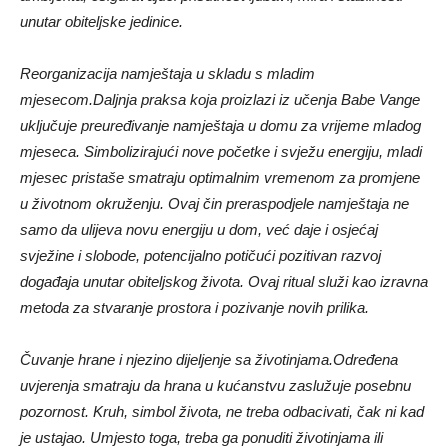
unutar obiteljske jedinice.
Reorganizacija namještaja u skladu s mladim
mjesecom.Daljnja praksa koja proizlazi iz učenja Babe Vange
uključuje preuređivanje namještaja u domu za vrijeme mladog
mjeseca. Simbolizirajući nove početke i svježu energiju, mladi
mjesec pristaše smatraju optimalnim vremenom za promjene
u životnom okruženju. Ovaj čin preraspodjele namještaja ne
samo da ulijeva novu energiju u dom, već daje i osjećaj
svježine i slobode, potencijalno potičući pozitivan razvoj
događaja unutar obiteljskog života. Ovaj ritual služi kao izravna
metoda za stvaranje prostora i pozivanje novih prilika.
Čuvanje hrane i njezino dijeljenje sa životinjama.Određena
uvjerenja smatraju da hrana u kućanstvu zaslužuje posebnu
pozornost. Kruh, simbol života, ne treba odbacivati, čak ni kad
je ustajao. Umjesto toga, treba ga ponuditi životinjama ili