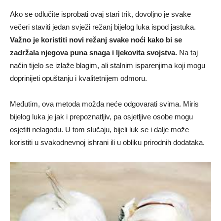
Ako se odlučite isprobati ovaj stari trik, dovoljno je svake
večeri staviti jedan svježi režanj bijelog luka ispod jastuka.
Važno je koristiti novi režanj svake noći kako bi se
zadržala njegova puna snaga i ljekovita svojstva.
Na taj
način tijelo se izlaže blagim, ali stalnim isparenjima koji mogu
doprinijeti opuštanju i kvalitetnijem odmoru.
Međutim, ova metoda možda neće odgovarati svima. Miris
bijelog luka je jak i prepoznatljiv, pa osjetljive osobe mogu
osjetiti nelagodu. U tom slučaju, bijeli luk se i dalje može
koristiti u svakodnevnoj ishrani ili u obliku prirodnih dodataka.