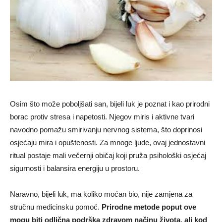
Osim što može poboljšati san, bijeli luk je poznat i kao prirodni
borac protiv stresa i napetosti. Njegov miris i aktivne tvari
navodno pomažu smirivanju nervnog sistema, što doprinosi
osjećaju mira i opuštenosti. Za mnoge ljude, ovaj jednostavni
ritual postaje mali večernji običaj koji pruža psihološki osjećaj
sigurnosti i balansira energiju u prostoru.
Naravno, bijeli luk, ma koliko moćan bio, nije zamjena za
stručnu medicinsku pomoć.
Prirodne metode poput ove
mogu biti odlična podrška zdravom načinu života, ali kod