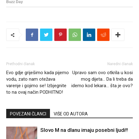
Prethodni članak
Naredni članak
Evo gdje griješimo kada pijemo
Upravo sam ovo otkrila u kosi
vodu, zato nam otežava
mog dijeta… Da li treba da
varenje i gojimo se! Izbjegnite
idemo kod lekara… šta je ovo?
to na ovaj način PODHITNO!
POVEZANI ČLANCI
VIŠE OD AUTORA
Slovo M na dlanu imaju posebni ljudi!!