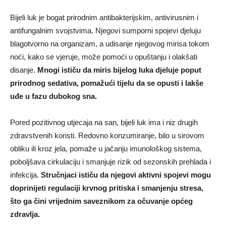
Bijeli luk je bogat prirodnim antibakterijskim, antivirusnim i
antifungalnim svojstvima. Njegovi sumporni spojevi djeluju
blagotvorno na organizam, a udisanje njegovog mirisa tokom
noći, kako se vjeruje, može pomoći u opuštanju i olakšati
disanje.
Mnogi ističu da miris bijelog luka djeluje poput
prirodnog sedativa, pomažući tijelu da se opusti i lakše
uđe u fazu dubokog sna.
Pored pozitivnog utjecaja na san, bijeli luk ima i niz drugih
zdravstvenih koristi. Redovno konzumiranje, bilo u sirovom
obliku ili kroz jela, pomaže u jačanju imunološkog sistema,
poboljšava cirkulaciju i smanjuje rizik od sezonskih prehlada i
infekcija.
Stručnjaci ističu da njegovi aktivni spojevi mogu
doprinijeti regulaciji krvnog pritiska i smanjenju stresa,
što ga čini vrijednim saveznikom za očuvanje općeg
zdravlja.