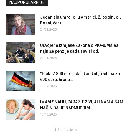
NAJPOPULARNIJE
Jedan sin umro joj u Americi, 2. poginuo u
Bosni, ćerku...
24/01/2025
Usvojene izmjene Zakona o PIO-u, visina
najniže penzije sada zavisi od...
20/01/2026
“Plata 2.800 eura, stan kao kutija šibica za
600 eura, hrana...
13/04/2026
IMAM SNAHU, PARAZIT ŽIVI, ALI NAŠLA SAM
NAČIN DA JE NADMUDRIM:...
10/10/2025
Učitati više