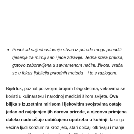
Ponekad najjednostavnije stvari iz prirode mogu ponuditi
rješenja za mirniji san i jače zdravlje. Jedna stara praksa,
gotovo zaboravljena u savremenom načinu života, vraća
se u fokus ljubitelja prirodnih metoda – i to s razlogom.
Bijeli luk, poznat po svojim brojnim blagodetima, vekovima se
koristi u kulinarstvu i narodnoj medicini širom svijeta.
Ova
biljka s izuzetnim mirisom i ljekovitim svojstvima ostaje
jedan od najcjenjenijih darova prirode, a njegova primjena
daleko nadmašuje uobičajenu upotrebu u kuhinji.
Iako ga
većina ljudi konzumira kroz jelo, stari običaji otkrivaju i manje