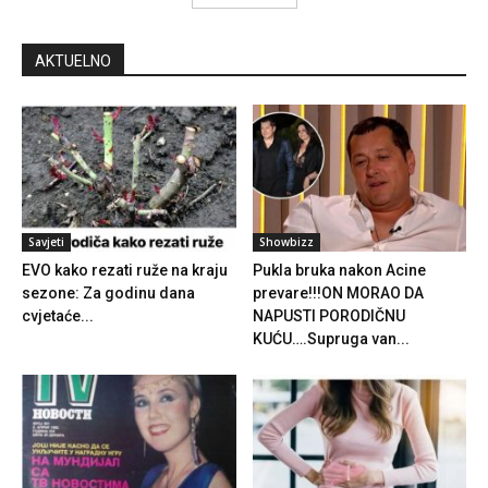
AKTUELNO
Savjeti
Showbizz
EVO kako rezati ruže na kraju
Pukla bruka nakon Acine
sezone: Za godinu dana
prevare!!!ON MORAO DA
cvjetaće...
NAPUSTI PORODIČNU
KUĆU….Supruga van...