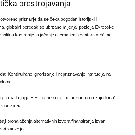
itička prestrojavanja
 otvoreno priznanje da se čeka pogodan istorijski i
a, globalni poredak se ubrzano mijenja, pozicija Evropske
nolitna kao ranije, a jačanje alternativnih centara moći na
da:
Kontinuirano ignorisanje i nepriznavanje institucija na
alnost.
 prema kojoj je BiH “nametnuta i nefunkcionalna zajednica”
ncionizma.
ji pronalaženja alternativnih izvora finansiranja izvan
ari sankcija.