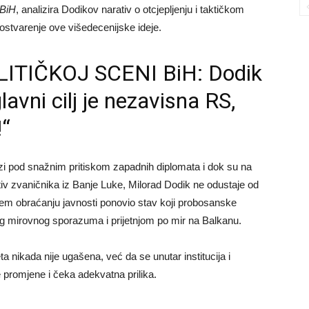
 BiH
, analizira Dodikov narativ o otcjepljenju i taktičkom
 ostvarenje ove višedecenijske ideje.
ITIČKOJ SCENI BiH: Dodik
avni cilj je nezavisna RS,
!“
i pod snažnim pritiskom zapadnih diplomata i dok su na
tiv zvaničnika iz Banje Luke, Milorad Dodik ne odustaje od
njem obraćanju javnosti ponovio stav koji probosanske
g mirovnog sporazuma i prijetnjom po mir na Balkanu.
ta nikada nije ugašena, već da se unutar institucija i
e promjene i čeka adekvatna prilika.