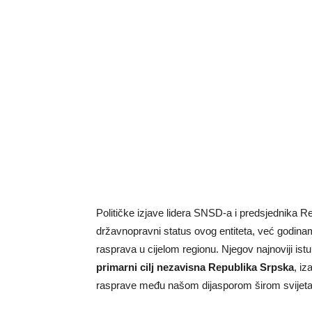
Političke izjave lidera SNSD-a i predsjednika 
državnopravni status ovog entiteta, već godinama 
rasprava u cijelom regionu. Njegov najnoviji is
primarni cilj nezavisna Republika Srpska
, iz
rasprave među našom dijasporom širom svijeta k