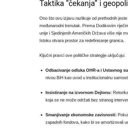
Taktika “čekanja” i geopol
Ono što ovu izjavu razlikuje od prethodnih jeste
međunarodni trenutak. Prema Dodikovim riječim
unije i Sjedinjenih Američkih Država više nije mo
Istoku otvara prostor za redefinisanje granica.
Ključni pravci ove političke strategije uključuju:
Odbacivanje odluka OHR-a i Ustavnog su
nivou BiH kao uvod u institucionalnu samost
Insistiranje na izvornom Dejtonu:
Retorika
koja se ne može održati bez stranog interve
Smanjivanje ekonomske zavisnosti:
Pokuša
zapadnih fondova, kako bi se amortizovali ud