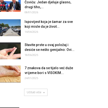
Čoviću: Jedan djeluje glasno,
drugi tiho,...
08/01/2026
Ispovijest koja je šamar za sve
koji misle da je život...
14/04/2026
Stavite prste u ovaj položaj i
desiće se nešto genijalno: Ovi...
18/06/2025
7 znakova da se tijelo već duže
vrijeme bori s VISOKIM...
24/01/2025
Učitati više