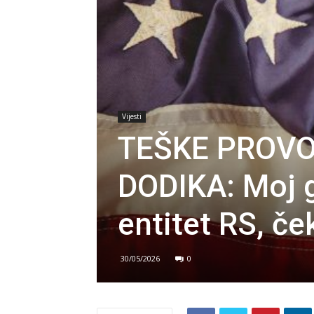
Vijesti
TEŠKE PROVO
DODIKA: Moj gl
entitet RS, č
30/05/2026
0