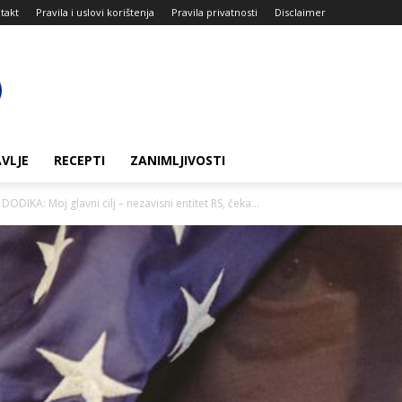
takt
Pravila i uslovi korištenja
Pravila privatnosti
Disclaimer
VLJE
RECEPTI
ZANIMLJIVOSTI
KA: Moj glavni cilj – nezavisni entitet RS, čeka...