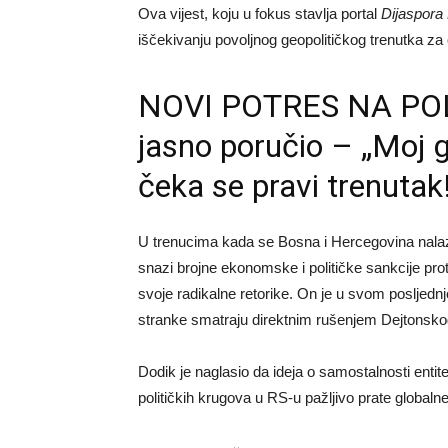
Ova vijest, koju u fokus stavlja portal
Dijaspora
iščekivanju povoljnog geopolitičkog trenutka za
NOVI POTRES NA POL
jasno poručio – „Moj gl
čeka se pravi trenutak
U trenucima kada se Bosna i Hercegovina nalaz
snazi brojne ekonomske i političke sankcije pro
svoje radikalne retorike. On je u svom posljed
stranke smatraju direktnim rušenjem Dejtonsko
Dodik je naglasio da ideja o samostalnosti entite
političkih krugova u RS-u pažljivo prate globaln