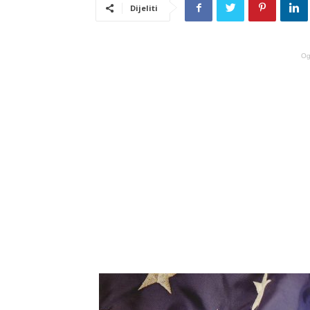
Dijeliti
Og