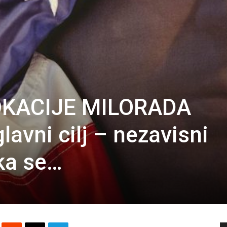
KACIJE MILORADA
avni cilj – nezavisni
eka se…