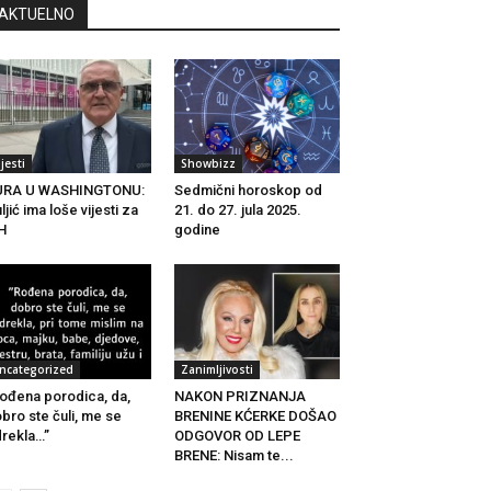
AKTUELNO
ijesti
Showbizz
URA U WASHINGTONU:
Sedmični horoskop od
ljić ima loše vijesti za
21. do 27. jula 2025.
H
godine
ncategorized
Zanimljivosti
ođena porodica, da,
NAKON PRIZNANJA
bro ste čuli, me se
BRENINE KĆERKE DOŠAO
rekla…”
ODGOVOR OD LEPE
BRENE: Nisam te...