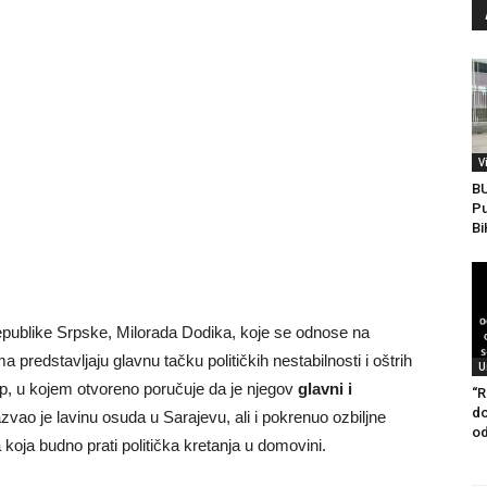
V
B
Pu
Bi
Republike Srpske, Milorada Dodika, koje se odnose na
predstavljaju glavnu tačku političkih nestabilnosti i oštrih
U
tup, u kojem otvoreno poručuje da je njegov
glavni i
“R
do
azvao je lavinu osuda u Sarajevu, ali i pokrenuo ozbiljne
od
oja budno prati politička kretanja u domovini.