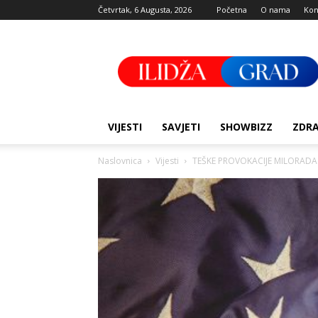
Četvrtak, 6 Augusta, 2026
Početna
O nama
Kon
Ilidza
Grad
VIJESTI
SAVJETI
SHOWBIZZ
ZDRA
Naslovnica
Vijesti
TEŠKE PROVOKACIJE MILORADA DODI