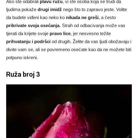
Ako ste odabrali
plavu ružu
, vi ste osoba koja se trudi da
ljudima pokaže
drugi imidž
nego što to zapravo jeste. Volite
da budete viđeni kao neko ko
nikada ne greši
, a često
prikrivate svoja osećanja
. Strah od odbacivanja može vas
tjerati da krijete svoje
pravo lice
, jer nesvesno težite
prihvatanju i podršci
od drugih. Želite da vas ljudi obožavaju i
divite vam se, ali se povremeno osećate kao da ne možete biti
potpuno iskreni.
Ruža broj 3