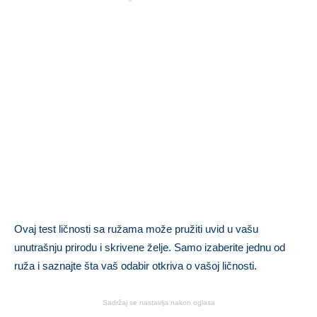
Ovaj test ličnosti sa ružama može pružiti uvid u vašu
unutrašnju prirodu i skrivene želje. Samo izaberite jednu od
ruža i saznajte šta vaš odabir otkriva o vašoj ličnosti.
Sadržaj se nastavlja nakon oglasa