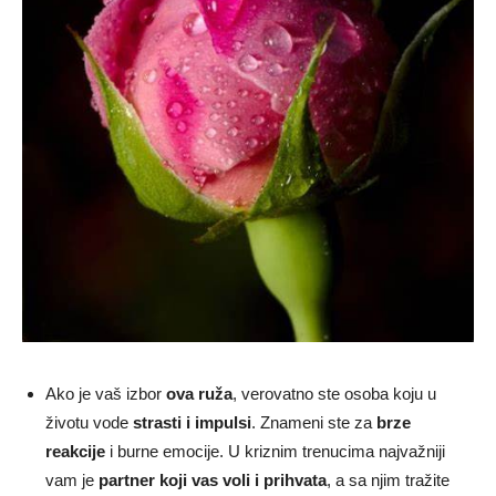
Ako je vaš izbor
ova ruža
, verovatno ste osoba koju u
životu vode
strasti i impulsi
. Znameni ste za
brze
reakcije
i burne emocije. U kriznim trenucima najvažniji
vam je
partner koji vas voli i prihvata
, a sa njim tražite