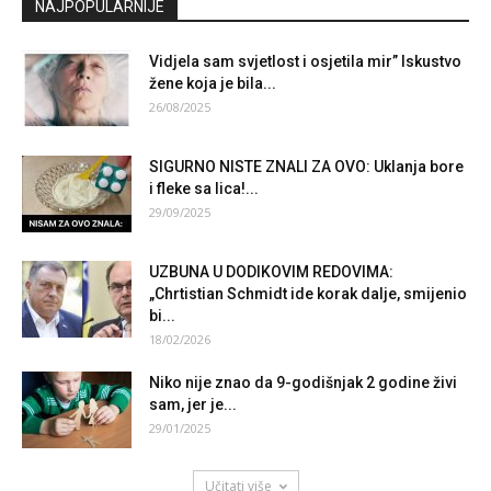
NAJPOPULARNIJE
Vidjela sam svjetlost i osjetila mir” Iskustvo
žene koja je bila...
26/08/2025
SIGURNO NISTE ZNALI ZA OVO: Uklanja bore
i fleke sa lica!...
29/09/2025
UZBUNA U DODIKOVIM REDOVIMA:
„Chrtistian Schmidt ide korak dalje, smijenio
bi...
18/02/2026
Niko nije znao da 9-godišnjak 2 godine živi
sam, jer je...
29/01/2025
Učitati više