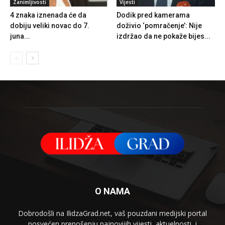
Zanimljivosti
Vijesti
4 znaka iznenada će da
Dodik pred kamerama
dobiju veliki novac do 7.
doživio ‘pomračenje’: Nije
juna...
izdržao da ne pokaže bijes...
O NAMA
Dobrodošli na IlidzaGrad.net, vaš pouzdani medijski portal
posvećen prenošenju najnovijih vijesti, aktuelnosti, i