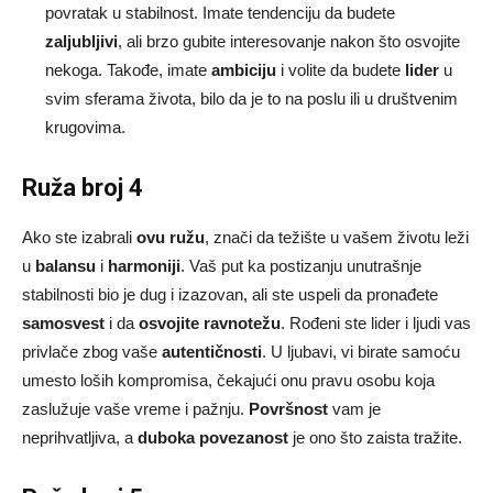
povratak u stabilnost. Imate tendenciju da budete
zaljubljivi
, ali brzo gubite interesovanje nakon što osvojite
nekoga. Takođe, imate
ambiciju
i volite da budete
lider
u
svim sferama života, bilo da je to na poslu ili u društvenim
krugovima.
Ruža broj 4
Ako ste izabrali
ovu ružu
, znači da težište u vašem životu leži
u
balansu
i
harmoniji
. Vaš put ka postizanju unutrašnje
stabilnosti bio je dug i izazovan, ali ste uspeli da pronađete
samosvest
i da
osvojite ravnotežu
. Rođeni ste lider i ljudi vas
privlače zbog vaše
autentičnosti
. U ljubavi, vi birate samoću
umesto loših kompromisa, čekajući onu pravu osobu koja
zaslužuje vaše vreme i pažnju.
Površnost
vam je
neprihvatljiva, a
duboka povezanost
je ono što zaista tražite.