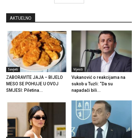
AKTUELNO
Savjeti
Vijesti
ZABORAVITE JAJA – BIJELO
Vukanović o reakcijama na
MESO SE POHUJE U OVOJ
sukob u Tuzli: “Da su
SMJESI: Piletina...
napadači bili...