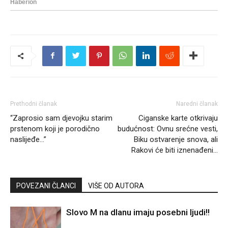
Prethodni članak
Naredni članak
“Zaprosio sam djevojku starim
Ciganske karte otkrivaju
prstenom koji je porodično
budućnost: Ovnu srećne vesti,
naslijeđe…”
Biku ostvarenje snova, ali
Rakovi će biti iznenađeni…
POVEZANI ČLANCI
VIŠE OD AUTORA
Slovo M na dlanu imaju posebni ljudi!!