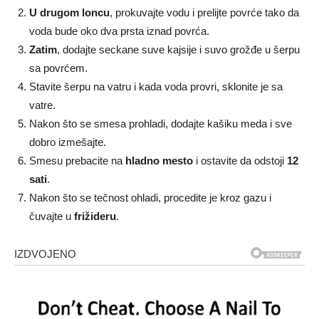
U drugom loncu
, prokuvajte vodu i prelijte povrće tako da
voda bude oko dva prsta iznad povrća.
Zatim
, dodajte seckane suve kajsije i suvo grožđe u šerpu
sa povrćem.
Stavite šerpu na vatru i kada voda provri, sklonite je sa
vatre.
Nakon što se smesa prohladi, dodajte kašiku meda i sve
dobro izmešajte.
Smesu prebacite na
hladno mesto
i ostavite da odstoji
12
sati
.
Nakon što se tečnost ohladi, procedite je kroz gazu i
čuvajte u
frižideru
.