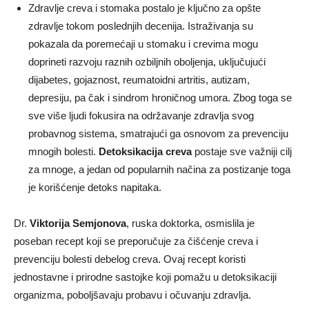
Zdravlje creva i stomaka postalo je ključno za opšte
zdravlje tokom poslednjih decenija. Istraživanja su
pokazala da poremećaji u stomaku i crevima mogu
doprineti razvoju raznih ozbiljnih oboljenja, uključujući
dijabetes, gojaznost, reumatoidni artritis, autizam,
depresiju, pa čak i sindrom hroničnog umora. Zbog toga se
sve više ljudi fokusira na održavanje zdravlja svog
probavnog sistema, smatrajući ga osnovom za prevenciju
mnogih bolesti.
Detoksikacija creva
postaje sve važniji cilj
za mnoge, a jedan od popularnih načina za postizanje toga
je korišćenje detoks napitaka.
Dr.
Viktorija Semjonova
, ruska doktorka, osmislila je
poseban recept koji se preporučuje za čišćenje creva i
prevenciju bolesti debelog creva. Ovaj recept koristi
jednostavne i prirodne sastojke koji pomažu u detoksikaciji
organizma, poboljšavaju probavu i očuvanju zdravlja.