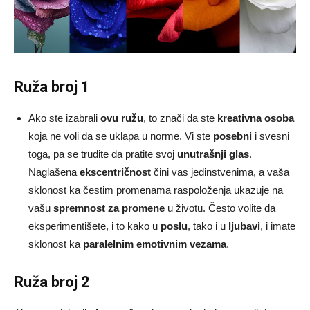
Ruža broj 1
Ako ste izabrali
ovu ružu
, to znači da ste
kreativna osoba
koja ne voli da se uklapa u norme. Vi ste
posebni
i svesni
toga, pa se trudite da pratite svoj
unutrašnji glas
.
Naglašena
ekscentričnost
čini vas jedinstvenima, a vaša
sklonost ka čestim promenama raspoloženja ukazuje na
vašu
spremnost za promene
u životu. Često volite da
eksperimentišete, i to kako u
poslu
, tako i u
ljubavi
, i imate
sklonost ka
paralelnim emotivnim vezama
.
Ruža broj 2