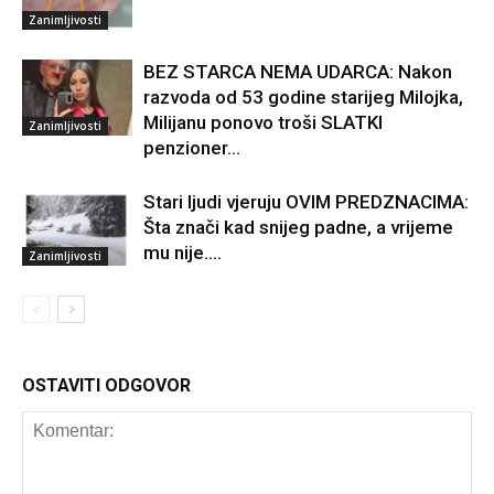
Zanimljivosti
BEZ STARCA NEMA UDARCA: Nakon
razvoda od 53 godine starijeg Milojka,
Milijanu ponovo troši SLATKI
Zanimljivosti
penzioner…
Stari ljudi vjeruju OVIM PREDZNACIMA:
Šta znači kad snijeg padne, a vrijeme
mu nije….
Zanimljivosti
OSTAVITI ODGOVOR