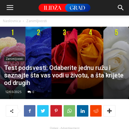
Naslovnica
Zanimljivosti
Zanimljivosti
Test podsvesti: Odaberite jednu ružu i
saznajte šta vas vodi u životu, a šta krijete
od drugih
12/03/2025
0
Oglasi - Advertisement