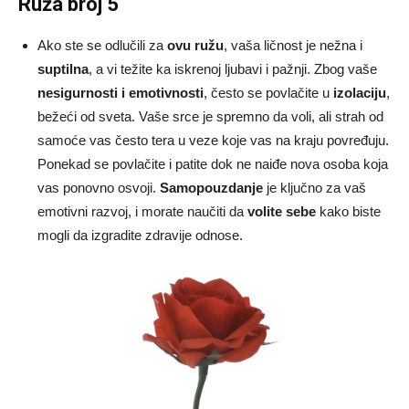
Ruža broj 5
Ako ste se odlučili za
ovu ružu
, vaša ličnost je nežna i
suptilna
, a vi težite ka iskrenoj ljubavi i pažnji. Zbog vaše
nesigurnosti i emotivnosti
, često se povlačite u
izolaciju
,
bežeći od sveta. Vaše srce je spremno da voli, ali strah od
samoće vas često tera u veze koje vas na kraju povređuju.
Ponekad se povlačite i patite dok ne naiđe nova osoba koja
vas ponovno osvoji.
Samopouzdanje
je ključno za vaš
emotivni razvoj, i morate naučiti da
volite sebe
kako biste
mogli da izgradite zdravije odnose.