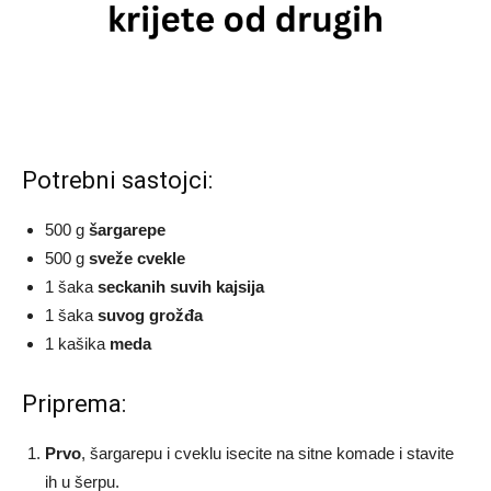
Potrebni sastojci:
500 g
šargarepe
500 g
sveže cvekle
1 šaka
seckanih suvih kajsija
1 šaka
suvog grožđa
1 kašika
meda
Priprema:
Prvo
, šargarepu i cveklu isecite na sitne komade i stavite
ih u šerpu.