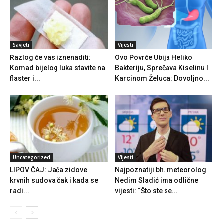
Savjeti
Vijesti
Razlog će vas iznenaditi:
Ovo Povrće Ubija Heliko
Komad bijelog luka stavite na
Bakteriju, Sprečava Kiselinu I
flaster i...
Karcinom Želuca: Dovoljno...
Uncategorized
Vijesti
LIPOV ČAJ: Jača zidove
Najpoznatiji bh. meteorolog
krvnih sudova čak i kada se
Nedim Sladić ima odlične
radi...
vijesti: “Što ste se...