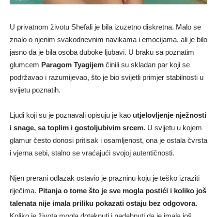
U privatnom životu Shefali je bila izuzetno diskretna. Malo se
znalo o njenim svakodnevnim navikama i emocijama, ali je bilo
jasno da je bila osoba duboke ljubavi. U braku sa poznatim
glumcem
Paragom Tyagijem
činili su skladan par koji se
podržavao i razumijevao, što je bio svijetli primjer stabilnosti u
svijetu poznatih.
Ljudi koji su je poznavali opisuju je kao
utjelovljenje nježnosti
i snage, sa toplim i gostoljubivim srcem.
U svijetu u kojem
glamur često donosi pritisak i osamljenost, ona je ostala čvrsta
i vjerna sebi, stalno se vraćajući svojoj autentičnosti.
Njen prerani odlazak ostavio je prazninu koju je teško izraziti
riječima.
Pitanja o tome što je sve mogla postići i koliko još
talenata nije imala priliku pokazati ostaju bez odgovora.
Koliko je života mogla dotaknuti i nadahnuti da je imala još