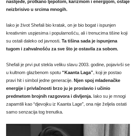
naslijeđe, protkano ljepotom, karizmom i energijom, ostaje
neizbrisivo u srcima mnogih.
Iako je život Shefali bio kratak, on je bio bogat i ispunjen
kreativnim uspjesima i popularnošću, ali i trenucima tišine koji
su ostali daleko od javnosti.
Ta tišina sada je ispunjena
tugom i zahvalnošću za sve što je ostavila za sobom.
Shefali je prvi put stekla veliku slavu 2003. godine, pojavivši se
u kultnom glazbenom spotu
“Kaanta Laga”
, koji je postao
pravi hit i simbol jedne generacije.
Njen spoj mladenačke
energije i privlačnosti brzo ju je proslavio i učinio
predmetom brojnih razgovora i divljenja.
Iako su je mnogi
zapamtili kao “djevojku iz Kaanta Lage”, ona nije željela ostati
samo senzacija tog trenutka.