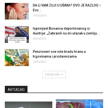
DA LI VAM ZUJI U UŠIMA? OVO JE RAZLOG –
Evo...
15/02/2025
Ispovijest Bosanca deportovanog iz
Austrije: „Zabranili su mi ulazak u zemlju...
30/05/2026
Penzioneri sve više kradu hranu u
trgovinama i prodavnicama
16/05/2025
Učitati više
AKTUELNO