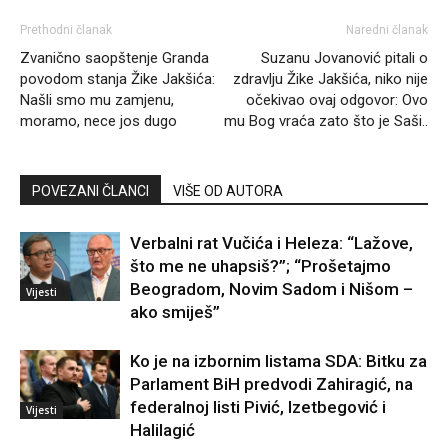
Prethodni članak
Naredni članak
Zvanično saopštenje Granda
Suzanu Jovanović pitali o
povodom stanja Žike Jakšića:
zdravlju Žike Jakšića, niko nije
Našli smo mu zamjenu,
očekivao ovaj odgovor: Ovo
moramo, nece jos dugo
mu Bog vraća zato što je Saši..
POVEZANI ČLANCI
VIŠE OD AUTORA
Verbalni rat Vučića i Heleza: “Lažove,
što me ne uhapsiš?”; “Prošetajmo
Beogradom, Novim Sadom i Nišom –
Vijesti
ako smiješ”
Ko je na izbornim listama SDA: Bitku za
Parlament BiH predvodi Zahiragić, na
federalnoj listi Pivić, Izetbegović i
Vijesti
Halilagić