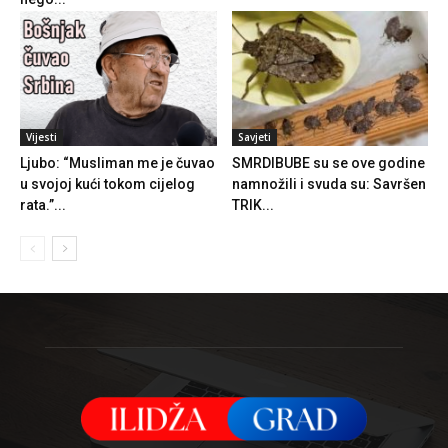
Vijesti
Savjeti
Ljubo: “Musliman me je čuvao
SMRDIBUBE su se ove godine
u svojoj kući tokom cijelog
namnožili i svuda su: Savršen
rata.”...
TRIK...