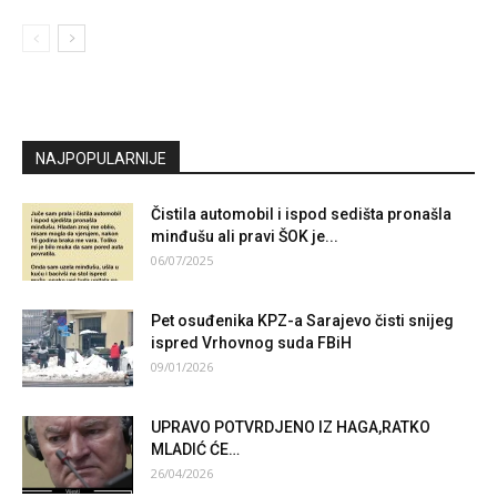
NAJPOPULARNIJE
Čistila automobil i ispod sedišta pronašla
minđušu ali pravi ŠOK je...
06/07/2025
Pet osuđenika KPZ-a Sarajevo čisti snijeg
ispred Vrhovnog suda FBiH
09/01/2026
UPRAVO POTVRDJENO IZ HAGA,RATKO
MLADIĆ ĆE…
26/04/2026