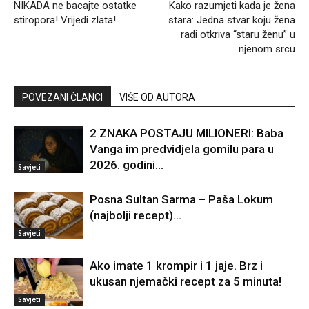
NIKADA ne bacajte ostatke
Kako razumjeti kada je žena
stiropora! Vrijedi zlata!
stara: Jedna stvar koju žena
radi otkriva “staru ženu” u
njenom srcu
POVEZANI ČLANCI
VIŠE OD AUTORA
2 ZNAKA POSTAJU MILIONERI: Baba
Vanga im predvidjela gomilu para u
2026. godini…
Savjeti
Posna Sultan Sarma – Paša Lokum
(najbolji recept)…
Savjeti
Ako imate 1 krompir i 1 jaje. Brz i
ukusan njemački recept za 5 minuta!
Savjeti