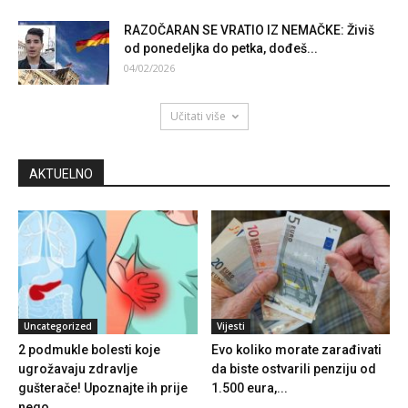
RAZOČARAN SE VRATIO IZ NEMAČKE: Živiš
od ponedeljka do petka, dođeš...
04/02/2026
Učitati više
AKTUELNO
Uncategorized
Vijesti
2 podmukle bolesti koje
Evo koliko morate zarađivati
ugrožavaju zdravlje
da biste ostvarili penziju od
gušterače! Upoznajte ih prije
1.500 eura,...
nego...