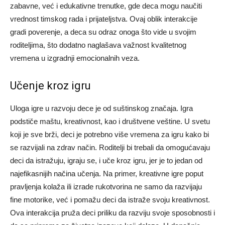
zabavne, već i edukativne trenutke, gde deca mogu naučiti
vrednost timskog rada i prijateljstva.
Ovaj oblik interakcije
gradi poverenje, a deca su odraz onoga što vide u svojim
roditeljima, što dodatno naglašava važnost kvalitetnog
vremena u izgradnji emocionalnih veza.
Učenje kroz igru
Uloga igre u razvoju dece je od suštinskog značaja. Igra
podstiče maštu, kreativnost, kao i društvene veštine. U svetu
koji je sve brži, deci je potrebno više vremena za igru kako bi
se razvijali na zdrav način.
Roditelji bi trebali da omogućavaju
deci da istražuju, igraju se, i uče kroz igru, jer je to jedan od
najefikasnijih načina učenja. Na primer, kreativne igre poput
pravljenja kolaža ili izrade rukotvorina ne samo da razvijaju
fine motorike, već i pomažu deci da istraže svoju kreativnost.
Ova interakcija pruža deci priliku da razviju svoje sposobnosti i