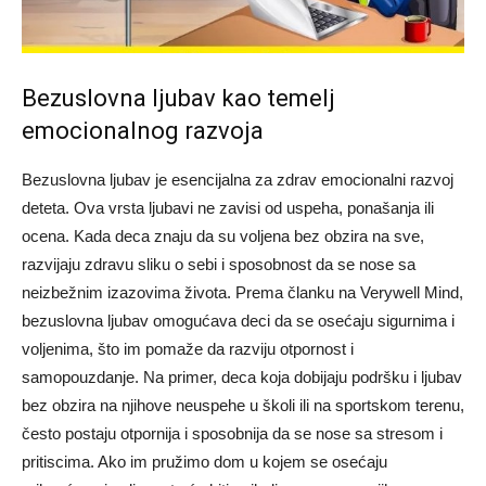
Bezuslovna ljubav kao temelj
emocionalnog razvoja
Bezuslovna ljubav je esencijalna za zdrav emocionalni razvoj
deteta. Ova vrsta ljubavi ne zavisi od uspeha, ponašanja ili
ocena. Kada deca znaju da su voljena bez obzira na sve,
razvijaju zdravu sliku o sebi i sposobnost da se nose sa
neizbežnim izazovima života. Prema članku na Verywell Mind,
bezuslovna ljubav omogućava deci da se osećaju sigurnima i
voljenima, što im pomaže da razviju otpornost i
samopouzdanje. Na primer, deca koja dobijaju podršku i ljubav
bez obzira na njihove neuspehe u školi ili na sportskom terenu,
često postaju otpornija i sposobnija da se nose sa stresom i
pritiscima. Ako im pružimo dom u kojem se osećaju