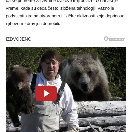
da se pripreme za životne izazove koji dolaze. U današnje
vreme, kada su deca često izložena tehnologiji, važno je
podsticati igre na otvorenom i fizičke aktivnosti koje doprinose
njihovom zdravlju i dobrobiti.