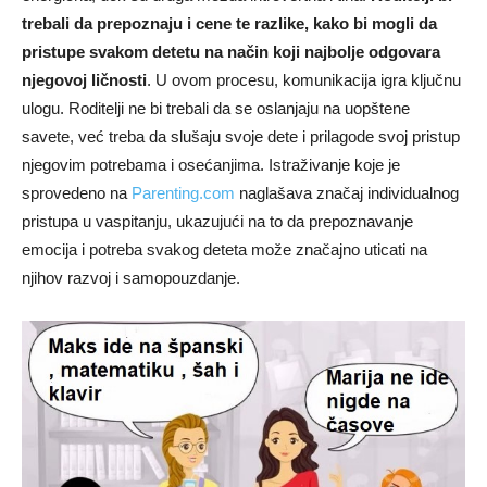
trebali da prepoznaju i cene te razlike, kako bi mogli da
pristupe svakom detetu na način koji najbolje odgovara
njegovoj ličnosti
. U ovom procesu, komunikacija igra ključnu
ulogu. Roditelji ne bi trebali da se oslanjaju na uopštene
savete, već treba da slušaju svoje dete i prilagode svoj pristup
njegovim potrebama i osećanjima. Istraživanje koje je
sprovedeno na
Parenting.com
naglašava značaj individualnog
pristupa u vaspitanju, ukazujući na to da prepoznavanje
emocija i potreba svakog deteta može značajno uticati na
njihov razvoj i samopouzdanje.