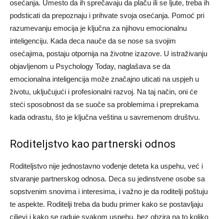
osećanja. Umesto da ih sprečavaju da plaču ili se ljute, treba ih
podsticati da prepoznaju i prihvate svoja osećanja. Pomoć pri
razumevanju emocija je ključna za njihovu emocionalnu
inteligenciju.
Kada deca nauče da se nose sa svojim
osećajima, postaju otpornija na životne izazove. U istraživanju
objavljenom u Psychology Today, naglašava se da
emocionalna inteligencija može značajno uticati na uspjeh u
životu, uključujući i profesionalni razvoj.
Na taj način, oni će
steći sposobnost da se suoče sa problemima i preprekama
kada odrastu, što je ključna veština u savremenom društvu.
Roditeljstvo kao partnerski odnos
Roditeljstvo nije jednostavno vođenje deteta ka uspehu, već i
stvaranje partnerskog odnosa. Deca su jedinstvene osobe sa
sopstvenim snovima i interesima, i važno je da roditelji poštuju
te aspekte.
Roditelji treba da budu primer kako se postavljaju
ciljevi i kako se raduje svakom uspehu, bez obzira na to koliko