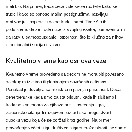
mali bio. Na primer, kada deca vide svoje roditelje kako se
trude i kako se ponose malim postignućima, razvijaju
motivaciju i inspiraciju da se trude i sami.
Time što ih
podstičemo da se trude i uče iz svojih grešaka, pomažemo im
da razviju samopouzdanje i otpornost, što je ključno za njihov
emocionalni i socijalni razvoj.
Kvalitetno vreme kao osnova veze
Kvalitetno vreme provedeno sa decom ne mora biti povezano
sa skupim izletima ili planiranjem savršenih aktivnosti.
Ponekad je dovoljna samo iskrena pažnja i prisutnost. Deca
cene trenutke kada smo zaista prisutni, kada ih slušamo i
kada se zanimamo za njihove misli i osećanja.
Igra,
zajedničko čitanje ili razgovori bez pritiska mogu stvoriti
duboku vezu koja će se održati kroz godine. Na primer,
provođenje večeri u igri društvenih igara može stvoriti ne samo