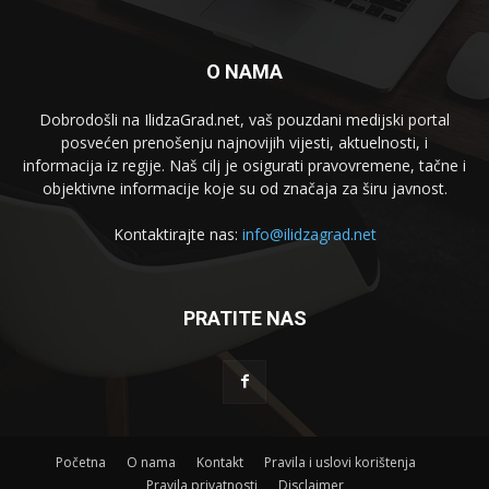
O NAMA
Dobrodošli na IlidzaGrad.net, vaš pouzdani medijski portal
posvećen prenošenju najnovijih vijesti, aktuelnosti, i
informacija iz regije. Naš cilj je osigurati pravovremene, tačne i
objektivne informacije koje su od značaja za širu javnost.
Kontaktirajte nas:
info@ilidzagrad.net
PRATITE NAS
Početna
O nama
Kontakt
Pravila i uslovi korištenja
Pravila privatnosti
Disclaimer