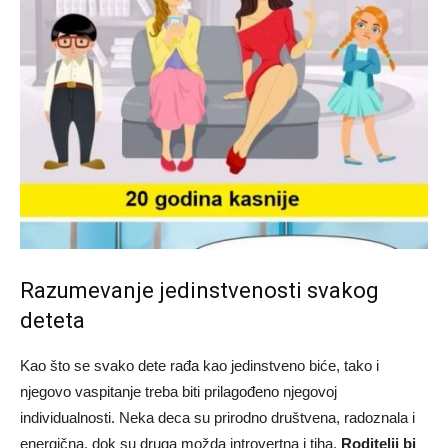
Razumevanje jedinstvenosti svakog
deteta
Kao što se svako dete rađa kao jedinstveno biće, tako i
njegovo vaspitanje treba biti prilagođeno njegovoj
individualnosti. Neka deca su prirodno društvena, radoznala i
energična, dok su druga možda introvertna i tiha.
Roditelji bi