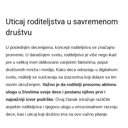
Uticaj roditeljstva u savremenom
društvu
U poslednjim decenijama, koncept roditeljstva se značajno
promenio. U današnjem svetu, roditeljstvo je više nego ikad
pre u velikoj meri oblikovano vanjskim faktorima, poput
društvenih mreža i medija. Kako deca odrastaju u digitalnom
svetu, roditelji se suočavaju sa izazovima koji dolaze sa tim
novim okruženjem.
Važno je da roditelji preuzmu aktivnu
ulogu u životima svoje dece i postanu njihov prvi i
najvažniji izvor podrške
. Ovaj članak istražuje različite
aspekte roditeljstva i njegovu ulogu u emocionalnom razvoju
dece, kao i uticaj koji društvo ima na ovo važno pitanje.