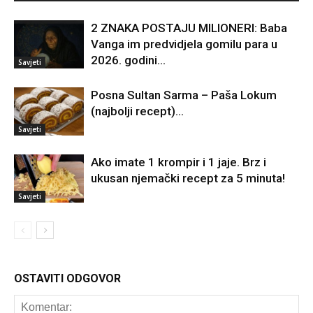
2 ZNAKA POSTAJU MILIONERI: Baba
Vanga im predvidjela gomilu para u
2026. godini…
Savjeti
Posna Sultan Sarma – Paša Lokum
(najbolji recept)…
Savjeti
Ako imate 1 krompir i 1 jaje. Brz i
ukusan njemački recept za 5 minuta!
Savjeti
OSTAVITI ODGOVOR