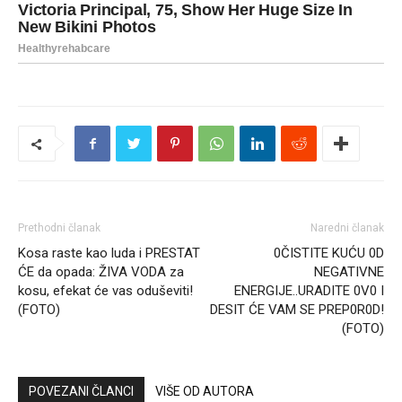
Prethodni članak
Naredni članak
Kosa raste kao luda i PRESTAT
0ČISTITE KUĆU 0D
ĆE da opada: ŽIVA VODA za
NEGATIVNE
kosu, efekat će vas oduševiti!
ENERGIJE..URADITE 0V0 I
(FOTO)
DESIT ĆE VAM SE PREP0R0D!
(FOTO)
POVEZANI ČLANCI
VIŠE OD AUTORA