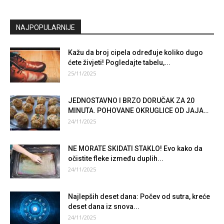
NAJPOPULARNIJE
Kažu da broj cipela određuje koliko dugo
ćete živjeti! Pogledajte tabelu,...
25/11/2025
JEDNOSTAVNO I BRZO DORUČAK ZA 20
MINUTA. POHOVANE OKRUGLICE OD JAJA…
24/11/2025
NE MORATE SKIDATI STAKLO! Evo kako da
očistite fleke između duplih...
24/11/2025
Najlepših deset dana: Počev od sutra, kreće
deset dana iz snova...
24/11/2025