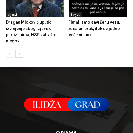
Vijesti
Savjeti
Dragan Mioković uputio
“Imali smo savršenu vezu,
izvinjenje zbog izjave o
idealan brak, dok se jedno
partizanima, HSP zatražio
veče nisam...
njegovu...
O NAMA