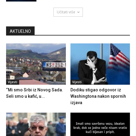
Učitati više
AKTUELNO
Vijesti
Vijesti
“Mi smo Srbi iz Novog Sada.
Dodiku stigao odgovor iz
Seli smo u kafić, u...
Washingtona nakon spornih
izjava