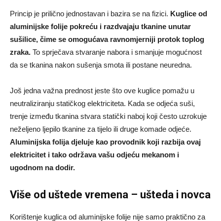
Princip je prilično jednostavan i bazira se na fizici.
Kuglice od
aluminijske folije pokreću i razdvajaju tkanine unutar
sušilice, čime se omogućava ravnomjerniji protok toplog
zraka.
To sprječava stvaranje nabora i smanjuje mogućnost
da se tkanina nakon sušenja smota ili postane neuredna.
Još jedna važna prednost jeste što ove kuglice pomažu u
neutraliziranju statičkog elektriciteta. Kada se odjeća suši,
trenje između tkanina stvara statički naboj koji često uzrokuje
neželjeno ljepilo tkanine za tijelo ili druge komade odjeće.
Aluminijska folija djeluje kao provodnik koji razbija ovaj
elektricitet i tako održava vašu odjeću mekanom i
ugodnom na dodir.
Više od uštede vremena – ušteda i novca
Korištenje kuglica od aluminijske folije nije samo praktično za