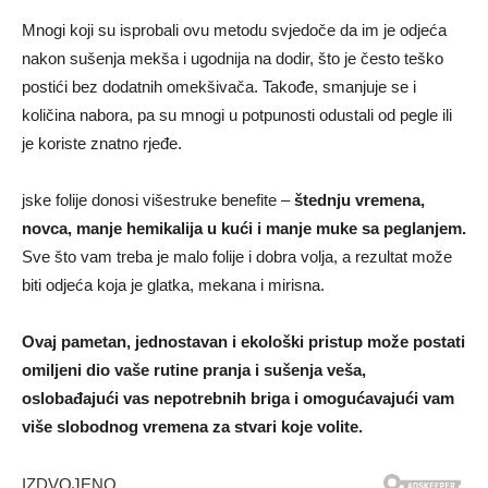
Mnogi koji su isprobali ovu metodu svjedoče da im je odjeća
nakon sušenja mekša i ugodnija na dodir, što je često teško
postići bez dodatnih omekšivača. Takođe, smanjuje se i
količina nabora, pa su mnogi u potpunosti odustali od pegle ili
je koriste znatno rjeđe.
jske folije donosi višestruke benefite –
štednju vremena,
novca, manje hemikalija u kući i manje muke sa peglanjem.
Sve što vam treba je malo folije i dobra volja, a rezultat može
biti odjeća koja je glatka, mekana i mirisna.
Ovaj pametan, jednostavan i ekološki pristup može postati
omiljeni dio vaše rutine pranja i sušenja veša,
oslobađajući vas nepotrebnih briga i omogućavajući vam
više slobodnog vremena za stvari koje volite.