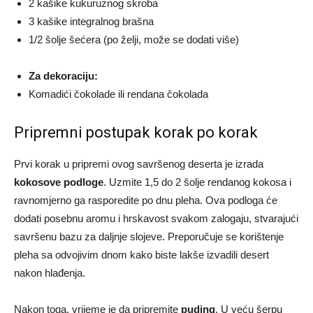
2 kašike kukuruznog skroba
3 kašike integralnog brašna
1/2 šolje šećera (po želji, može se dodati više)
Za dekoraciju:
Komadići čokolade ili rendana čokolada
Pripremni postupak korak po korak
Prvi korak u pripremi ovog savršenog deserta je izrada
kokosove podloge
. Uzmite 1,5 do 2 šolje rendanog kokosa i
ravnomjerno ga rasporedite po dnu pleha. Ova podloga će
dodati posebnu aromu i hrskavost svakom zalogaju, stvarajući
savršenu bazu za daljnje slojeve. Preporučuje se korištenje
pleha sa odvojivim dnom kako biste lakše izvadili desert
nakon hlađenja.
Nakon toga, vrijeme je da pripremite
puding
. U veću šerpu