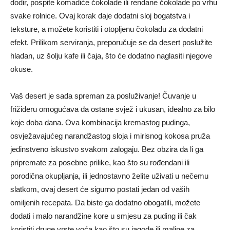
dodir, pospite komadiće čokolade ili rendane čokolade po vrhu
svake rolnice. Ovaj korak daje dodatni sloj bogatstva i
teksture, a možete koristiti i otopljenu čokoladu za dodatni
efekt. Prilikom serviranja, preporučuje se da desert poslužite
hladan, uz šolju kafe ili čaja, što će dodatno naglasiti njegove
okuse.
Vaš desert je sada spreman za posluživanje! Čuvanje u
frižideru omogućava da ostane svjež i ukusan, idealno za bilo
koje doba dana. Ova kombinacija kremastog pudinga,
osvježavajućeg narandžastog sloja i mirisnog kokosa pruža
jedinstveno iskustvo svakom zalogaju. Bez obzira da li ga
pripremate za posebne prilike, kao što su rođendani ili
porodična okupljanja, ili jednostavno želite uživati u nečemu
slatkom, ovaj desert će sigurno postati jedan od vaših
omiljenih recepata. Da biste ga dodatno obogatili, možete
dodati i malo narandžine kore u smjesu za puding ili čak
koristiti druge vrste voća kao što su jagode ili maline za