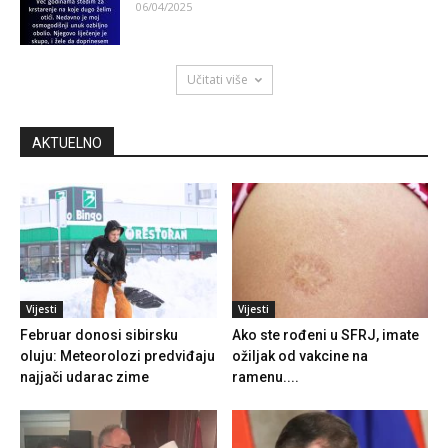
06/04/2025
Učitati više
AKTUELNO
Vijesti
Vijesti
Februar donosi sibirsku
Ako ste rođeni u SFRJ, imate
oluju: Meteorolozi predviđaju
ožiljak od vakcine na
najjači udarac zime
ramenu....