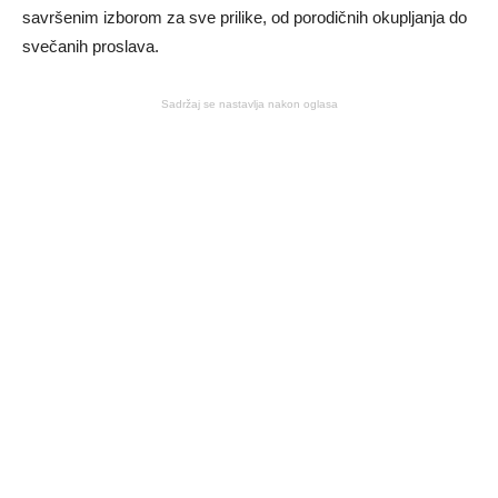
savršenim izborom za sve prilike, od porodičnih okupljanja do
svečanih proslava.
Sadržaj se nastavlja nakon oglasa