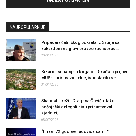
NAJPOPULARNIJE
Pripadnik četničkog pokreta iz Srbije sa
kokardom na glavi provocirao ispred...
20/01/2026
Bizarna situacija u Rogatici: Građani prijavili
MUP-u prisustvo sekte, ispostavilo se...
31/01/2026
Skandal u režiji Dragana Čovića: Iako
bošnjački delegati nisu prisustvovali
sjednici,...
08/07/2026
“Imam 72 godine i udovica sam…”