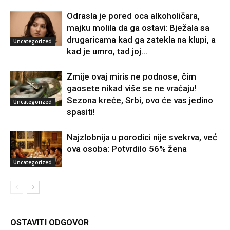
Odrasla je pored oca alkoholičara,
majku molila da ga ostavi: Bježala sa
drugaricama kad ga zatekla na klupi, a
Uncategorized
kad je umro, tad joj...
Zmije ovaj miris ne podnose, čim
gaosete nikad više se ne vraćaju!
Sezona kreće, Srbi, ovo će vas jedino
Uncategorized
spasiti!
Najzlobnija u porodici nije svekrva, već
ova osoba: Potvrdilo 56% žena
Uncategorized
OSTAVITI ODGOVOR