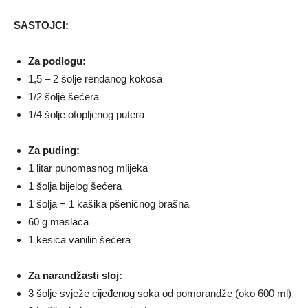
SASTOJCI:
Za podlogu:
1,5 – 2 šolje rendanog kokosa
1/2 šolje šećera
1/4 šolje otopljenog putera
Za puding:
1 litar punomasnog mlijeka
1 šolja bijelog šećera
1 šolja + 1 kašika pšeničnog brašna
60 g maslaca
1 kesica vanilin šećera
Za narandžasti sloj:
3 šolje svježe cijeđenog soka od pomorandže (oko 600 ml)