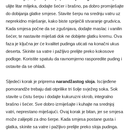
ulijte litar mlijeka, dodajte šećer i brašno, pa dobro promiješajte
do dobijanja glatke smjese. Stavite šerpu na srednju vatru uz
neprekidno miješanje, kako biste spriječili stvaranje grudvica.
Kada smjesa počne da se zgušnjava, dodajte maslac i vanilin
šećer, te nastavite miješati dok ne dobijete glatku kremu. Ova
faza je ključna jer će kvalitet pudinga uticati na konačni ukus
deserta. Skinite sa vatre i pažljivo prelijte preko kokosove
podloge. Koristite spatulu da ravnomjerno rasporedite puding i
ostavite da se ohladi.
Sljedeći korak je priprema
narandžastog sloja
. Iscijeđene
pomorandže trebaju dati otprilike tri šolje svježeg soka. Sok
stavite u čistu šerpu i dodajte kukuruzni skrob, integralno
brašno i šećer. Sve dobro izmiješajte i kuhajte na srednjoj
vatri, neprestano miješajući. Ovaj korak je bitan, jer se smjesa
može zalijepiti za dno šerpe. Kada smjesa postane gusta i
glatka, skinite sa vatre i pažljivo prelijte preko sloja pudinga.