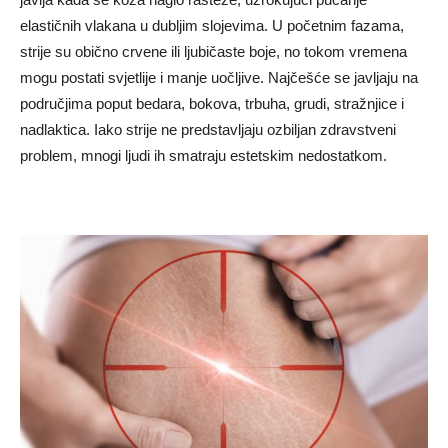
elastičnih vlakana u dubljim slojevima. U početnim fazama,
strije su obično crvene ili ljubičaste boje, no tokom vremena
mogu postati svjetlije i manje uočljive. Najčešće se javljaju na
područjima poput bedara, bokova, trbuha, grudi, stražnjice i
nadlaktica. Iako strije ne predstavljaju ozbiljan zdravstveni
problem, mnogi ljudi ih smatraju estetskim nedostatkom.