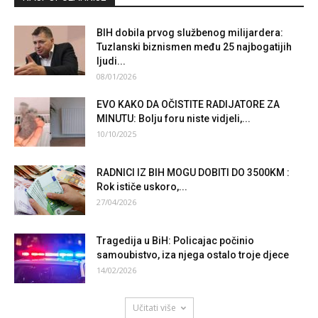
BIH dobila prvog službenog milijardera:
Tuzlanski biznismen među 25 najbogatijih
ljudi...
08/01/2026
EVO KAKO DA OČISTITE RADIJATORE ZA
MINUTU: Bolju foru niste vidjeli,...
10/10/2025
RADNICI IZ BIH MOGU DOBITI DO 3500KM :
Rok ističe uskoro,...
27/04/2026
Tragedija u BiH: Policajac počinio
samoubistvo, iza njega ostalo troje djece
14/02/2026
Učitati više