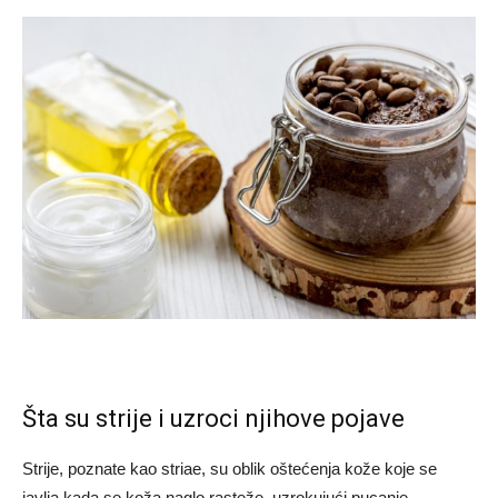
Šta su strije i uzroci njihove pojave
Strije, poznate kao striae, su oblik oštećenja kože koje se
javlja kada se koža naglo rasteže, uzrokujući pucanje