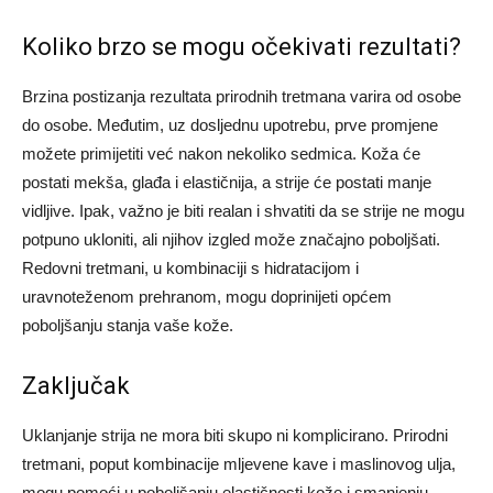
Koliko brzo se mogu očekivati rezultati?
Brzina postizanja rezultata prirodnih tretmana varira od osobe
do osobe. Međutim, uz dosljednu upotrebu, prve promjene
možete primijetiti već nakon nekoliko sedmica. Koža će
postati mekša, glađa i elastičnija, a strije će postati manje
vidljive. Ipak, važno je biti realan i shvatiti da se strije ne mogu
potpuno ukloniti, ali njihov izgled može značajno poboljšati.
Redovni tretmani, u kombinaciji s hidratacijom i
uravnoteženom prehranom, mogu doprinijeti općem
poboljšanju stanja vaše kože.
Zaključak
Uklanjanje strija ne mora biti skupo ni komplicirano. Prirodni
tretmani, poput kombinacije mljevene kave i maslinovog ulja,
mogu pomoći u poboljšanju elastičnosti kože i smanjenju