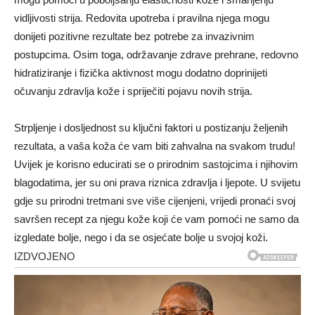
vidljivosti strija. Redovita upotreba i pravilna njega mogu
donijeti pozitivne rezultate bez potrebe za invazivnim
postupcima. Osim toga, održavanje zdrave prehrane, redovno
hidratiziranje i fizička aktivnost mogu dodatno doprinijeti
očuvanju zdravlja kože i spriječiti pojavu novih strija.
Strpljenje i dosljednost su ključni faktori u postizanju željenih
rezultata, a vaša koža će vam biti zahvalna na svakom trudu!
Uvijek je korisno educirati se o prirodnim sastojcima i njihovim
blagodatima, jer su oni prava riznica zdravlja i ljepote.
U svijetu
gdje su prirodni tretmani sve više cijenjeni, vrijedi pronaći svoj
savršen recept za njegu kože koji će vam pomoći ne samo da
izgledate bolje, nego i da se osjećate bolje u svojoj koži.