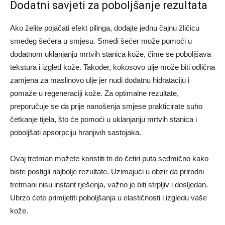
Dodatni savjeti za poboljšanje rezultata
Ako želite pojačati efekt pilinga, dodajte jednu čajnu žličicu
smeđeg šećera u smjesu. Smeđi šećer može pomoći u
dodatnom uklanjanju mrtvih stanica kože, čime se poboljšava
tekstura i izgled kože. Također, kokosovo ulje može biti odlična
zamjena za maslinovo ulje jer nudi dodatnu hidrataciju i
pomaže u regeneraciji kože. Za optimalne rezultate,
preporučuje se da prije nanošenja smjese prakticirate suho
četkanje tijela, što će pomoći u uklanjanju mrtvih stanica i
poboljšati apsorpciju hranjivih sastojaka.
Ovaj tretman možete koristiti tri do četiri puta sedmično kako
biste postigli najbolje rezultate. Uzimajući u obzir da prirodni
tretmani nisu instant rješenja, važno je biti strpljiv i dosljedan.
Ubrzo ćete primijetiti poboljšanja u elastičnosti i izgledu vaše
kože.