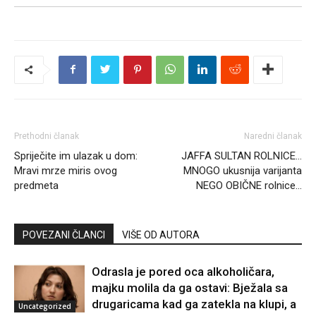
Prethodni članak
Naredni članak
Spriječite im ulazak u dom:
JAFFA SULTAN ROLNICE…
Mravi mrze miris ovog
MNOGO ukusnija varijanta
predmeta
NEGO OBIČNE rolnice…
POVEZANI ČLANCI
VIŠE OD AUTORA
Odrasla je pored oca alkoholičara,
majku molila da ga ostavi: Bježala sa
drugaricama kad ga zatekla na klupi, a
Uncategorized