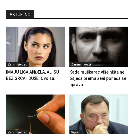
AKTUELNO
Zanimljivosti
Zanimljivosti
IMAJU LICA ANĐELA, ALI SU
Kada muškarac više ništa ne
BEZ SRCA I DUŠE: Ovo su...
osjeća prema ženi ponaša se
upravo...
Zanimljivosti
Vijesti