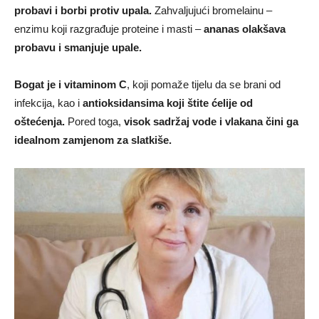
probavi i borbi protiv upala.
Zahvaljujući bromelainu –
enzimu koji razgrađuje proteine i masti –
ananas olakšava
probavu i smanjuje upale.
Bogat je i vitaminom C
, koji pomaže tijelu da se brani od
infekcija, kao i
antioksidansima koji štite ćelije od
oštećenja.
Pored toga,
visok sadržaj vode i vlakana čini ga
idealnom zamjenom za slatkiše.