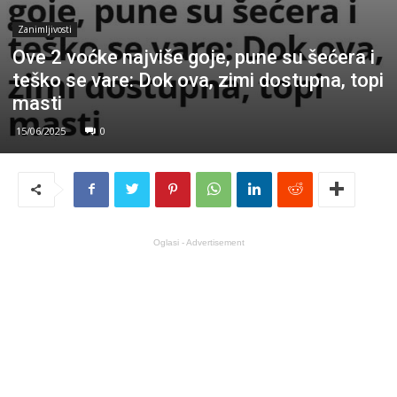
Zanimljivosti
Ove 2 voćke najviše goje, pune su šećera i
teško se vare: Dok ova, zimi dostupna, topi
masti
15/06/2025
0
Oglasi - Advertisement