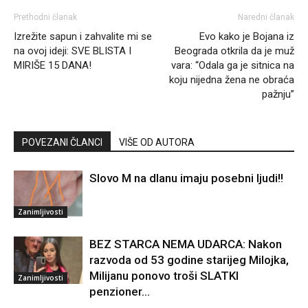
Prethodni članak
Naredni članak
Izrežite sapun i zahvalite mi se
Evo kako je Bojana iz
na ovoj ideji: SVE BLISTA I
Beograda otkrila da je muž
MIRIŠE 15 DANA!
vara: “Odala ga je sitnica na
koju nijedna žena ne obraća
pažnju”
POVEZANI ČLANCI
VIŠE OD AUTORA
Slovo M na dlanu imaju posebni ljudi!!
Zanimljivosti
BEZ STARCA NEMA UDARCA: Nakon
razvoda od 53 godine starijeg Milojka,
Milijanu ponovo troši SLATKI
Zanimljivosti
penzioner…