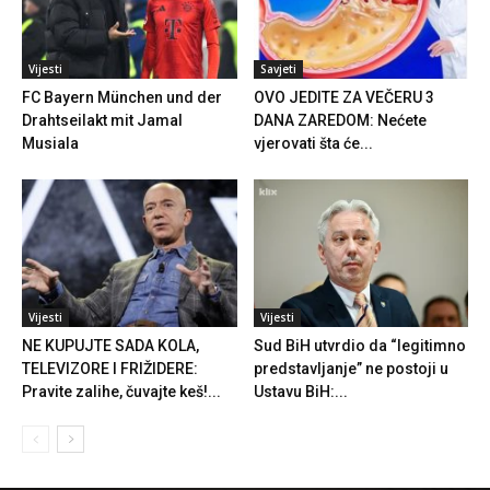
Vijesti
Savjeti
FC Bayern München und der
OVO JEDITE ZA VEČERU 3
Drahtseilakt mit Jamal
DANA ZAREDOM: Nećete
Musiala
vjerovati šta će...
Vijesti
Vijesti
NE KUPUJTE SADA KOLA,
Sud BiH utvrdio da “legitimno
TELEVIZORE I FRIŽIDERE:
predstavljanje” ne postoji u
Pravite zalihe, čuvajte keš!...
Ustavu BiH:...