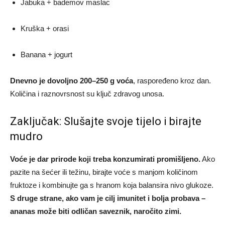
Jabuka + bademov maslac
Kruška + orasi
Banana + jogurt
Dnevno je dovoljno 200–250 g voća
, raspoređeno kroz dan.
Količina i raznovrsnost su ključ zdravog unosa.
Zaključak: Slušajte svoje tijelo i birajte
mudro
Voće je dar prirode koji treba konzumirati promišljeno.
Ako
pazite na šećer ili težinu, birajte voće s manjom količinom
fruktoze i kombinujte ga s hranom koja balansira nivo glukoze.
S druge strane, ako vam je cilj imunitet i bolja probava –
ananas može biti odličan saveznik, naročito zimi.