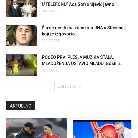
U TELEFONU” Aca Sofronijević javno...
24/06/2025
Šta se desilo sa vojnikom JNA u Sloveniji,
koji je izgovorio...
09/12/2025
POČEO PRVI PLES, A MUZIKA STALA,
MLADOŽENJA OSTAVIO MLADU: Gosti u...
02/06/2025
Učitati više
AKTUELNO