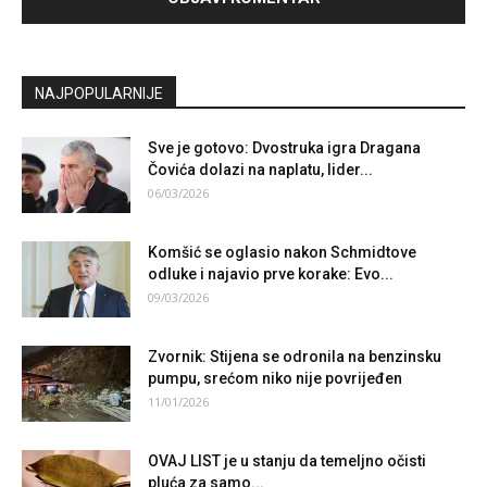
NAJPOPULARNIJE
Sve je gotovo: Dvostruka igra Dragana
Čovića dolazi na naplatu, lider...
06/03/2026
Komšić se oglasio nakon Schmidtove
odluke i najavio prve korake: Evo...
09/03/2026
Zvornik: Stijena se odronila na benzinsku
pumpu, srećom niko nije povrijeđen
11/01/2026
OVAJ LIST je u stanju da temeljno očisti
pluća za samo...