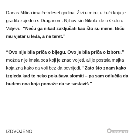
Danas Milica ima četrdeset godina. Živi u miru, u kući koju je
gradila zajedno s Draganom. Njihov sin Nikola ide u školu u
Valjevu.
“Neću ga nikad zaključati kao što su mene. Biću
mu vjetar u leđa, a ne teret.”
“Ovo nije bila priča o bijegu. Ovo je bila priča o izboru.”
I
možda nije imala oca koji je znao voljeti, ali je postala majka
koja zna kako da voli bez da povrijedi.
“Zato što znam kako
izgleda kad te neko pokušava slomiti – pa sam odlučila da
budem ona koja pomaže da se sastaviš.”