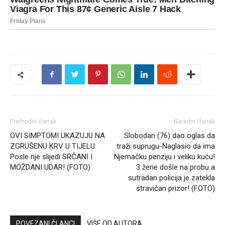
Prethodni članak
Naredni članak
OVI SIMPTOMI UKAZUJU NA
Slobodan (76) dao oglas da
ZGRUŠENU KRV U TIJELU:
traži suprugu-Naglasio da ima
Posle nje slijedi SRČANI I
Njemačku penziju i veliku kuću!
MOŽDANI UDAR! (FOTO)
3 žene došle na probu a
sutradan policija je zatekla
stravičan prizor! (FOTO)
POVEZANI ČLANCI
VIŠE OD AUTORA