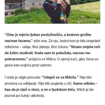
“Otac je mjerio ljubav poslušnošću, a bratove greške
nazivao fazama,”
piše ona. Za nju, budućnost je bila unaprijed
odlučena – udaja. Bez pitanja. Bez izbora.
“Nisam smjela reći
da želim studirati. Kada sam to pokušala, nazvao me
pokvarenom,”
prisjeća se Milica. U njenoj kući, glas žena se
gasio kao svijeća pred vjetrom.
I onda je stigla presuda:
“Udaješ se za Miloša.”
Nije bilo
prostora za odbijanje. Nije bilo pogleda u oči.
Samo odluka –
kao da je riječ o stoci, a ne o ljudskom biću.
Miloš je bio
poznat po šutnji i alkoholu.