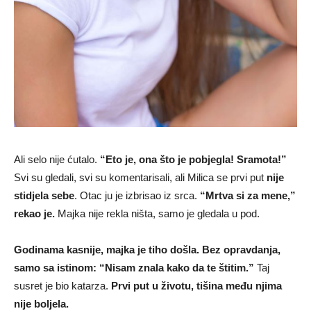
Ali selo nije ćutalo.
“Eto je, ona što je pobjegla! Sramota!”
Svi su gledali, svi su komentarisali, ali Milica se prvi put
nije
stidjela sebe
. Otac ju je izbrisao iz srca.
“Mrtva si za mene,”
rekao je.
Majka nije rekla ništa, samo je gledala u pod.
Godinama kasnije, majka je tiho došla. Bez opravdanja,
samo sa istinom: “Nisam znala kako da te štitim.”
Taj
susret je bio katarza.
Prvi put u životu, tišina među njima
nije boljela.