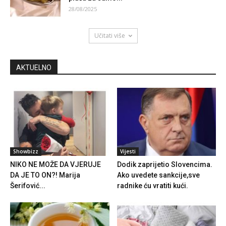
28/08/2025
Učitati više
AKTUELNO
Showbizz
Vijesti
NIKO NE MOŽE DA VJERUJE
Dodik zaprijetio Slovencima.
DA JE TO ON?! Marija
Ako uvedete sankcije,sve
Šerifović...
radnike ću vratiti kući.