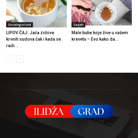
Uncategorized
Savjeti
LIPOV ČAJ: Jača zidove
Male bube koje žive u vašem
krvnih sudova čak i kada se
krevetu – Evo kako da...
radi...