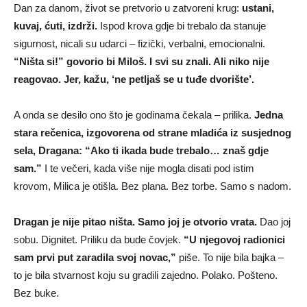
Dan za danom, život se pretvorio u zatvoreni krug:
ustani,
kuvaj, ćuti, izdrži.
Ispod krova gdje bi trebalo da stanuje
sigurnost, nicali su udarci – fizički, verbalni, emocionalni.
“Ništa si!” govorio bi Miloš. I svi su znali. Ali niko nije
reagovao. Jer, kažu, ‘ne petljaš se u tuđe dvorište’.
A onda se desilo ono što je godinama čekala – prilika.
Jedna
stara rečenica, izgovorena od strane mladića iz susjednog
sela, Dragana: “Ako ti ikada bude trebalo… znaš gdje
sam.”
I te večeri, kada više nije mogla disati pod istim
krovom, Milica je otišla. Bez plana. Bez torbe. Samo s nadom.
Dragan je nije pitao ništa. Samo joj je otvorio vrata.
Dao joj
sobu. Dignitet. Priliku da bude čovjek.
“U njegovoj radionici
sam prvi put zaradila svoj novac,”
piše. To nije bila bajka –
to je bila stvarnost koju su gradili zajedno. Polako. Pošteno.
Bez buke.