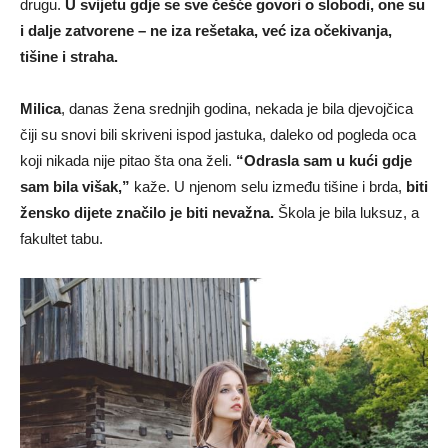
drugu.
U svijetu gdje se sve češće govori o slobodi, one su
i dalje zatvorene – ne iza rešetaka, već iza očekivanja,
tišine i straha.
Milica
, danas žena srednjih godina, nekada je bila djevojčica
čiji su snovi bili skriveni ispod jastuka, daleko od pogleda oca
koji nikada nije pitao šta ona želi.
“Odrasla sam u kući gdje
sam bila višak,”
kaže. U njenom selu između tišine i brda,
biti
žensko dijete značilo je biti nevažna.
Škola je bila luksuz, a
fakultet tabu.